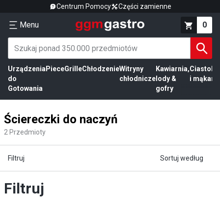
Centrum Pomocy
Części zamienne
Menu
0
Urządzenia
Piece
Grille
Chłodzenie
Witryny
Kawiarnia,
Ciasto
Pr
do
chłodnicze
lody &
i mąka
mi
Gotowania
gofry
Ściereczki do naczyń
2
Przedmioty
Filtruj
Sortuj według
Filtruj