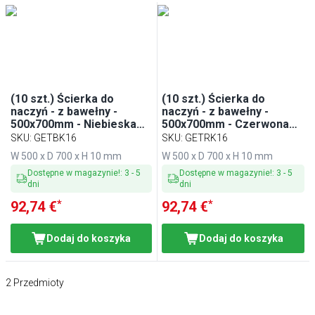
(10 szt.) Ścierka do
(10 szt.) Ścierka do
naczyń - z bawełny -
naczyń - z bawełny -
500x700mm - Niebieska
500x700mm - Czerwona
kratka
kratka
SKU
:
GETBK16
SKU
:
GETRK16
W 500 x D 700 x H 10 mm
W 500 x D 700 x H 10 mm
Dostępne w magazynie!
:
3
-
5
Dostępne w magazynie!
:
3
-
5
dni
dni
*
*
92,74 €
92,74 €
Dodaj do koszyka
Dodaj do koszyka
2
Przedmioty