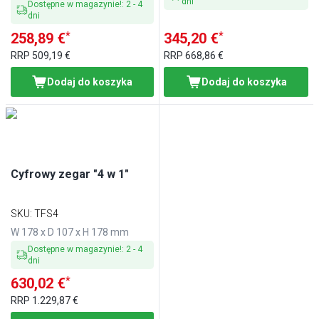
dni
+200°C
Dostępne w magazynie!
:
2
-
4
dni
*
*
258,89 €
345,20 €
RRP
509,19 €
RRP
668,86 €
Dodaj do koszyka
Dodaj do koszyka
Cyfrowy zegar "4 w 1"
SKU
:
TFS4
W 178 x D 107 x H 178 mm
Dostępne w magazynie!
:
2
-
4
dni
*
630,02 €
RRP
1.229,87 €