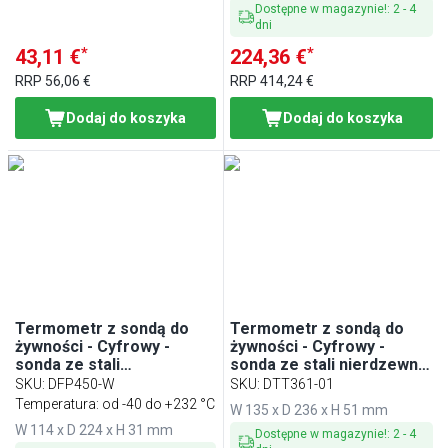
Dostępne w magazynie!
:
2
-
4
dni
*
*
43,11 €
224,36 €
RRP
56,06 €
RRP
414,24 €
Dodaj do koszyka
Dodaj do koszyka
Termometr z sondą do
Termometr z sondą do
żywności - Cyfrowy -
żywności - Cyfrowy -
sonda ze stali
sonda ze stali nierdzewnej
nierdzewnej -
- wodoodporny - z
SKU
:
DFP450-W
SKU
:
DTT361-01
wodoodporny - z alarmem
alarmem temperatury -
Temperatura: od -40 do +232 °C
W 135 x D 236 x H 51 mm
temperatury - Długość
-30°C do +200°C - Długość
W 114 x D 224 x H 31 mm
sondy: 121mm - -40°C do
sondy: 165mm
Dostępne w magazynie!
:
2
-
4