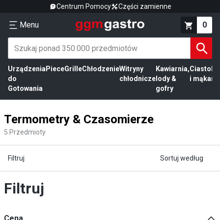
Centrum Pomocy
Części zamienne
Menu
0
Urządzenia
Piece
Grille
Chłodzenie
Witryny
Kawiarnia,
Ciasto
Pr
do
chłodnicze
lody &
i mąka
mi
Gotowania
gofry
Termometry & Czasomierze
5
Przedmioty
Filtruj
Sortuj według
Filtruj
Cena