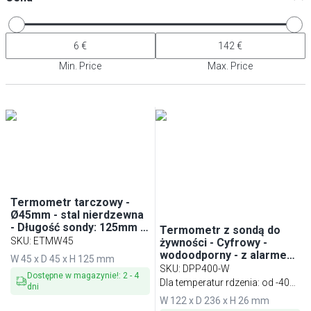
Min. Price
Max. Price
Termometr tarczowy -
Ø45mm - stal nierdzewna
- Długość sondy: 125mm -
Termometr z sondą do
-40°C do +70°C
SKU
:
ETMW45
żywności - Cyfrowy -
wodoodporny - z alarmem
W 45 x D 45 x H 125 mm
temperatury - -40°C do
SKU
:
DPP400-W
Dostępne w magazynie!
:
2
-
4
+200°C - Długość sondy:
Dla temperatur rdzenia: od -40
dni
70mm
do +200 °C
W 122 x D 236 x H 26 mm