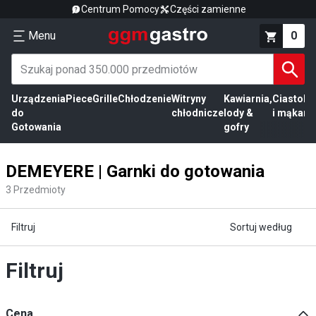
Centrum Pomocy
Części zamienne
Menu
0
Urządzenia
Piece
Grille
Chłodzenie
Witryny
Kawiarnia,
Ciasto
Pr
do
chłodnicze
lody &
i mąka
mi
Gotowania
gofry
DEMEYERE | Garnki do gotowania
3
Przedmioty
Filtruj
Sortuj według
Filtruj
Cena