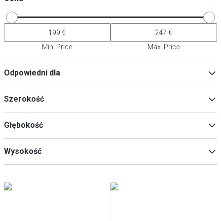
Min. Price
Max. Price
Odpowiedni dla
Zmywarka
(
3
)
Szerokość
Grill
(
3
)
Indukcja
(
3
)
Głębokość
Piekarnik
(
3
)
39217
(
3
)
Min
Max
Wysokość
Min
Max
Min
Max