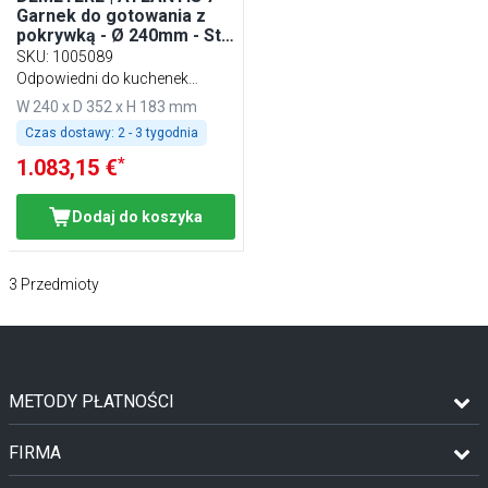
Garnek do gotowania z
pokrywką - Ø 240mm - Stal
nierdzewna
SKU
:
1005089
Odpowiedni do kuchenek
indukcyjnych
W 240 x D 352 x H 183 mm
Czas dostawy:
2 - 3 tygodnia
*
1.083,15 €
Dodaj do koszyka
3
Przedmioty
METODY PŁATNOŚCI
FIRMA