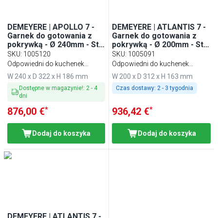
DEMEYERE | APOLLO 7 -
DEMEYERE | ATLANTIS 7 -
Garnek do gotowania z
Garnek do gotowania z
pokrywką - Ø 240mm - Stal
pokrywką - Ø 200mm - Stal
nierdzewna
nierdzewna
SKU
:
1005120
SKU
:
1005091
Odpowiedni do kuchenek
Odpowiedni do kuchenek
indukcyjnych
indukcyjnych
W 240 x D 322 x H 186 mm
W 200 x D 312 x H 163 mm
Dostępne w magazynie!
:
2
-
4
Czas dostawy:
2 - 3 tygodnia
dni
*
*
876,00 €
936,42 €
Dodaj do koszyka
Dodaj do koszyka
DEMEYERE | ATLANTIS 7 -