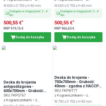
tworzywa sztucznego
tworzywa sztucznego
W 600 x D 700 x H 40 mm
W 600 x D 700 x H 40 mm
Dostępne w magazynie!
:
2
-
4
Dostępne w magazynie!
:
2
-
4
dni
dni
*
*
500,55 €
500,55 €
RRP
919,16 €
RRP
966,63 €
Dodaj do koszyka
Dodaj do koszyka
Deska do krojenia -
700x700mm - Grubość:
Deska do krojenia
40mm - zgodna z HACCP -
antypoślizgowa -
Zielony
600x700mm - Grubość:
SKU
:
FKPWT77
40mm - zgodna z HACCP -
SKU
:
FKPGT67
z 4 ogranicznikami – z
Biały
z 4 ogranicznikami – z
tworzywa sztucznego
W 700 x D 700 x H 40 mm
tworzywa sztucznego