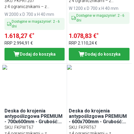
40mm - zgodna z HACCP -
SKU
:
FKPRT207
z 4 ogranicznikami – z
Czerwony
z 4 ogranicznikami – z
tworzywa sztucznego
W 1200 x D 700 x H 40 mm
tworzywa sztucznego
W 2000 x D 700 x H 40 mm
Dostępne w magazynie!
:
2
-
6
dni
Dostępne w magazynie!
:
2
-
6
dni
*
*
1.618,27 €
1.078,83 €
RRP
2.994,91 €
RRP
2.110,24 €
Dodaj do koszyka
Dodaj do koszyka
Deska do krojenia
Deska do krojenia
antypoślizgowa PREMIUM
antypoślizgowa PREMIUM
- 700x600mm - Grubość:
- 600x700mm - Grubość:
40mm - zgodna z HACCP -
40mm - zgodna z HACCP -
SKU
:
FKPWT67
SKU
:
FKPRT67
Zielony
Czerwony
z 4 ogranicznikami – z
z 4 ogranicznikami – z