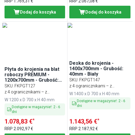
RRP
1.769,31 €
RRP
2.067,08 €
Dodaj do koszyka
Dodaj do koszyka
Deska do krojenia -
1400x700mm - Grubość:
Płyta do krojenia na blat
40mm - Biały
roboczy PREMIUM -
1200x700mm - Grubość:
SKU
:
FKPGT147
40mm - zgodna z HACCP -
SKU
:
FKPGT127
z 4 ogranicznikami – z
Biały
z 4 ogranicznikami – z
tworzywa sztucznego
W 1400 x D 700 x H 40 mm
tworzywa sztucznego
W 1200 x D 700 x H 40 mm
Dostępne w magazynie!
:
2
-
6
dni
Dostępne w magazynie!
:
2
-
6
dni
*
*
1.078,83 €
1.143,56 €
RRP
2.092,97 €
RRP
2.187,92 €