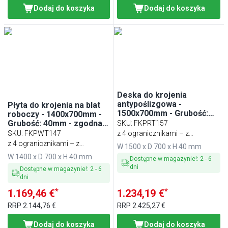
Dodaj do koszyka
Dodaj do koszyka
Deska do krojenia
antypoślizgowa -
Płyta do krojenia na blat
1500x700mm - Grubość:
roboczy - 1400x700mm -
40mm - Czerwony
Grubość: 40mm - zgodna z
SKU
:
FKPRT157
HACCP - Zielony
SKU
:
FKPWT147
z 4 ogranicznikami – z
z 4 ogranicznikami – z
tworzywa sztucznego
W 1500 x D 700 x H 40 mm
tworzywa sztucznego
W 1400 x D 700 x H 40 mm
Dostępne w magazynie!
:
2
-
6
dni
Dostępne w magazynie!
:
2
-
6
dni
*
*
1.169,46 €
1.234,19 €
RRP
2.144,76 €
RRP
2.425,27 €
Dodaj do koszyka
Dodaj do koszyka