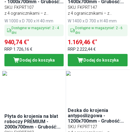
- 1000x700mm - Grubość:
1400x700mm - Grubość:
40mm - zgodna z HACCP -
40mm - zgodna z HACCP -
SKU
:
FKPRT107
SKU
:
FKPRT147
Czerwony
Czerwony
z 4 ogranicznikami – z
z 4 ogranicznikami – z
tworzywa sztucznego
tworzywa sztucznego
W 1000 x D 700 x H 40 mm
W 1400 x D 700 x H 40 mm
Dostępne w magazynie!
:
2
-
4
Dostępne w magazynie!
:
2
-
6
dni
dni
*
*
940,74 €
1.169,46 €
RRP
1.726,16 €
RRP
2.222,44 €
Dodaj do koszyka
Dodaj do koszyka
Deska do krojenia
antypoślizgowa -
Płyta do krojenia na blat
1200x700mm - Grubość:
roboczy PREMIUM -
40mm - Czerwony
2000x700mm - Grubość:
SKU
:
FKPRT127