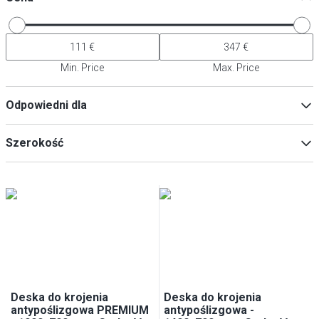
Min. Price
Max. Price
Odpowiedni dla
39386
(
30
)
Szerokość
39387
(
30
)
Min
Max
Deska do krojenia
Deska do krojenia
antypoślizgowa PREMIUM
antypoślizgowa -