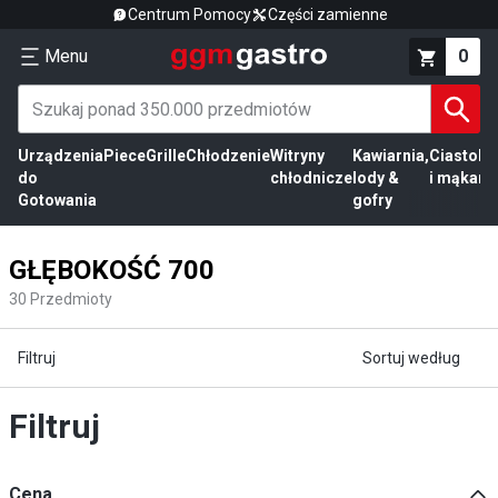
Centrum Pomocy
Części zamienne
Menu
0
Urządzenia
Piece
Grille
Chłodzenie
Witryny
Kawiarnia,
Ciasto
Pr
do
chłodnicze
lody &
i mąka
mi
Gotowania
gofry
GŁĘBOKOŚĆ 700
30
Przedmioty
Filtruj
Sortuj według
Filtruj
Cena