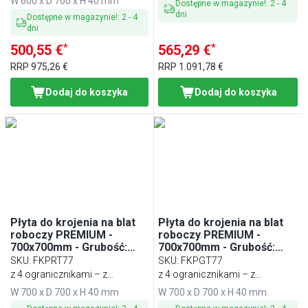
W 600 x D 700 x H 40 mm
Dostępne w magazynie!
:
2
-
4
dni
Dostępne w magazynie!
:
2
-
4
dni
*
*
500,55 €
565,29 €
RRP
975,26 €
RRP
1.091,78 €
Dodaj do koszyka
Dodaj do koszyka
Płyta do krojenia na blat
Płyta do krojenia na blat
roboczy PREMIUM -
roboczy PREMIUM -
700x700mm - Grubość:
700x700mm - Grubość:
40mm - zgodna z HACCP -
40mm - zgodna z HACCP -
SKU
:
FKPRT77
SKU
:
FKPGT77
Czerwony
Biały
z 4 ogranicznikami – z
z 4 ogranicznikami – z
tworzywa sztucznego
tworzywa sztucznego
W 700 x D 700 x H 40 mm
W 700 x D 700 x H 40 mm