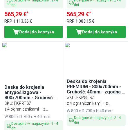
Dostępne w magazynie!
:
2
-
4
Dostępne w magazynie!
:
2
-
4
dni
dni
*
*
565,29 €
565,29 €
RRP
1.113,36 €
RRP
1.083,15 €
Dodaj do koszyka
Dodaj do koszyka
Deska do krojenia
PREMIUM - 800x700mm -
Deska do krojenia
Grubość: 40mm - zgodna z
antypoślizgowa -
HACCP - Biały
800x700mm - Grubość:
SKU
:
FKPGT87
40mm - zgodna z HACCP -
SKU
:
FKPRT87
z 4 ogranicznikami – z
Czerwony
z 4 ogranicznikami – z
tworzywa sztucznego
W 800 x D 700 x H 40 mm
tworzywa sztucznego
W 800 x D 700 x H 40 mm
Dostępne w magazynie!
:
2
-
4
dni
Dostępne w magazynie!
:
2
-
4
dni