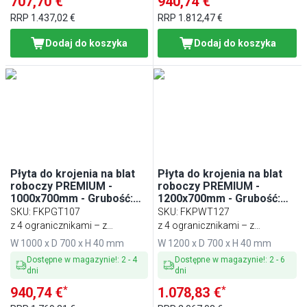
707,70 €
940,74 €
RRP
1.437,02 €
RRP
1.812,47 €
Dodaj do koszyka
Dodaj do koszyka
Płyta do krojenia na blat
Płyta do krojenia na blat
roboczy PREMIUM -
roboczy PREMIUM -
1000x700mm - Grubość:
1200x700mm - Grubość:
40mm - Biały
40mm - zgodna z HACCP -
SKU
:
FKPGT107
SKU
:
FKPWT127
Zielony
z 4 ogranicznikami – z
z 4 ogranicznikami – z
tworzywa sztucznego
tworzywa sztucznego
W 1000 x D 700 x H 40 mm
W 1200 x D 700 x H 40 mm
Dostępne w magazynie!
:
2
-
4
Dostępne w magazynie!
:
2
-
6
dni
dni
*
*
940,74 €
1.078,83 €