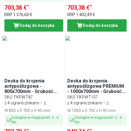
*
*
703,38 €
703,38 €
RRP
1.376,60 €
RRP
1.402,49 €
Dodaj do koszyka
Dodaj do koszyka
Deska do krojenia
Deska do krojenia
antypoślizgowa -
antypoślizgowa PREMIUM
800x700mm - Grubość:
- 1000x700mm - Grubość:
40mm - zgodna z HACCP -
40mm - zgodna z HACCP -
SKU
:
FKPWT87
SKU
:
FKPWT107
Zielony
Zielony
z 4 ogranicznikami – z
z 4 ogranicznikami – z
tworzywa sztucznego
tworzywa sztucznego
W 800 x D 700 x H 40 mm
W 1000 x D 700 x H 40 mm
Dostępne w magazynie!
:
2
-
4
Dostępne w magazynie!
:
2
-
4
dni
dni
*
*