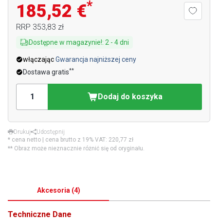
*
185,52 €
RRP
353,83 zł
Dostępne w magazynie!
:
2
-
4
dni
włączając
Gwarancja najniższej ceny
**
Dostawa gratis
Dodaj do koszyka
Drukuj
Udostępnij
* cena netto | cena brutto z 19% VAT:
220,77 zł
** Obraz może nieznacznie różnić się od oryginału.
Akcesoria
(
4
)
Techniczne Dane