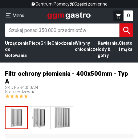
Centrum Pomocy
Części zamienne
Menu
0
Urządzenia
Piece
Grille
Chłodzenie
Witryny
Kawiarnia,
Ciasto
Pr
do
chłodnicze
lody &
i mąka
mi
Gotowania
gofry
Filtr ochrony płomienia - 400x500mm - Typ
A
SKU
FSS4050AN
Stal nierdzewna