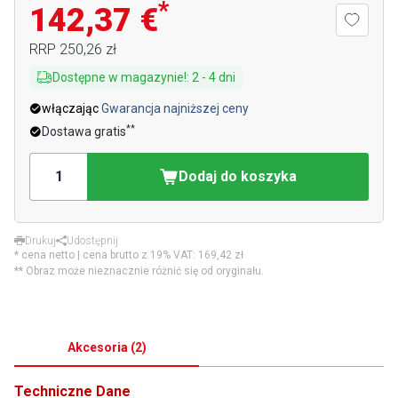
*
142,37 €
RRP
250,26 zł
Dostępne w magazynie!
:
2
-
4
dni
włączając
Gwarancja najniższej ceny
**
Dostawa gratis
Dodaj do koszyka
Drukuj
Udostępnij
* cena netto | cena brutto z 19% VAT:
169,42 zł
** Obraz może nieznacznie różnić się od oryginału.
Akcesoria
(
2
)
Techniczne Dane