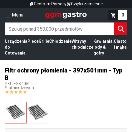
Centrum Pomocy
Części zamienne
Menu
0
Urządzenia
Piece
Grille
Chłodzenie
Witryny
Kawiarnia,
Ciasto
Pr
do
chłodnicze
lody &
i mąka
mi
Gotowania
gofry
Filtr ochrony płomienia - 397x501mm - Typ
B
SKU
FSK4050
Stal nierdzewna