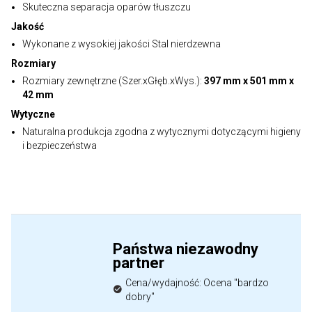
Skuteczna separacja oparów tłuszczu
Jakość
Wykonane z wysokiej jakości Stal nierdzewna
Rozmiary
Rozmiary zewnętrzne (Szer.xGłęb.xWys.):
397 mm x 501 mm x
42 mm
Wytyczne
Naturalna produkcja zgodna z wytycznymi dotyczącymi higieny
i bezpieczeństwa
Państwa niezawodny
partner
Cena/wydajność: Ocena "bardzo
dobry"