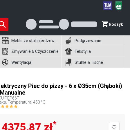
koszyk
Meble ze stali nierdzewnej
Podgrzewanie
Zmywanie & Czyszczenie
Tekstylia
Wentylacja
Stühle & Tische
lektryczny Piec do pizzy - 6 x Ø35cm (Głęboki)
 Manualne
KU
PEP66T
ks. Temperatura: 450 °C
*
4375,87 zł