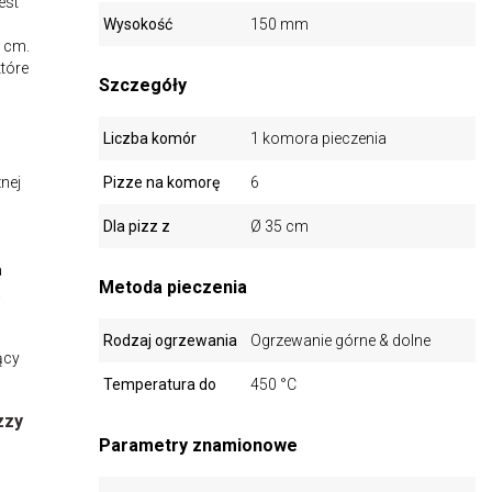
est
Wysokość
150 mm
5 cm.
które
Szczegóły
Liczba komór
1 komora pieczenia
znej
Pizze na komorę
6
Dla pizz z
Ø 35 cm
a
Metoda pieczenia
a
Rodzaj ogrzewania
Ogrzewanie górne & dolne
ący
Temperatura do
450 °C
zzy
Parametry znamionowe