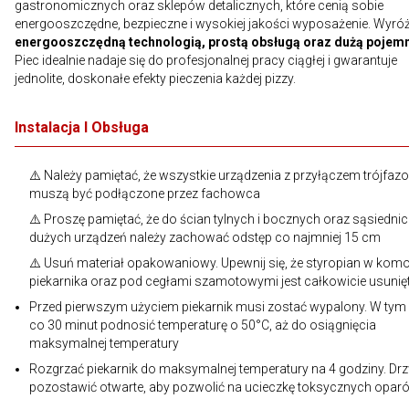
gastronomicznych oraz sklepów detalicznych, które cenią sobie
energooszczędne, bezpieczne i wysokiej jakości wyposażenie. Wyróż
energooszczędną technologią, prostą obsługą oraz dużą pojem
Piec idealnie nadaje się do profesjonalnej pracy ciągłej i gwarantuje
jednolite, doskonałe efekty pieczenia każdej pizzy.
Instalacja I Obsługa
⚠️ Należy pamiętać, że wszystkie urządzenia z przyłączem trójfa
muszą być podłączone przez fachowca
⚠️ Proszę pamiętać, że do ścian tylnych i bocznych oraz sąsiedni
dużych urządzeń należy zachować odstęp co najmniej 15 cm
⚠️ Usuń materiał opakowaniowy. Upewnij się, że styropian w kom
piekarnika oraz pod cegłami szamotowymi jest całkowicie usunię
Przed pierwszym użyciem piekarnik musi zostać wypalony. W tym 
co 30 minut podnosić temperaturę o 50°C, aż do osiągnięcia
maksymalnej temperatury
Rozgrzać piekarnik do maksymalnej temperatury na 4 godziny. Drz
pozostawić otwarte, aby pozwolić na ucieczkę toksycznych opar