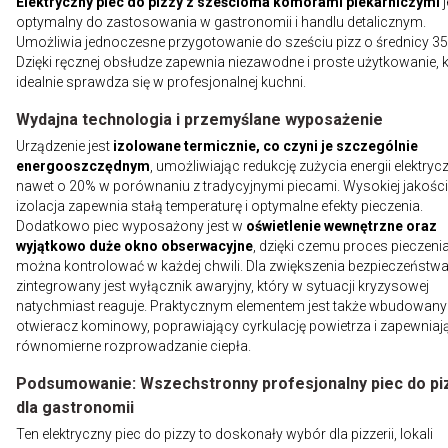
Elektryczny piec do pizzy z sześcioma komorami piekarniczymi
j
optymalny do zastosowania w gastronomii i handlu detalicznym.
Umożliwia jednoczesne przygotowanie do sześciu pizz o średnicy 3
Dzięki ręcznej obsłudze zapewnia niezawodne i proste użytkowanie, 
idealnie sprawdza się w profesjonalnej kuchni.
Wydajna technologia i przemyślane wyposażenie
Urządzenie jest
izolowane termicznie, co czyni je szczególnie
energooszczędnym
, umożliwiając redukcję zużycia energii elektryc
nawet o 20% w porównaniu z tradycyjnymi piecami. Wysokiej jakości
izolacja zapewnia stałą temperaturę i optymalne efekty pieczenia.
Dodatkowo piec wyposażony jest w
oświetlenie wewnętrzne oraz
wyjątkowo duże okno obserwacyjne
, dzięki czemu proces pieczeni
można kontrolować w każdej chwili. Dla zwiększenia bezpieczeństw
zintegrowany jest wyłącznik awaryjny, który w sytuacji kryzysowej
natychmiast reaguje. Praktycznym elementem jest także wbudowany
otwieracz kominowy, poprawiający cyrkulację powietrza i zapewniaj
równomierne rozprowadzanie ciepła.
Podsumowanie: Wszechstronny profesjonalny piec do pi
dla gastronomii
Ten elektryczny piec do pizzy to doskonały wybór dla pizzerii, lokali