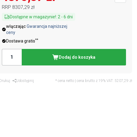
RRP
8307,29 zł
Dostępne w magazynie!
:
2
-
6
dni
włączając
Gwarancja najniższej
ceny
**
Dostawa gratis
Dodaj do koszyka
Drukuj
Udostępnij
* cena netto | cena brutto z 19% VAT:
5207,29 zł