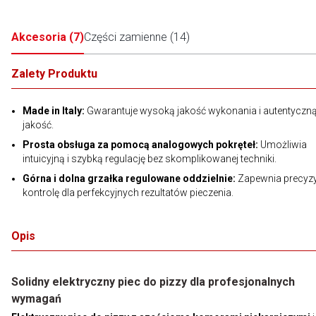
Akcesoria
(
7
)
Części zamienne
(
14
)
Zalety Produktu
Made in Italy:
Gwarantuje wysoką jakość wykonania i autentyczn
jakość.
Prosta obsługa za pomocą analogowych pokręteł:
Umożliwia
intuicyjną i szybką regulację bez skomplikowanej techniki.
Górna i dolna grzałka regulowane oddzielnie:
Zapewnia precyz
kontrolę dla perfekcyjnych rezultatów pieczenia.
Opis
Solidny elektryczny piec do pizzy dla profesjonalnych
wymagań