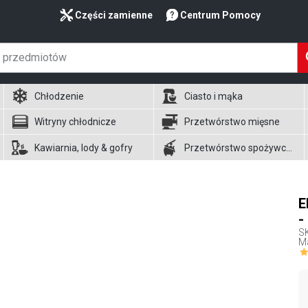
Części zamienne
Centrum Pomocy
Chłodzenie
Ciasto i mąka
Witryny chłodnicze
Przetwórstwo mięsne
Kawiarnia, lody & gofry
Przetwórstwo spożywcze
E
-
S
Ma