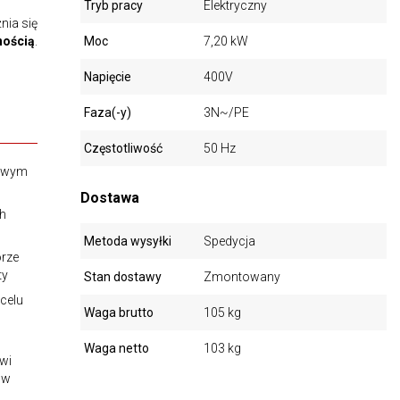
Tryb pracy
Elektryczny
nia się
nością
.
Moc
7,20 kW
Napięcie
400V
Faza(-y)
3N~/PE
Częstotliwość
50 Hz
zowym
Dostawa
ch
Metoda wysyłki
Spedycja
orze
ty
Stan dostawy
Zmontowany
celu
Waga brutto
105 kg
Waga netto
103 kg
wi
ów