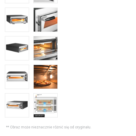
** Obraz może nieznacznie różnić się od oryginału.