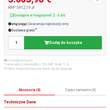
RRP
5912,19 zł
Dostępne w magazynie!
:
2
-
6
dni
włączając
Gwarancja najniższej ceny
**
Dostawa gratis
Dodaj do koszyka
Drukuj
Udostępnij
* cena netto | cena brutto z 19% VAT:
3646,11 zł
** Obraz może nieznacznie różnić się od oryginału.
Akcesoria
(
4
)
Części zamienne
(
4
)
Techniczne Dane