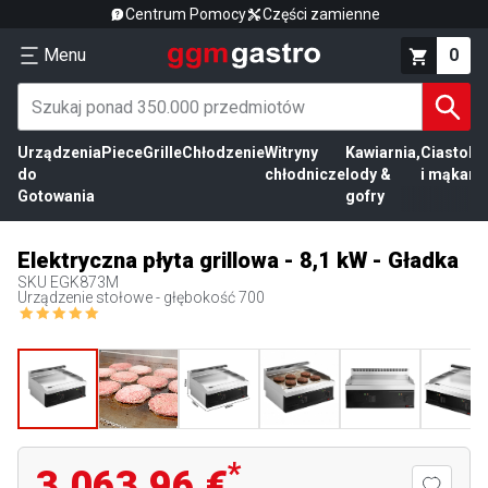
Centrum Pomocy
Części zamienne
Menu
0
Urządzenia
Piece
Grille
Chłodzenie
Witryny
Kawiarnia,
Ciasto
Pr
do
chłodnicze
lody &
i mąka
mi
Gotowania
gofry
Elektryczna płyta grillowa - 8,1 kW - Gładka
SKU
EGK873M
Urządzenie stołowe - głębokość 700
*
3.063,96 €