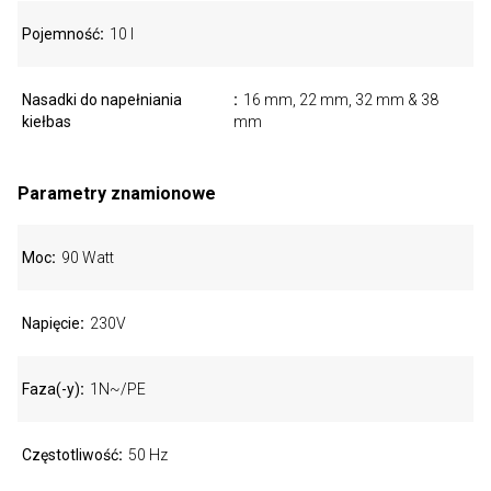
Pojemność
10 l
Nasadki do napełniania
16 mm, 22 mm, 32 mm & 38
kiełbas
mm
Parametry znamionowe
Moc
90 Watt
Napięcie
230V
Faza(-y)
1N~/PE
Częstotliwość
50 Hz