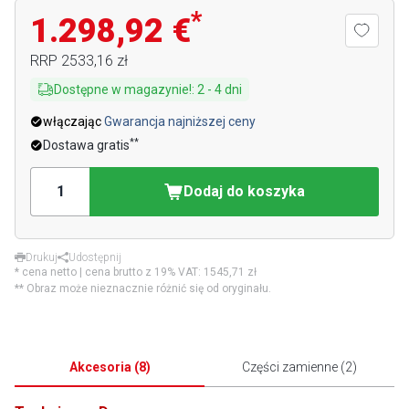
*
1.298,92 €
RRP
2533,16 zł
Dostępne w magazynie!
:
2
-
4
dni
włączając
Gwarancja najniższej ceny
**
Dostawa gratis
Dodaj do koszyka
Drukuj
Udostępnij
* cena netto | cena brutto z 19% VAT:
1545,71 zł
** Obraz może nieznacznie różnić się od oryginału.
Akcesoria
(
8
)
Części zamienne
(
2
)