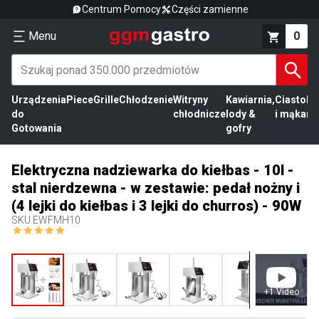
Centrum Pomocy
Części zamienne
Menu
0
Urządzenia
Piece
Grille
Chłodzenie
Witryny
Kawiarnia,
Ciasto
Pr
do
chłodnicze
lody &
i mąka
mi
Gotowania
gofry
Elektryczna nadziewarka do kiełbas - 10l -
stal nierdzewna - w zestawie: pedał nożny i
(4 lejki do kiełbas i 3 lejki do churros) - 90W
SKU
EWFMH10
+
1
Video