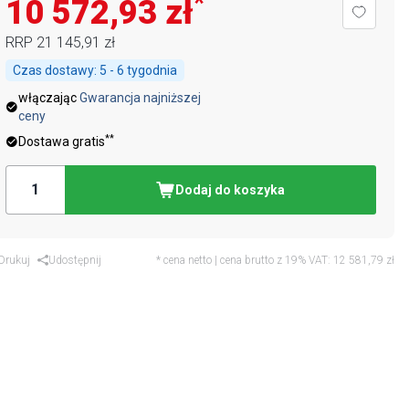
*
10 572,93 zł
RRP
21 145,91 zł
Czas dostawy:
5 - 6 tygodnia
włączając
Gwarancja najniższej
ceny
**
Dostawa gratis
Dodaj do koszyka
Drukuj
Udostępnij
* cena netto | cena brutto z 19% VAT:
12 581,79 zł