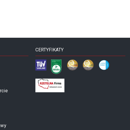
CERTYFIKATY
rcie
awy