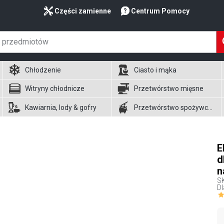
Części zamienne
Centrum Pomocy
Chłodzenie
Ciasto i mąka
Witryny chłodnicze
Przetwórstwo mięsne
Kawiarnia, lody & gofry
Przetwórstwo spożywcze
E
d
n
S
Dl