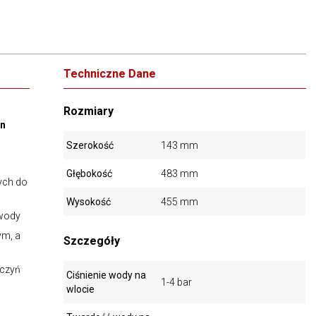
Techniczne Dane
Rozmiary
yn
Szerokość
143 mm
Głębokość
483 mm
ych do
Wysokość
455 mm
 wody
ym, a
Szczegóły
aczyń
Ciśnienie wody na
1-4 bar
wlocie