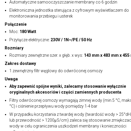
Automatyczne samooczyszczanie membrany co 6 godzin
Elektroniczna jednostka sterująca z cyfrowym wyświetlaczem do
monitorowania przebiegu i usterek
Połączenie
Moc:
180 Watt
Przyłącze elektryczne:
230V / 1N~/PE / 50 Hz
Rozmiary
Rozmiary zewnętrzne szer. x głęb. x wys:
143 mm x 483 mm x 45
Zakres dostawy
1 zewnętrzny filtr węglowy do odwróconej osmozy
Uwaga
Aby zapewnić spójne wyniki, zalecamy stosowanie wyłącznie
oryginalnych akcesoriów i części zamiennych producenta
Filtry odwróconej osmozy wymagają zimnej wody (min.5 °C, maks
°C) i ciśnienie przepływu wody pomiędzy 1-4 bar
W przypadku korzystania z twardej wody (twardość wody > 25°d
lub przewodność > 1200μS/cm) zaleca się stosowanie zmiękcza
wody w celu ograniczenia uszkodzeń membrany i konieczności