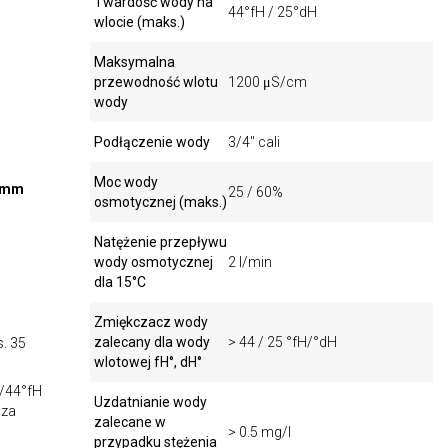
Twardość wody na
44°fH / 25°dH
wlocie (maks.)
Maksymalna
przewodność wlotu
1200 μS/cm
wody
Podłączenie wody
3/4" cali
Moc wody
5 mm
25 / 60%
osmotycznej (maks.)
Natężenie przepływu
wody osmotycznej
2 l/min
dla 15°C
Zmiękczacz wody
zalecany dla wody
> 44 / 25 °fH/°dH
. 35
wlotowej fH°, dH°
H/44°fH
Uzdatnianie wody
cza
zalecane w
> 0.5 mg/l
przypadku stężenia