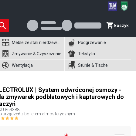
koszyk
Meble ze stali nierdzewnej
Podgrzewanie
Zmywanie & Czyszczenie
Tekstylia
Wentylacja
Stühle & Tische
LECTROLUX | System odwróconej osmozy -
la zmywarek podblatowych i kapturowych do
aczyń
KU
864388
a urządzeń z bojlerem atmosferycznym