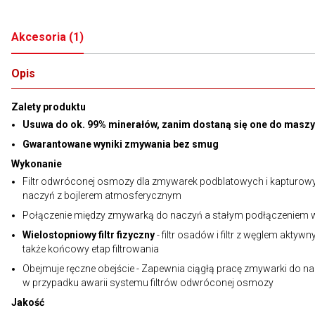
Akcesoria
(
1
)
Opis
Zalety produktu
Usuwa do ok. 99% minerałów, zanim dostaną się one do masz
Gwarantowane wyniki zmywania bez smug
Wykonanie
Filtr odwróconej osmozy dla zmywarek podblatowych i kapturow
naczyń z bojlerem atmosferycznym
Połączenie między zmywarką do naczyń a stałym podłączeniem
Wielostopniowy filtr fizyczny
- filtr osadów i filtr z węglem aktywn
także końcowy etap filtrowania
Obejmuje ręczne obejście - Zapewnia ciągłą pracę zmywarki do n
w przypadku awarii systemu filtrów odwróconej osmozy
Jakość