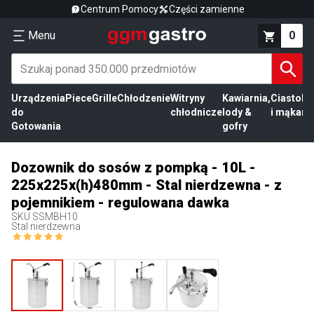
Centrum Pomocy
Części zamienne
Menu
0
Urządzenia
Piece
Grille
Chłodzenie
Witryny
Kawiarnia,
Ciasto
Pr
do
chłodnicze
lody &
i mąka
mi
Gotowania
gofry
Dozownik do sosów z pompką - 10L -
225x225x(h)480mm - Stal nierdzewna - z
pojemnikiem - regulowana dawka
SKU
SSMBH10
Stal nierdzewna