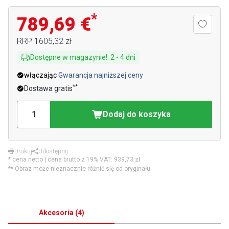
*
789,69 €
RRP
1605,32 zł
Dostępne w magazynie!
:
2
-
4
dni
włączając
Gwarancja najniższej ceny
**
Dostawa gratis
Dodaj do koszyka
Drukuj
Udostępnij
* cena netto | cena brutto z 19% VAT:
939,73 zł
** Obraz może nieznacznie różnić się od oryginału.
Akcesoria
(
4
)