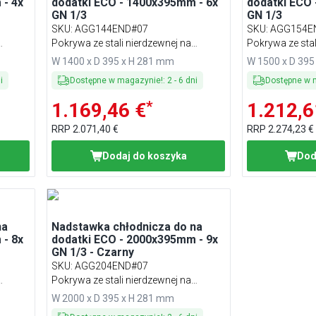
 - 4x
dodatki ECO - 1400x395mm - 6x
dodatki ECO 
GN 1/3
GN 1/3
SKU
:
AGG144END#07
SKU
:
AGG154E
Pokrywa ze stali nierdzewnej na
Pokrywa ze stal
zawiasach
zawiasach
W 1400 x D 395 x H 281 mm
W 1500 x D 395
i
Dostępne w magazynie!
:
2
-
6
dni
Dostępne w 
*
1.169,46 €
1.212,6
RRP
2.071,40 €
RRP
2.274,23 €
Dodaj do koszyka
Dod
na
Nadstawka chłodnicza do na
 - 8x
dodatki ECO - 2000x395mm - 9x
GN 1/3 - Czarny
SKU
:
AGG204END#07
Pokrywa ze stali nierdzewnej na
zawiasach
W 2000 x D 395 x H 281 mm