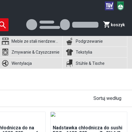
koszyk
Meble ze stali nierdzewnej
Podgrzewanie
Zmywanie & Czyszczenie
Tekstylia
Wentylacja
Stühle & Tische
Sortuj według
hłodnicza do na
Nadstawka chłodnicza do sushi