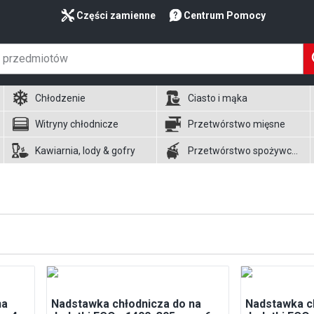
Części zamienne
Centrum Pomocy
Chłodzenie
Ciasto i mąka
Witryny chłodnicze
Przetwórstwo mięsne
Kawiarnia, lody & gofry
Przetwórstwo spożywcze
na
Nadstawka chłodnicza do na
Nadstawka c