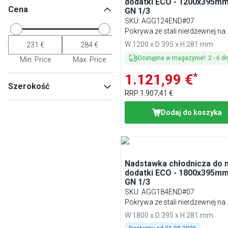
dodatki ECO - 1200x395mm
Cena
GN 1/3
SKU
:
AGG124END#07
Pokrywa ze stali nierdzewnej na
zawiasach
W 1200 x D 395 x H 281 mm
Dostępne w magazynie!
:
2
-
6
dn
Min. Price
Max. Price
*
1.121,99 €
Szerokość
RRP
1.907,41 €
Dodaj do koszyka
Min
Max
Nadstawka chłodnicza do 
dodatki ECO - 1800x395mm
GN 1/3
SKU
:
AGG184END#07
Pokrywa ze stali nierdzewnej na
zawiasach
W 1800 x D 395 x H 281 mm