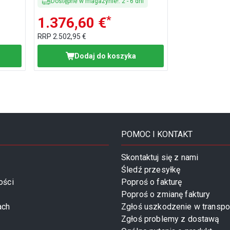
Dostępne w magazynie!
:
2
-
6
dni
*
1.376,60 €
RRP
2.502,95 €
Dodaj do koszyka
POMOC I KONTAKT
Skontaktuj się z nami
Śledź przesyłkę
ości
Poproś o fakturę
Poproś o zmianę faktury
ach
Zgłoś uszkodzenie w transpo
Zgłoś problemy z dostawą