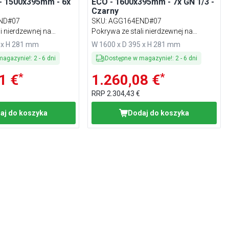
- 1500x395mm - 6x
ECO - 1600x395mm - 7x GN 1/3 -
Czarny
ND#07
SKU
:
AGG164END#07
i nierdzewnej na
Pokrywa ze stali nierdzewnej na
zawiasach
 x H 281 mm
W 1600 x D 395 x H 281 mm
magazynie!
:
2
-
6
dni
Dostępne w magazynie!
:
2
-
6
dni
*
*
1 €
1.260,08 €
RRP
2.304,43 €
aj do koszyka
Dodaj do koszyka