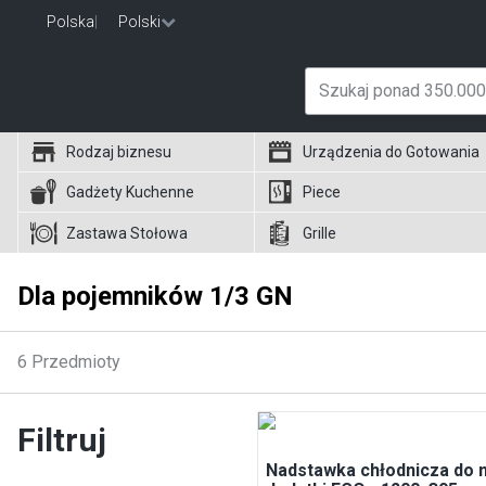
Polska
|
Polski
Rodzaj biznesu
Urządzenia do Gotowania
Gadżety Kuchenne
Piece
Zastawa Stołowa
Grille
Dla pojemników 1/3 GN
6
Przedmioty
Filtruj
Nadstawka chłodnicza do 