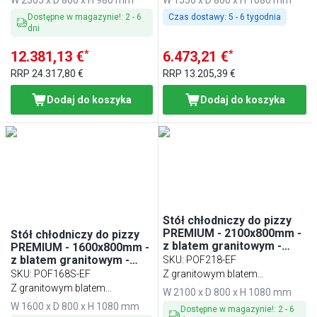
W 2305 x D 800 x H 980 mm
W 1550 x D 800 x H 1080 mm
Dostępne w magazynie!
:
2
-
6
Czas dostawy:
5 - 6 tygodnia
dni
*
*
12.381,13 €
6.473,21 €
RRP
24.317,80 €
RRP
13.205,39 €
Dodaj do koszyka
Dodaj do koszyka
Stół chłodniczy do pizzy
PREMIUM - 2100x800mm -
Stół chłodniczy do pizzy
z blatem granitowym -
PREMIUM - 1600x800mm -
3‑drzwiowy
z blatem granitowym -
SKU
:
POF218-EF
2‑drzwiowy, 3 szuflady
SKU
:
POF168S-EF
Z granitowym blatem
Z granitowym blatem
roboczym
W 2100 x D 800 x H 1080 mm
roboczym
W 1600 x D 800 x H 1080 mm
Dostępne w magazynie!
:
2
-
6