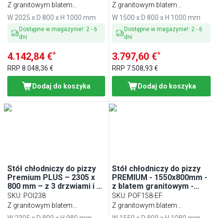
Z granitowym blatem
Z granitowym blatem
roboczym
roboczym
W 2025 x D 800 x H 1000 mm
W 1500 x D 800 x H 1000 mm
Dostępne w magazynie!
:
2
-
6
Dostępne w magazynie!
:
2
-
6
dni
dni
*
*
4.142,84 €
3.797,60 €
RRP
8.048,36 €
RRP
7.508,93 €
Dodaj do koszyka
Dodaj do koszyka
Stół chłodniczy do pizzy
Stół chłodniczy do pizzy
Premium PLUS – 2305 x
PREMIUM - 1550x800mm -
800 mm – z 3 drzwiami i 1
z blatem granitowym -
szufladą
2‑drzwiowy
SKU
:
POI238
SKU
:
POF158-EF
Z granitowym blatem
Z granitowym blatem
kuchennym
roboczym