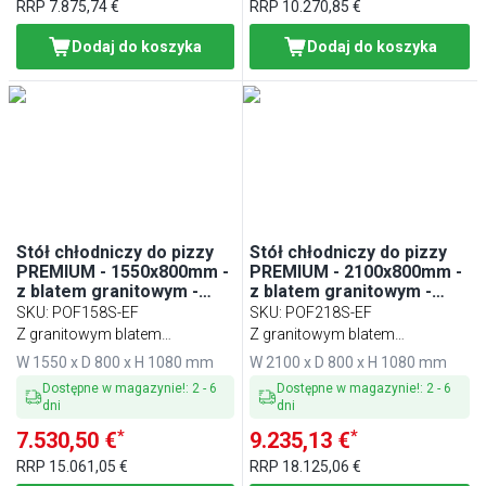
RRP
7.875,74 €
RRP
10.270,85 €
Dodaj do koszyka
Dodaj do koszyka
Stół chłodniczy do pizzy
Stół chłodniczy do pizzy
PREMIUM - 1550x800mm -
PREMIUM - 2100x800mm -
z blatem granitowym -
z blatem granitowym -
3‑drzwiowy, 3 szuflady
2‑drzwiowy, 5 szuflad
SKU
:
POF158S-EF
SKU
:
POF218S-EF
Z granitowym blatem
Z granitowym blatem
roboczym
roboczym
W 1550 x D 800 x H 1080 mm
W 2100 x D 800 x H 1080 mm
Dostępne w magazynie!
:
2
-
6
Dostępne w magazynie!
:
2
-
6
dni
dni
*
*
7.530,50 €
9.235,13 €
RRP
15.061,05 €
RRP
18.125,06 €