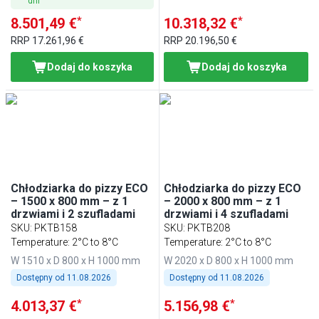
dni
*
*
8.501,49 €
10.318,32 €
RRP
17.261,96 €
RRP
20.196,50 €
Dodaj do koszyka
Dodaj do koszyka
Chłodziarka do pizzy ECO
Chłodziarka do pizzy ECO
– 1500 x 800 mm – z 1
– 2000 x 800 mm – z 1
drzwiami i 2 szufladami
drzwiami i 4 szufladami
SKU
:
PKTB158
SKU
:
PKTB208
Temperature: 2°C to 8°C
Temperature: 2°C to 8°C
W 1510 x D 800 x H 1000 mm
W 2020 x D 800 x H 1000 mm
Dostępny od
11.08.2026
Dostępny od
11.08.2026
*
*
4.013,37 €
5.156,98 €