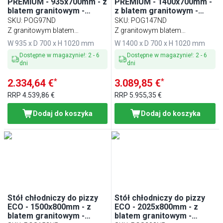
PREMIUM - 935x700mm - z
PREMIUM - 1400x700mm -
blatem granitowym -
z blatem granitowym -
2‑drzwiowy
3‑drzwiowy
SKU
:
POG97ND
SKU
:
POG147ND
Z granitowym blatem
Z granitowym blatem
roboczym
roboczym
W 935 x D 700 x H 1020 mm
W 1400 x D 700 x H 1020 mm
Dostępne w magazynie!
:
2
-
6
Dostępne w magazynie!
:
2
-
6
dni
dni
*
*
2.334,64 €
3.089,85 €
RRP
4.539,86 €
RRP
5.955,35 €
Dodaj do koszyka
Dodaj do koszyka
Stół chłodniczy do pizzy
Stół chłodniczy do pizzy
ECO - 1500x800mm - z
ECO - 2025x800mm - z
blatem granitowym -
blatem granitowym -