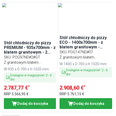
Stół chłodniczy do pizzy
ECO - 1400x700mm - z
Stół chłodniczy do pizzy
blatem granitowym -
PREMIUM - 935x700mm - z
3‑drzwiowy
blatem granitowym - 2
SKU
:
POG147ND#07
drzwi przeszklone
SKU
:
POG97ND#2#GT
Z granitowym blatem
Z granitowym blatem
roboczym
W 1400 x D 700 x H 1020 mm
roboczym
W 935 x D 700 x H 1020 mm
Dostępne w magazynie!
:
2
-
6
dni
Dostępne w magazynie!
:
2
-
6
dni
*
*
2.787,77 €
2.908,60 €
RRP
5.566,95 €
RRP
5.761,15 €
Dodaj do koszyka
Dodaj do koszyka