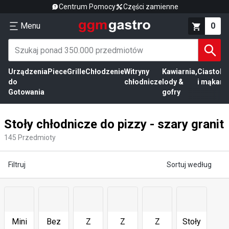
Centrum Pomocy
Części zamienne
Menu
0
Urządzenia
Piece
Grille
Chłodzenie
Witryny
Kawiarnia,
Ciasto
Pr
do
chłodnicze
lody &
i mąka
mi
Gotowania
gofry
Stoły chłodnicze do pizzy - szary granit
145
Przedmioty
Filtruj
Sortuj według
Mini
Bez
Z
Z
Z
Stoły