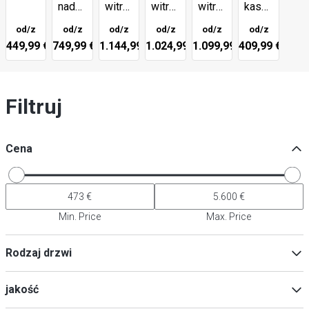
nadstawnej
witryną
witryną
witryną
kasowe
witryny
chłodniczą
chłodniczą
chłodniczą
ze
od/z
od/z
od/z
od/z
od/z
od/z
chłodniczej
nadstawną-
nadstawną
nadstawną-
stali
449,99 €
749,99 €
1.144,99 €
1.024,99 €
1.099,99 €
409,99 €
szkło
-
pokrywa
nierdzewnej
szkło
ze
- LED
stali
Filtruj
nierdzewnej
Cena
Min. Price
Max. Price
Rodzaj drzwi
Drzwi pełne
(
111
)
jakość
Szklane drzwi
(
10
)