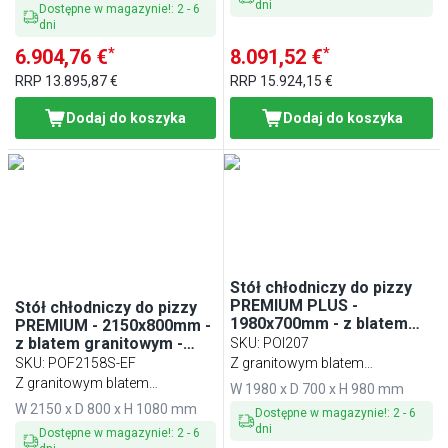
dni
Dostępne w magazynie!
:
2
-
6
dni
*
*
6.904,76 €
8.091,52 €
RRP
13.895,87 €
RRP
15.924,15 €
Dodaj do koszyka
Dodaj do koszyka
Stół chłodniczy do pizzy
PREMIUM PLUS -
Stół chłodniczy do pizzy
1980x700mm - z blatem
PREMIUM - 2150x800mm -
granitowym - 3‑drzwiowy
z blatem granitowym -
SKU
:
POI207
3‑drzwiowy, 3 szuflady
SKU
:
POF2158S-EF
Z granitowym blatem
Z granitowym blatem
kuchennym
W 1980 x D 700 x H 980 mm
roboczym
W 2150 x D 800 x H 1080 mm
Dostępne w magazynie!
:
2
-
6
dni
Dostępne w magazynie!
:
2
-
6