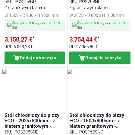
2‑drzwiowy
3‑drzwiowy
SKU
:
POS158ND
SKU
:
POS208ND
Z granitowym blatem
Z granitowym blatem
roboczym
roboczym
W 1500 x D 800 x H 1000 mm
W 2025 x D 800 x H 1000 mm
Dostępne w magazynie!
:
2
-
6
Dostępne w magazynie!
:
2
-
6
dni
dni
*
*
3.150,27 €
3.754,44 €
RRP
6.063,23 €
RRP
7.055,80 €
Dodaj do koszyka
Dodaj do koszyka
Stół chłodniczy do pizzy
Stół chłodniczy do pizzy
ECO - 2025x800mm - z
ECO - 1500x800mm - z
blatem granitowym -
blatem granitowym -
2‑drzwiowy, 7 szuflad
1‑drzwiowy, 7 szuflad
SKU
:
POS208SND
SKU
:
POS158SND