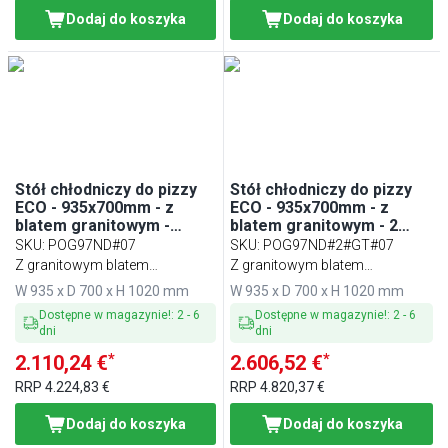
Dodaj do koszyka
Dodaj do koszyka
Stół chłodniczy do pizzy
Stół chłodniczy do pizzy
ECO - 935x700mm - z
ECO - 935x700mm - z
blatem granitowym -
blatem granitowym - 2
2‑drzwiowy
drzwi przeszklone
SKU
:
POG97ND#07
SKU
:
POG97ND#2#GT#07
Z granitowym blatem
Z granitowym blatem
roboczym
roboczym
W 935 x D 700 x H 1020 mm
W 935 x D 700 x H 1020 mm
Dostępne w magazynie!
:
2
-
6
Dostępne w magazynie!
:
2
-
6
dni
dni
*
*
2.110,24 €
2.606,52 €
RRP
4.224,83 €
RRP
4.820,37 €
Dodaj do koszyka
Dodaj do koszyka