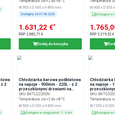
Temperatura: od +2 do +8 °C
Temperatura: o
W 900 x D 505 x H 895 mm
W 900 x D 505 
i
Dostępny od
07.08.2026
Dostępne w 
*
1.631,22 €
1.765,0
RRP
2.882,71 €
RRP
3.219,32 €
Dodaj do koszyka
Dod
atowa
Chłodziarka barowa podblatowa
Chłodziarka
 z 2
na napoje - 900mm - 220L - z 2
na napoje - 
przeszklonymi drzwiami na
przeszklony
zawiasach - Zewnętrznie i
zawiasach -
SKU
:
BKTLG220SN
SKU
:
BKTG320
wewnątrz czarna
Temperatura: od +2 do +8 °C
Temperatura: o
W 900 x D 505 x H 895 mm
W 1350 x D 505
i
Dostępne w magazynie!
:
2
-
6
dni
Dostępne w 