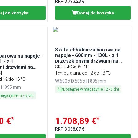
RRP
3.793,28 €
aj do koszyka
Dodaj do koszyka
Szafa chłodnicza barowa na
napoje - 600mm - 130L - z 1
barowa na napoje -
przeszklonymi drzwiami na
 - z 1
zawiasach - Stal nierdzewna
mi drzwiami na
SKU
:
BKG605EN
Zewnętrznie i
N
Temperatura: od +2 do +8 °C
arna
d +2 do +8 °C
W 600 x D 505 x H 895 mm
x H 895 mm
Dostępne w magazynie!
:
2
-
6
dni
magazynie!
:
2
-
6
dni
*
*
0 €
1.708,89 €
RRP
3.038,07 €