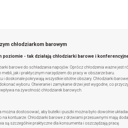
aszym chłodziarkom barowym
poziomie - tak działają chłodziarki barowe i konferencyj
iarki barowe do schładzania napojów. Oprócz chłodzenia ważne jest ró
mebli, jak i praktycznym narzędziem do pracy w obszarze baru.
u i doskonale pokrywają wszystkie istotne obszary. Chłodziarki barow
okonać wyboru. Otwieranie i zamykanie drzwi jest wygodne, co przyczy
co wpływa na żywotność chłodziarek barowych.
można dostosować, aby butelki i puszki można było dowolnie układać
na kontuarze. Chłodziarki barowe z drzwiami przesuwnymi mają dodatko
a są szczególnie praktyczne dla konsumenta i oszczędzają pracę.