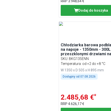
RRP
3.948,64 €
Dodaj do koszyka
Chłodziarka barowa podbl
na napoje - 1350mm - 300L 
przeszklonymi drzwiami n
zawiasach - Stal nierdzew
SKU
:
BKG135ENN
Temperatura: od +2 do +8 °C
W 1350 x D 505 x H 895 mm
Dostępny od
07.08.2026
*
2.485,68 €
RRP
4.626,17 €