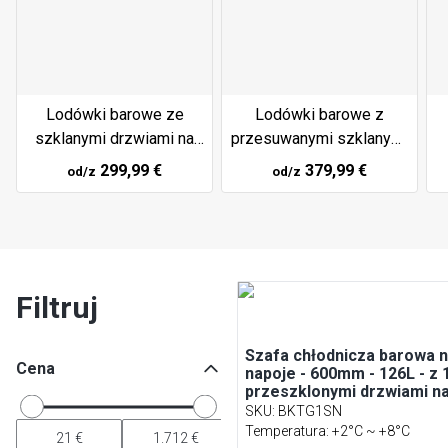
Lodówki barowe ze
Lodówki barowe z
szklanymi drzwiami na
przesuwanymi szklanymi
zawiasach
drzwiami
299,99 €
379,99 €
od/z
od/z
Filtruj
Szafa chłodnicza barowa 
Cena
napoje - 600mm - 126L - z 
przeszklonymi drzwiami n
zawiasach - Czarna
SKU
:
BKTG1SN
Temperatura: +2°C ~ +8°C