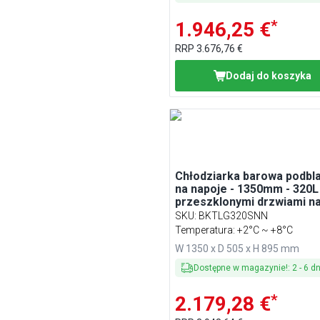
*
1.946,25 €
RRP
3.676,76 €
Dodaj do koszyka
Chłodziarka barowa podbl
na napoje - 1350mm - 320L 
przeszklonymi drzwiami n
zawiasach - Zewnętrznie i
SKU
:
BKTLG320SNN
wewnątrz czarna
Temperatura: +2°C ~ +8°C
W 1350 x D 505 x H 895 mm
Dostępne w magazynie!
:
2
-
6
dn
*
2.179,28 €