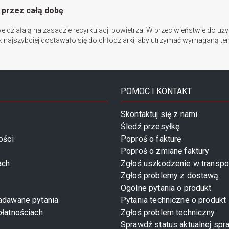
 przez całą dobę
 działają na zasadzie recyrkulacji powietrza. W przeciwieństwie do uż
 jak najszybciej dostawało się do chłodziarki, aby utrzymać wymaganą 
POMOC I KONTAKT
Skontaktuj się z nami
Śledź przesyłkę
ości
Poproś o fakturę
Poproś o zmianę faktury
ach
Zgłoś uszkodzenie w transpo
Zgłoś problemy z dostawą
Ogólne pytania o produkt
zadawane pytania
Pytania techniczne o produkt
płatnościach
Zgłoś problem techniczny
Sprawdź status aktualnej spr