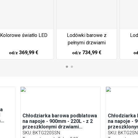
Kolorowe światło LED
Lodówki barowe z
Lod
pełnymi drzwiami
369,99 €
734,99 €
od/z
od/z
od
na
1
Chłodziarka barowa podblatowa
Chłodziarka
a
na napoje - 900mm - 220L - z 2
na napoje - 
przeszklonymi drzwiami
przeszklony
przesuwnymi - Czarna
zawiasach -
SKU
:
BKTG220SSN
SKU
:
BKTG2SN