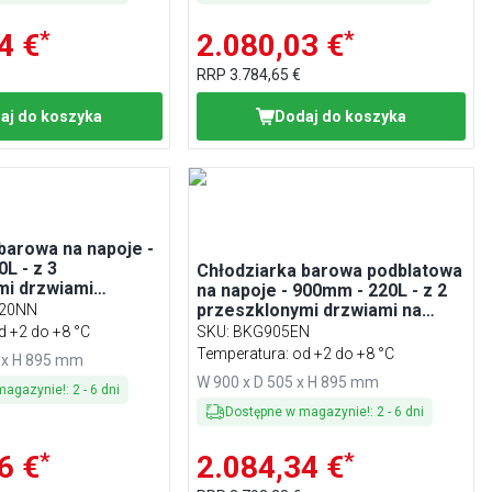
*
*
4 €
2.080,03 €
RRP
3.784,65 €
aj do koszyka
Dodaj do koszyka
barowa na napoje -
L - z 3
Chłodziarka barowa podblatowa
mi drzwiami
na napoje - 900mm - 220L - z 2
 - Czarna
przeszklonymi drzwiami na
20NN
zawiasach - Stal nierdzewna
d +2 do +8 °C
SKU
:
BKG905EN
Temperatura: od +2 do +8 °C
 x H 895 mm
W 900 x D 505 x H 895 mm
magazynie!
:
2
-
6
dni
Dostępne w magazynie!
:
2
-
6
dni
*
*
6 €
2.084,34 €