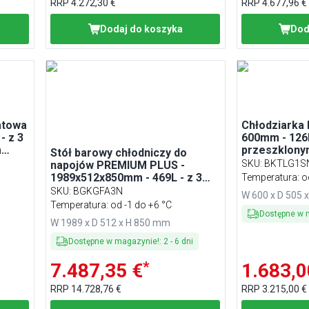
RRP
4.272,30 €
RRP
4.677,96 €
Dodaj do koszyka
Dod
atowa
Chłodziarka 
- z 3
600mm - 126L
a
przeszklony
Stół barowy chłodniczy do
na
zawiasach - 
SKU
:
BKTLG1S
napojów PREMIUM PLUS -
wewnątrz cz
1989x512x850mm - 469L - z 3
Temperatura: o
drzwiami uchylnymi, drzwi
SKU
:
BGKGFA3N
W 600 x D 505 
szklane (potrójnie
Temperatura: od -1 do +6 °C
przeszklone), oświetlenie LED,
Dostępne w 
W 1989 x D 512 x H 850 mm
zamek, 6 półek regulowanych -
Czarna
Dostępne w magazynie!
:
2
-
6
dni
*
7.487,35 €
1.683,0
RRP
14.728,76 €
RRP
3.215,00 €