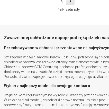
48
Przedmioty
Zawsze miej schłodzone napoje pod ręką dzięki n
Przechowywane w chłodni i prezentowane na najwyższym 
Szczególnie w części barowej barów lub klubów potrzebne są chłodz
chłodziarka barowa jest zarówno atrakcyjnym elementem wizualnym 
Chłodziarki barowe GGM Gastro są idealne do profesjonalnego użytk
doskonały widok na zawartość, dzięki czemu można szybko i łatwo d
Ponadto, drzwi są zaprojektowane do częstego i ciągłego użytku, 
Wybierz najlepszy model dla swojego kontuaru
Dzięki półkom regulowanym na wysokość, warianty przechowywania 
W zależności od modelu, chłodziarki barowe można umieścić pod lub 
barowe z cyfrowym termostatem i automatyczną funkcją rozmrażani