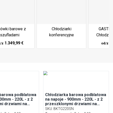
ówki barowe z
Chłodziarki
GASTRO
szufladami
konferencyjne
Chłodzia
1.349,99 €
3
/z
od/z
 barowa podblatowa
Chłodziarka barowa podblatowa
900mm - 220L - z 2
na napoje - 900mm - 220L - z 2
mi drzwiami na
przeszklonymi drzwiami na
 Czarna
zawiasach - Czarna
SKU
:
BKTG220SN