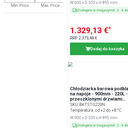
W 600 x D 505 x H 895 mm
Min. Price
Max. Price
Dostępne w magazynie!
:
2
-
6
dn
*
1.329,13 €
RRP
2.373,48 €
Dodaj do koszyka
Chłodziarka barowa podbl
na napoje - 900mm - 220L -
przeszklonymi drzwiami
przesuwnymi - Czarna
SKU
:
BKTSTG220N
Temperatura: od +2 do +8 °C
W 900 x D 505 x H 895 mm
Dostępne w magazynie!
:
2
-
6
dn