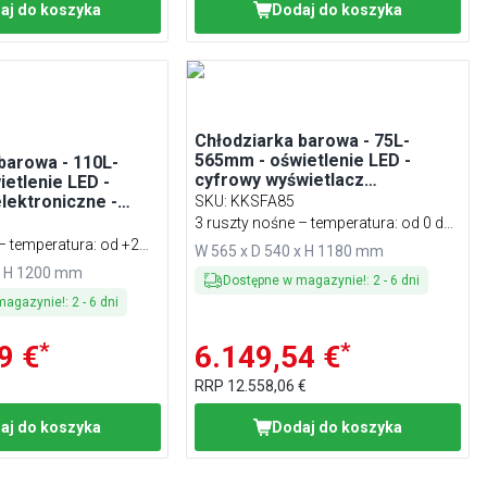
aj do koszyka
Dodaj do koszyka
Chłodziarka barowa - 75L-
565mm - oświetlenie LED -
barowa - 110L-
cyfrowy wyświetlacz
etlenie LED -
temperatury - Dla PL - 0–6°C
lektroniczne -
SKU
:
KKSFA85
wietlacz
3 ruszty nośne – temperatura: od 0 do
- 2–12°C
– temperatura: od +2
+6 °C
W 565 x D 540 x H 1180 mm
x H 1200 mm
Dostępne w magazynie!
:
2
-
6
dni
magazynie!
:
2
-
6
dni
*
*
9 €
6.149,54 €
RRP
12.558,06 €
aj do koszyka
Dodaj do koszyka