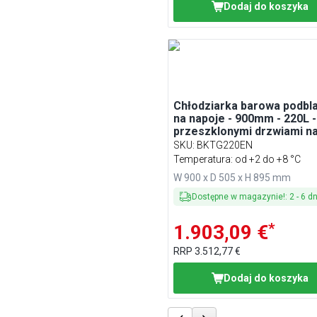
Dodaj do koszyka
Chłodziarka barowa podbl
na napoje - 900mm - 220L -
przeszklonymi drzwiami n
zawiasach - Szara
SKU
:
BKTG220EN
Temperatura: od +2 do +8 °C
W 900 x D 505 x H 895 mm
Dostępne w magazynie!
:
2
-
6
dn
*
1.903,09 €
RRP
3.512,77 €
Dodaj do koszyka