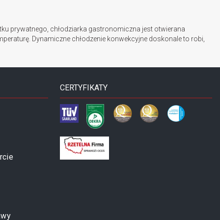
ytku prywatnego, chłodziarka gastronomiczna jest otwierana
temperaturę. Dynamiczne chłodzenie konwekcyjne doskonale to robi,
CERTYFIKATY
rcie
awy