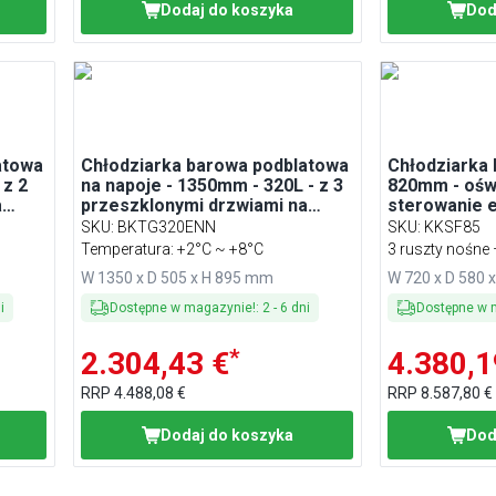
Dodaj do koszyka
Dod
atowa
Chłodziarka barowa podblatowa
Chłodziarka 
 z 2
na napoje - 1350mm - 320L - z 3
820mm - oświ
a
przeszklonymi drzwiami na
sterowanie e
zawiasach - Szara
cyfrowy wyś
SKU
:
BKTG320ENN
SKU
:
KKSF85
temperatury 
Temperatura: +2°C ~ +8°C
3 ruszty nośne 
do +12 °C
W 1350 x D 505 x H 895 mm
W 720 x D 580 
i
Dostępne w magazynie!
:
2
-
6
dni
Dostępne w 
*
2.304,43 €
4.380,1
RRP
4.488,08 €
RRP
8.587,80 €
Dodaj do koszyka
Dod