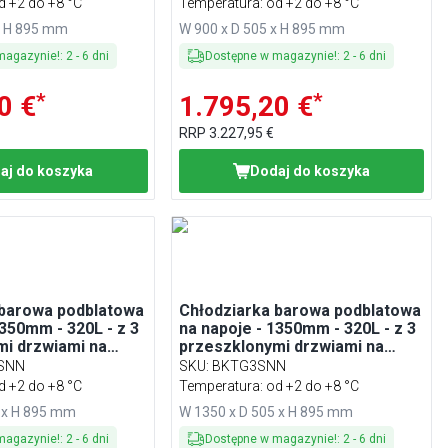
d +2 do +8 °C
Temperatura: od +2 do +8 °C
x H 895 mm
W 900 x D 505 x H 895 mm
magazynie!
:
2
-
6
dni
Dostępne w magazynie!
:
2
-
6
dni
*
*
0 €
1.795,20 €
RRP
3.227,95 €
aj do koszyka
Dodaj do koszyka
 barowa podblatowa
Chłodziarka barowa podblatowa
1350mm - 320L - z 3
na napoje - 1350mm - 320L - z 3
mi drzwiami na
przeszklonymi drzwiami na
 Czarna
zawiasach - Czarna
SNN
SKU
:
BKTG3SNN
d +2 do +8 °C
Temperatura: od +2 do +8 °C
 x H 895 mm
W 1350 x D 505 x H 895 mm
magazynie!
:
2
-
6
dni
Dostępne w magazynie!
:
2
-
6
dni