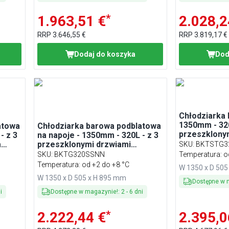
*
1.963,51 €
2.028,2
RRP
3.646,55 €
RRP
3.819,17 €
Dodaj do koszyka
Dod
Chłodziarka 
1350mm - 320
atowa
Chłodziarka barowa podblatowa
przeszklony
- z 3
na napoje - 1350mm - 320L - z 3
przesuwnymi
a
przeszklonymi drzwiami
SKU
:
BKTSTG3
przesuwnymi - Czarna
SKU
:
BKTG320SSNN
Temperatura: o
Temperatura: od +2 do +8 °C
W 1350 x D 505
W 1350 x D 505 x H 895 mm
Dostępne w 
i
Dostępne w magazynie!
:
2
-
6
dni
*
2.222,44 €
2.395,0