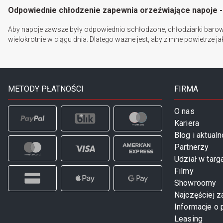
Odpowiednie chłodzenie zapewnia orzeźwiające napoje -
Aby napoje zawsze były odpowiednio schłodzone, chłodziarki barowe
wielokrotnie w ciągu dnia. Dlatego ważne jest, aby zimne powietrze
METODY PŁATNOŚCI
FIRMA
O nas
Kariera
Blog i aktualn
Partnerzy
Udział w targ
Filmy
Showroomy
Najczęściej 
Informacje o 
Leasing