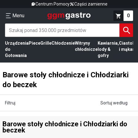
Centrum Pomocy
Części zamienne
Menu
0
Urządzenia
Piece
Grille
Chłodzenie
Witryny
Kawiarnia,
Ciasto
Pr
do
chłodnicze
lody &
i mąka
mi
Gotowania
gofry
Barowe stoły chłodnicze i Chłodziarki
do beczek
Filtruj
Sortuj według
Barowe stoły chłodnicze i Chłodziarki do
beczek