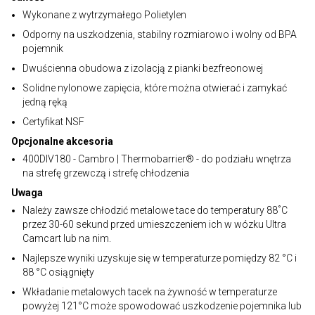
Wykonane z wytrzymałego Polietylen
Odporny na uszkodzenia, stabilny rozmiarowo i wolny od BPA
pojemnik
Dwuścienna obudowa z izolacją z pianki bezfreonowej
Solidne nylonowe zapięcia, które można otwierać i zamykać
jedną ręką
Certyfikat NSF
Opcjonalne akcesoria
400DIV180 - Cambro | Thermobarrier® - do podziału wnętrza
na strefę grzewczą i strefę chłodzenia
Uwaga
Należy zawsze chłodzić metalowe tace do temperatury 88˚C
przez 30-60 sekund przed umieszczeniem ich w wózku Ultra
Camcart lub na nim.
Najlepsze wyniki uzyskuje się w temperaturze pomiędzy 82 °C i
88 °C osiągnięty
Wkładanie metalowych tacek na żywność w temperaturze
powyżej 121°C może spowodować uszkodzenie pojemnika lub