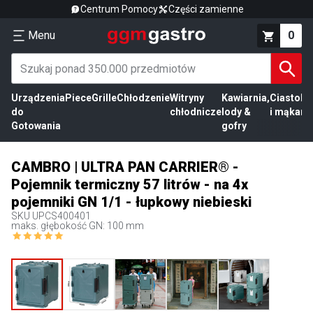
Centrum Pomocy
Części zamienne
Menu
0
Urządzenia
Piece
Grille
Chłodzenie
Witryny
Kawiarnia,
Ciasto
Pr
do
chłodnicze
lody &
i mąka
mi
Gotowania
gofry
CAMBRO | ULTRA PAN CARRIER® -
Pojemnik termiczny 57 litrów - na 4x
pojemniki GN 1/1 - łupkowy niebieski
SKU
UPCS400401
maks. głębokość GN: 100 mm