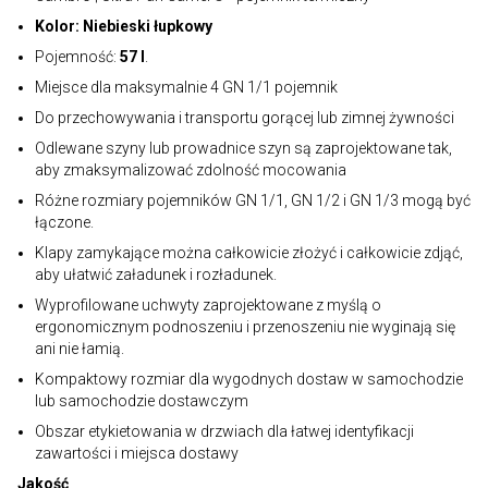
Kolor: Niebieski łupkowy
Pojemność:
57 l
.
Miejsce dla maksymalnie 4 GN 1/1 pojemnik
Do przechowywania i transportu gorącej lub zimnej żywności
Odlewane szyny lub prowadnice szyn są zaprojektowane tak,
aby zmaksymalizować zdolność mocowania
Różne rozmiary pojemników GN 1/1, GN 1/2 i GN 1/3 mogą być
łączone.
Klapy zamykające można całkowicie złożyć i całkowicie zdjąć,
aby ułatwić załadunek i rozładunek.
Wyprofilowane uchwyty zaprojektowane z myślą o
ergonomicznym podnoszeniu i przenoszeniu nie wyginają się
ani nie łamią.
Kompaktowy rozmiar dla wygodnych dostaw w samochodzie
lub samochodzie dostawczym
Obszar etykietowania w drzwiach dla łatwej identyfikacji
zawartości i miejsca dostawy
Jakość