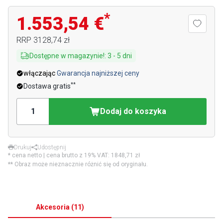
*
1.553,54 €
RRP
3128,74 zł
Dostępne w magazynie!
:
3
-
5
dni
włączając
Gwarancja najniższej ceny
**
Dostawa gratis
Dodaj do koszyka
Drukuj
Udostępnij
* cena netto | cena brutto z 19% VAT:
1848,71 zł
** Obraz może nieznacznie różnić się od oryginału.
Akcesoria
(
11
)