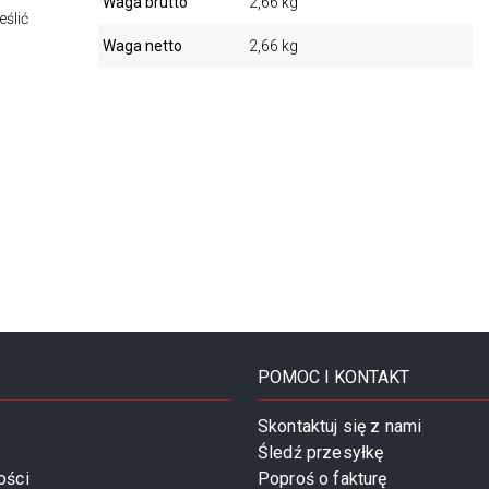
Waga brutto
2,66 kg
eślić
Waga netto
2,66 kg
POMOC I KONTAKT
Skontaktuj się z nami
Śledź przesyłkę
ości
Poproś o fakturę