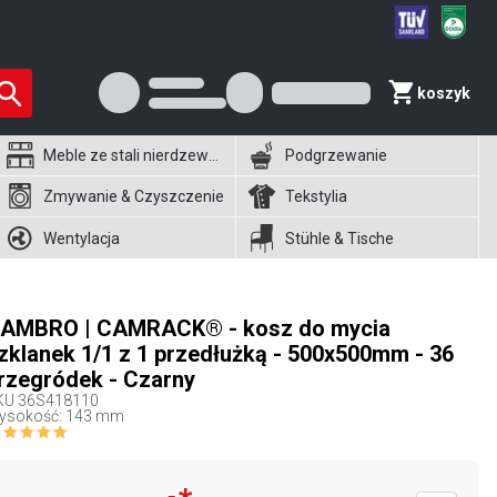
koszyk
Meble ze stali nierdzewnej
Podgrzewanie
Zmywanie & Czyszczenie
Tekstylia
Wentylacja
Stühle & Tische
AMBRO | CAMRACK® - kosz do mycia
zklanek 1/1 z 1 przedłużką - 500x500mm - 36
rzegródek - Czarny
KU
36S418110
ysokość: 143 mm