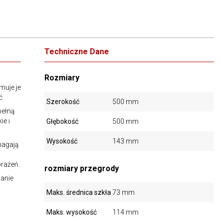
Techniczne Dane
Rozmiary
muje je
ć
Szerokość
500 mm
pełną
ie i
Głębokość
500 mm
Wysokość
143 mm
magają
brażeń.
rozmiary przegrody
anie
Maks. średnica szkła
73 mm
Maks. wysokość
114 mm