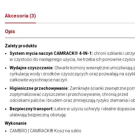
Akcesoria
(
3
)
Opis
Zalety produktu
System mycia naczyń CAMRACK® 4-IN-1:
chroni szklanki i utrzy
w czystości do następnego użycia, nie trzeba ich ponownie czyści
Wydajne czyszczenie:
Otwarte komory wewnętrzne umożliwiają 
cyrkulację wody i środków czyszczących oraz pozwalają na szybk
całkowite wyschnięcie naczyń.
Higieniczne przechowywanie:
Zamknięte ścianki zewnętrzne po
zoptymalizować czyszczenie i przechowywanie, chronią przed
odciskami palców i brudem oraz zmniejszają ryzyko złamania i o
Bezpieczny transport:
Łatwe w użyciu uchwyty i idealne dopasow
ułatwiają bezpieczną obsługę
Wykonanie
CAMBRO | CAMRACK® Kosz na szkło