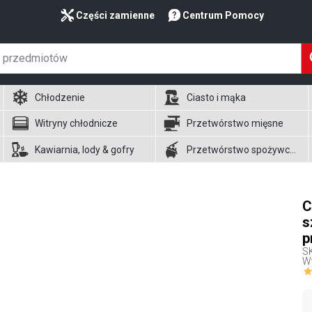
Części zamienne
Centrum Pomocy
Chłodzenie
Ciasto i mąka
Witryny chłodnicze
Przetwórstwo mięsne
Kawiarnia, lody & gofry
Przetwórstwo spożywcze
C
s
p
S
W