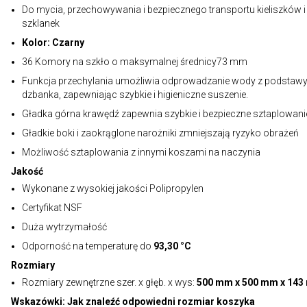
Do mycia, przechowywania i bezpiecznego transportu kieliszków i
szklanek
Kolor: Czarny
36 Komory na szkło o maksymalnej średnicy73 mm
Funkcja przechylania umożliwia odprowadzanie wody z podstaw
dzbanka, zapewniając szybkie i higieniczne suszenie.
Gładka górna krawędź zapewnia szybkie i bezpieczne sztaplowani
Gładkie boki i zaokrąglone narożniki zmniejszają ryzyko obrażeń
Możliwość sztaplowania z innymi koszami na naczynia
Jakość
Wykonane z wysokiej jakości Polipropylen
Certyfikat NSF
Duża wytrzymałość
Odporność na temperaturę do
93,30 °C
Rozmiary
Rozmiary zewnętrzne szer. x głęb. x wys:
500 mm x 500 mm x 14
Wskazówki: Jak znaleźć odpowiedni rozmiar koszyka