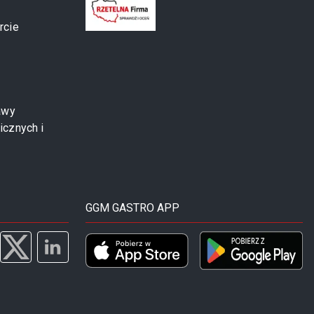
rcie
awy
icznych i
GGM GASTRO APP