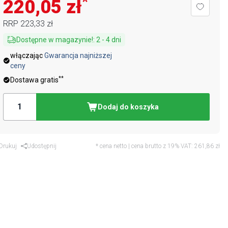
*
220,05 zł
RRP
223,33 zł
Dostępne w magazynie!
:
2
-
4
dni
włączając
Gwarancja najniższej
ceny
**
Dostawa gratis
Dodaj do koszyka
Drukuj
Udostępnij
* cena netto | cena brutto z 19% VAT:
261,86 zł