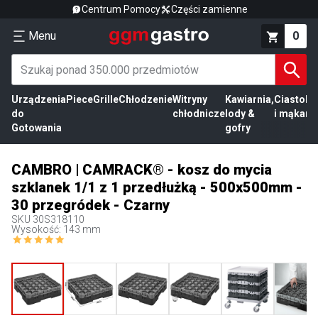
Centrum Pomocy
Części zamienne
Menu
0
Urządzenia
Piece
Grille
Chłodzenie
Witryny
Kawiarnia,
Ciasto
Pr
do
chłodnicze
lody &
i mąka
mi
Gotowania
gofry
CAMBRO | CAMRACK® - kosz do mycia
szklanek 1/1 z 1 przedłużką - 500x500mm -
30 przegródek - Czarny
SKU
30S318110
Wysokość: 143 mm