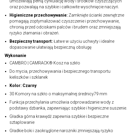
umożliwiają pełną cyrkulację wody i środków czyszczących
oraz pozwalają na szybkie i całkowite wyschnięcie naczyń.
Higieniczne przechowywanie:
Zamknięte ścianki zewnętrzne
pomagają zoptymalizować czyszczenie i przechowywanie,
chronią przed odciskami palców i brudem oraz zmniejszają
ryzyko złamania i obrażeń.
Bezpieczny transport:
Łatwe w użyciu uchwyty i idealne
dopasowanie ułatwiają bezpieczną obsługę
Wykonanie
CAMBRO | CAMRACK® Kosz na szkło
Do mycia, przechowywania i bezpiecznego transportu
kieliszków i szklanek
Kolor: Czarny
30 Komory na szkło o maksymalnej średnicy79 mm
Funkcja przechylania umożliwia odprowadzanie wody z
podstawy dzbanka, zapewniając szybkie i higieniczne suszenie.
Gładka górna krawędź zapewnia szybkie i bezpieczne
sztaplowanie
Gładkie boki i zaokrąglone narożniki zmniejszają ryzyko