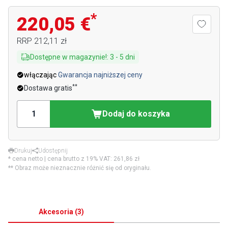
*
220,05 €
RRP
212,11 zł
Dostępne w magazynie!
:
3
-
5
dni
włączając
Gwarancja najniższej ceny
**
Dostawa gratis
Dodaj do koszyka
Drukuj
Udostępnij
* cena netto | cena brutto z 19% VAT:
261,86 zł
** Obraz może nieznacznie różnić się od oryginału.
Akcesoria
(
3
)