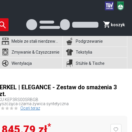
koszyk
Meble ze stali nierdzewnej
Podgrzewanie
Zmywanie & Czyszczenie
Tekstylia
Wentylacja
Stühle & Tische
ERKEL | ELEGANCE - Zestaw do smażenia 3
zt.
KU
KEP3RS00SRBGB
yszcząca czarna żywica syntetyczna
Oceń teraz
*
845,79 zł