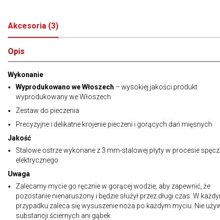
Akcesoria
(
3
)
Opis
Wykonanie
Wyprodukowano we Włoszech
– wysokiej jakości produkt
wyprodukowany we Włoszech
Zestaw do pieczenia
Precyzyjne i delikatne krojenie pieczeni i gorących dań mięsnych
Jakość
Stalowe ostrze wykonane z 3 mm-stalowej płyty w procesie spęcz
elektrycznego
Uwaga
Zalecamy mycie go ręcznie w gorącej wodzie, aby zapewnić, że
pozostanie nienaruszony i będzie służył przez długi czas. W każd
przypadku zaleca się wysuszenie noża po każdym myciu. Nie uży
substancji ściernych ani gąbek