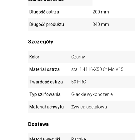
Długość ostrza
200 mm
Długość produktu
340 mm
Szczegóły
Kolor
Czarny
Materiał ostrza
stal 1.4116-X50 Cr Mo V15
Twardość ostrza
59 HRC
Typ szlifowania
Gładkie wykończenie
Materiał uchwytu
Żywica acetalowa
Dostawa
Metoda wysyłki
Paczka