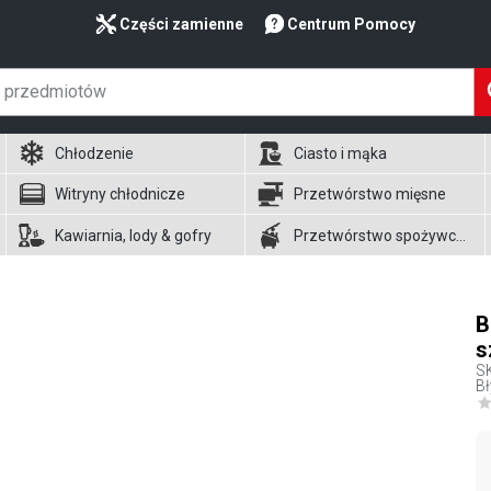
Części zamienne
Centrum Pomocy
Chłodzenie
Ciasto i mąka
Witryny chłodnicze
Przetwórstwo mięsne
Kawiarnia, lody & gofry
Przetwórstwo spożywcze
B
s
S
Bł