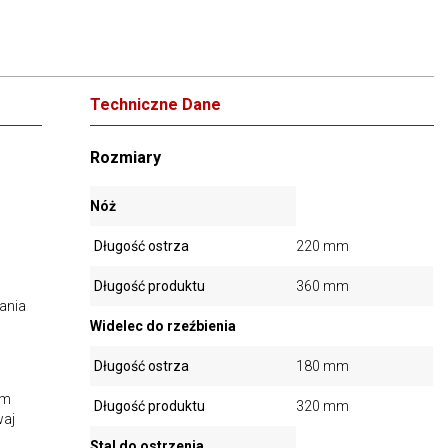
Techniczne Dane
Rozmiary
Nóż
Długość ostrza
220 mm
Długość produktu
360 mm
ania
Widelec do rzeźbienia
Długość ostrza
180 mm
ym
Długość produktu
320 mm
waj
Stal do ostrzenia