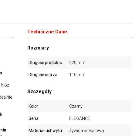
Techniczne Dane
Rozmiary
Długość produktu
220 mm
o
Długość ostrza
110 mm
. Nóż
Szczegóły
dealnie
Kolor
Czarny
h
Seria
ELEGANCE
nia
Materiał uchwytu
Żywica acetalowa