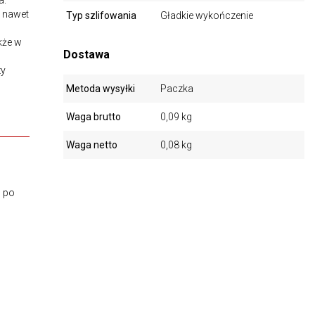
a.
y nawet
Typ szlifowania
Gładkie wykończenie
kże w
Dostawa
zy
Metoda wysyłki
Paczka
Waga brutto
0,09 kg
Waga netto
0,08 kg
m po