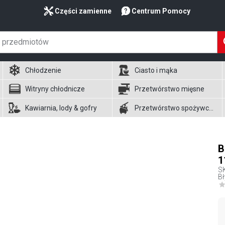
Części zamienne
Centrum Pomocy
Chłodzenie
Ciasto i mąka
Witryny chłodnicze
Przetwórstwo mięsne
Kawiarnia, lody & gofry
Przetwórstwo spożywcze
B
1
S
Bł