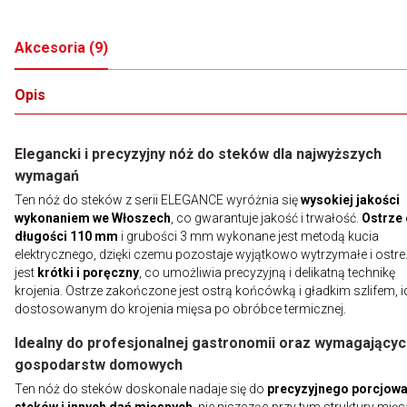
Akcesoria
(
9
)
Opis
Elegancki i precyzyjny nóż do steków dla najwyższych
wymagań
Ten nóż do steków z serii ELEGANCE wyróżnia się
wysokiej jakości
wykonaniem we Włoszech
, co gwarantuje jakość i trwałość.
Ostrze 
długości 110 mm
i grubości 3 mm wykonane jest metodą kucia
elektrycznego, dzięki czemu pozostaje wyjątkowo wytrzymałe i ostre
jest
krótki i poręczny
, co umożliwia precyzyjną i delikatną technikę
krojenia. Ostrze zakończone jest ostrą końcówką i gładkim szlifem, i
dostosowanym do krojenia mięsa po obróbce termicznej.
Idealny do profesjonalnej gastronomii oraz wymagającyc
gospodarstw domowych
Ten nóż do steków doskonale nadaje się do
precyzyjnego porcjowa