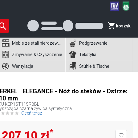
koszyk
Meble ze stali nierdzewnej
Podgrzewanie
Zmywanie & Czyszczenie
Tekstylia
Wentylacja
Stühle & Tische
ERKEL | ELEGANCE - Nóż do steków - Ostrze:
10 mm
KU
KEP1ST11SRBBL
yszcząca czarna żywica syntetyczna
Oceń teraz
*
207,10 zł