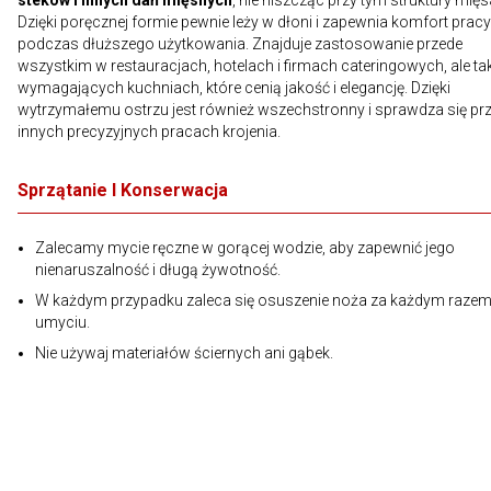
steków i innych dań mięsnych
, nie niszcząc przy tym struktury mięs
Dzięki poręcznej formie pewnie leży w dłoni i zapewnia komfort prac
podczas dłuższego użytkowania. Znajduje zastosowanie przede
wszystkim w restauracjach, hotelach i firmach cateringowych, ale ta
wymagających kuchniach, które cenią jakość i elegancję. Dzięki
wytrzymałemu ostrzu jest również wszechstronny i sprawdza się pr
innych precyzyjnych pracach krojenia.
Sprzątanie I Konserwacja
Zalecamy mycie ręczne w gorącej wodzie, aby zapewnić jego
nienaruszalność i długą żywotność.
W każdym przypadku zaleca się osuszenie noża za każdym raze
umyciu.
Nie używaj materiałów ściernych ani gąbek.