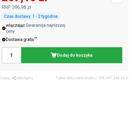
RRP
396,98 zł
Czas dostawy:
1 - 2 tygodnia
włączając
Gwarancja najniższej
ceny
**
Dostawa gratis
Dodaj do koszyka
Drukuj
Udostępnij
* cena netto | cena brutto z 19% VAT:
246,45 zł