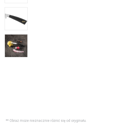
** Obraz może nieznacznie różnić się od oryginału.