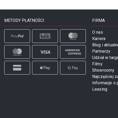
METODY PŁATNOŚCI
FIRMA
O nas
Kariera
Blog i aktualn
Partnerzy
Udział w targ
Filmy
Showroomy
Najczęściej 
Informacje o 
Leasing