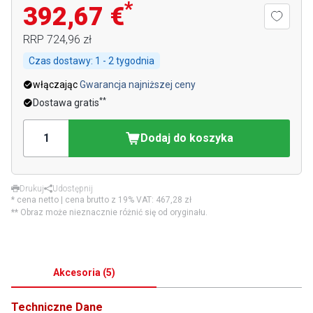
*
392,67 €
RRP
724,96 zł
Czas dostawy:
1 - 2 tygodnia
włączając
Gwarancja najniższej ceny
**
Dostawa gratis
Dodaj do koszyka
Drukuj
Udostępnij
* cena netto | cena brutto z 19% VAT:
467,28 zł
** Obraz może nieznacznie różnić się od oryginału.
Akcesoria
(
5
)
Techniczne Dane