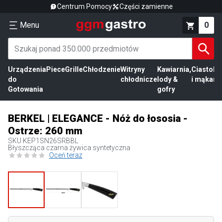
Centrum Pomocy
Części zamienne
Menu
0
Urządzenia
Piece
Grille
Chłodzenie
Witryny
Kawiarnia,
Ciasto
Pr
do
chłodnicze
lody &
i mąka
mi
Gotowania
gofry
BERKEL | ELEGANCE - Nóż do łososia -
Ostrze: 260 mm
SKU
KEP1SN26SRBBL
Błyszcząca czarna żywica syntetyczna
Oceń teraz