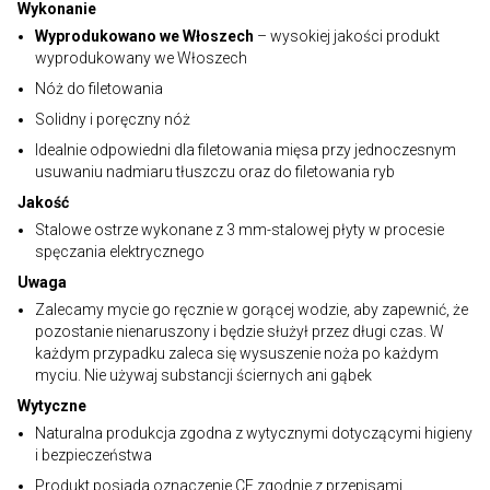
Wykonanie
Wyprodukowano we Włoszech
– wysokiej jakości produkt
wyprodukowany we Włoszech
Nóż do filetowania
Solidny i poręczny nóż
Idealnie odpowiedni dla filetowania mięsa przy jednoczesnym
usuwaniu nadmiaru tłuszczu oraz do filetowania ryb
Jakość
Stalowe ostrze wykonane z 3 mm-stalowej płyty w procesie
spęczania elektrycznego
Uwaga
Zalecamy mycie go ręcznie w gorącej wodzie, aby zapewnić, że
pozostanie nienaruszony i będzie służył przez długi czas. W
każdym przypadku zaleca się wysuszenie noża po każdym
myciu. Nie używaj substancji ściernych ani gąbek
Wytyczne
Naturalna produkcja zgodna z wytycznymi dotyczącymi higieny
i bezpieczeństwa
Produkt posiada oznaczenie CE zgodnie z przepisami