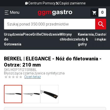
Centrum Pomocy
Części zamienne
Menu
0
Urządzenia
Piece
Grille
Chłodzenie
Witryny
Kawiarnia,
Ciasto
Pr
do
chłodnicze
lody &
i mąka
mi
Gotowania
gofry
BERKEL | ELEGANCE - Nóż do filetowania -
Ostrze: 210 mm
SKU
KEP1FI21SRBBL
Błyszcząca czarna żywica syntetyczna
Oceń teraz