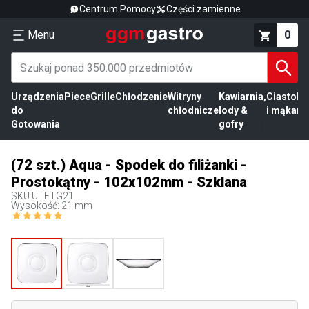
Centrum Pomocy
Części zamienne
Menu
0
Urządzenia
Piece
Grille
Chłodzenie
Witryny
Kawiarnia,
Ciasto
Pr
do
chłodnicze
lody &
i mąka
mi
Gotowania
gofry
(72 szt.) Aqua - Spodek do filiżanki -
Prostokątny - 102x102mm - Szklana
SKU
UTETG21
Wysokość: 21 mm