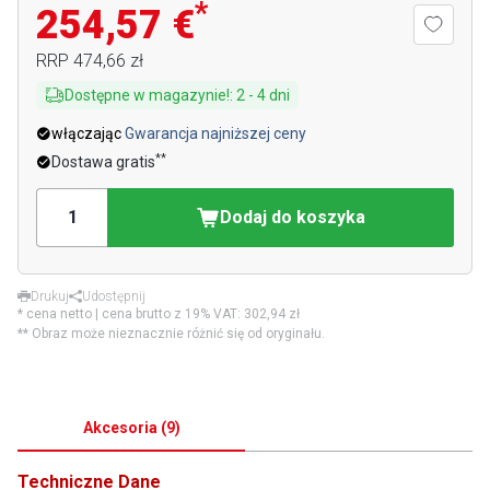
*
254,57 €
RRP
474,66 zł
Dostępne w magazynie!
:
2
-
4
dni
włączając
Gwarancja najniższej ceny
**
Dostawa gratis
Dodaj do koszyka
Drukuj
Udostępnij
* cena netto | cena brutto z 19% VAT:
302,94 zł
** Obraz może nieznacznie różnić się od oryginału.
Akcesoria
(
9
)
Techniczne Dane