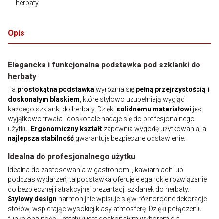
herbaty.
Opis
Elegancka i funkcjonalna podstawka pod szklanki do
herbaty
Ta
prostokątna podstawka
wyróżnia się
pełną przejrzystością i
doskonałym blaskiem
, które stylowo uzupełniają wygląd
każdego szklanki do herbaty. Dzięki
solidnemu materiałowi
jest
wyjątkowo trwała i doskonale nadaje się do profesjonalnego
użytku.
Ergonomiczny kształt
zapewnia wygodę użytkowania, a
najlepsza stabilność
gwarantuje bezpieczne odstawienie.
Idealna do profesjonalnego użytku
Idealna do zastosowania w gastronomii, kawiarniach lub
podczas wydarzeń, ta podstawka oferuje eleganckie rozwiązanie
do bezpiecznej i atrakcyjnej prezentacji szklanek do herbaty.
Stylowy design
harmonijnie wpisuje się w różnorodne dekoracje
stołów, wspierając wysokiej klasy atmosferę. Dzięki połączeniu
funkcjonalności i estetyki jest doskonałym wyborem dla