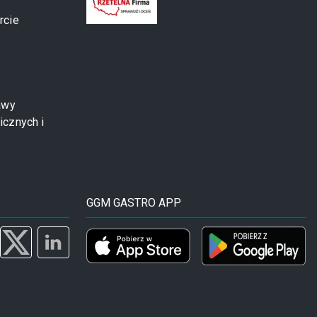
rcie
awy
icznych i
GGM GASTRO APP