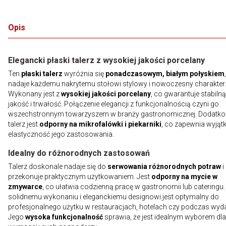
Opis
Elegancki płaski talerz z wysokiej jakości porcelany
Ten
płaski talerz
wyróżnia się
ponadczasowym, białym połyskiem
nadaje każdemu nakrytemu stołowi stylowy i nowoczesny charakter.
Wykonany jest z
wysokiej jakości porcelany
, co gwarantuje stabilną
jakość i trwałość. Połączenie elegancji z funkcjonalnością czyni go
wszechstronnym towarzyszem w branży gastronomicznej. Dodatk
talerz jest
odporny na mikrofalówki i piekarniki
, co zapewnia wyją
elastyczność jego zastosowania.
Idealny do różnorodnych zastosowań
Talerz doskonale nadaje się do
serwowania różnorodnych potraw
i
przekonuje praktycznym użytkowaniem. Jest
odporny na mycie w
zmywarce
, co ułatwia codzienną pracę w gastronomii lub cateringu. 
solidnemu wykonaniu i eleganckiemu designowi jest optymalny do
profesjonalnego użytku w restauracjach, hotelach czy podczas wyd
Jego
wysoka funkcjonalność
sprawia, że jest idealnym wyborem dla