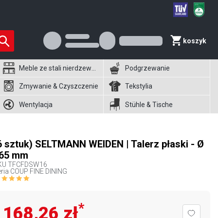
koszyk
Meble ze stali nierdzewnej
Podgrzewanie
Zmywanie & Czyszczenie
Tekstylia
Wentylacja
Stühle & Tische
6 sztuk) SELTMANN WEIDEN | Talerz płaski - Ø
65 mm
KU
TFCFDSW16
ria COUP FINE DINING
*
168,26 zł