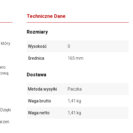
Techniczne Dane
Rozmiary
, który
Wysokość
0
Średnica
165 mm
owo
tkową
Dostawa
Metoda wysyłki
Paczka
Waga brutto
1,41 kg
Dzięki
Waga netto
1,41 kg
arzeń.