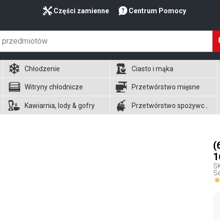
Części zamienne
Centrum Pomocy
Chłodzenie
Ciasto i mąka
Witryny chłodnicze
Przetwórstwo mięsne
Kawiarnia, lody & gofry
Przetwórstwo spożywcze
(
1
S
Se