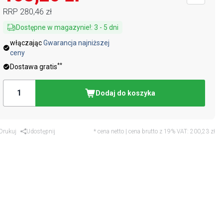
RRP
280,46 zł
Dostępne w magazynie!
:
3
-
5
dni
włączając
Gwarancja najniższej
ceny
**
Dostawa gratis
Dodaj do koszyka
Drukuj
Udostępnij
* cena netto | cena brutto z 19% VAT:
200,23 zł