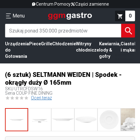
Centrum Pomocy
Części zamienne
Menu
0
Urządzenia
Piece
Grille
Chłodzenie
Witryny
Kawiarnia,
Ciasto
Pr
do
chłodnicze
lody &
i mąka
mi
Gotowania
gofry
(6 sztuk) SELTMANN WEIDEN | Spodek -
okrągły duży Ø 165mm
SKU
UTRCFDSW16
Seria COUP FINE DINING
Oceń teraz