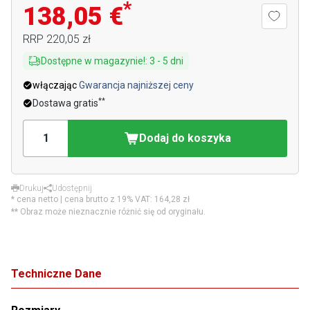
*
138,05 €
RRP
220,05 zł
Dostępne w magazynie!
:
3
-
5
dni
włączając
Gwarancja najniższej ceny
**
Dostawa gratis
Dodaj do koszyka
Drukuj
Udostępnij
* cena netto | cena brutto z 19% VAT:
164,28 zł
** Obraz może nieznacznie różnić się od oryginału.
Techniczne Dane