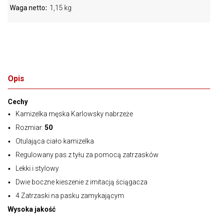
Waga netto
1,15 kg
Opis
Cechy
Kamizelka męska Karlowsky nabrzeże
Rozmiar:
50
Otulająca ciało kamizelka
Regulowany pas z tyłu za pomocą zatrzasków
Lekki i stylowy
Dwie boczne kieszenie z imitacją ściągacza
4 Zatrzaski na pasku zamykającym
Wysoka jakość