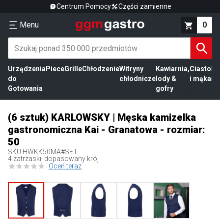
Centrum Pomocy
Części zamienne
Menu
0
Urządzenia
Piece
Grille
Chłodzenie
Witryny
Kawiarnia,
Ciasto
Pr
do
chłodnicze
lody &
i mąka
mi
Gotowania
gofry
(6 sztuk) KARLOWSKY | Męska kamizelka
gastronomiczna Kai - Granatowa - rozmiar:
50
SKU
HWKK50MA#SET
4 zatrzaski, dopasowany krój
Oceń teraz