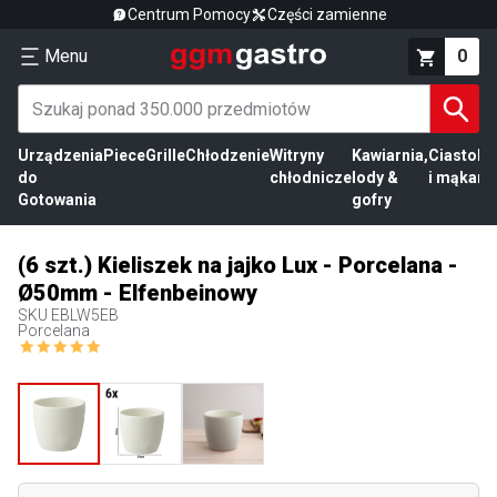
Centrum Pomocy
Części zamienne
Menu
0
Urządzenia
Piece
Grille
Chłodzenie
Witryny
Kawiarnia,
Ciasto
Pr
do
chłodnicze
lody &
i mąka
mi
Gotowania
gofry
(6 szt.) Kieliszek na jajko Lux - Porcelana -
Ø50mm - Elfenbeinowy
SKU
EBLW5EB
Porcelana