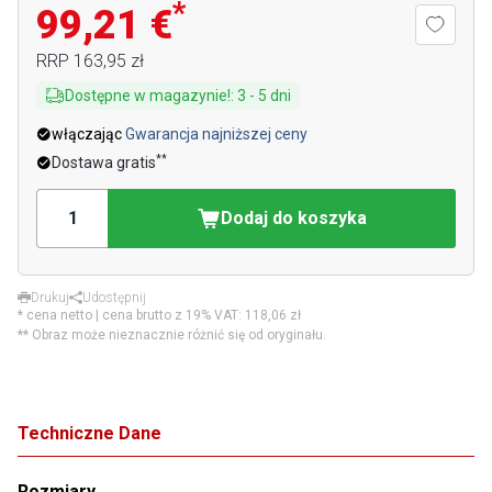
*
99,21 €
RRP
163,95 zł
Dostępne w magazynie!
:
3
-
5
dni
włączając
Gwarancja najniższej ceny
**
Dostawa gratis
Dodaj do koszyka
Drukuj
Udostępnij
* cena netto | cena brutto z 19% VAT:
118,06 zł
** Obraz może nieznacznie różnić się od oryginału.
Techniczne Dane
Rozmiary