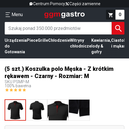
Centrum Pomocy
Części zamienne
Menu
0
Urządzenia
Piece
Grille
Chłodzenie
Witryny
Kawiarnia,
Ciasto
Pr
do
chłodnicze
lody &
i mąka
mi
Gotowania
gofry
(5 szt.) Koszulka polo Męska - Z krótkim
rękawem - Czarny - Rozmiar: M
SKU
PSMP-M
100% bawełna