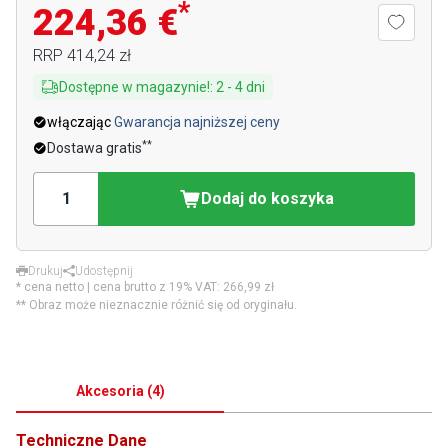
*
224,36 €
RRP
414,24 zł
Dostępne w magazynie!
:
2
-
4
dni
włączając
Gwarancja najniższej ceny
**
Dostawa gratis
Dodaj do koszyka
Drukuj
Udostępnij
* cena netto | cena brutto z 19% VAT:
266,99 zł
** Obraz może nieznacznie różnić się od oryginału.
Akcesoria
(
4
)
Techniczne Dane