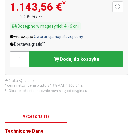
*
1.143,56 €
RRP
2006,66 zł
Dostępne w magazynie!
:
4
-
6
dni
włączając
Gwarancja najniższej ceny
**
Dostawa gratis
Dodaj do koszyka
Drukuj
Udostępnij
* cena netto | cena brutto z 19% VAT:
1360,84 zł
** Obraz może nieznacznie różnić się od oryginału.
Akcesoria
(
1
)
Techniczne Dane