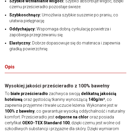
Szybkie wchłanianie wilgoci:
Szybko absorbuje wilgoć, dzięki
czemu prześcieradło pozostaje świeże.
Szybkoschnący:
Umożliwia szybkie suszenie po praniu, co
ułatwia pielęgnację.
Oddychający:
Wspomaga dobrą cyrkulację powietrza i
zapobiega przegrzewaniu się.
Elastyczny:
Dobrze dopasowuje się do materaca i zapewnia
gładką powierzchnię.
Opis
Wysokiej jakości prześcieradło z 100% bawełny
To
białe prześcieradło
zachwyca swoją
delikatną jakością
hotelową
oraz gęstością tkaniny wynoszącą
140g/m²
, co
zapewnia przyjemne i trwałe uczucie leżenia. Wykonane jest w
100% z bawełny
, co gwarantuje wysoką oddychalność i naturalny
komfort. Prześcieradło jest
odporne na chlor
oraz posiada
certyfikat
OEKO-TEX Standard 100
, dzięki czemu jest wolne od
szkodliwych substancji i przyjazne dla skóry. Dzięki wymiarom