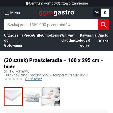
Centrum Pomocy
Części zamienne
Menu
0
Urządzenia
Piece
Grille
Chłodzenie
Witryny
Kawiarnia,
Ciasto
Pr
do
chłodnicze
lody &
i mąka
mi
Gotowania
gofry
(30 sztuk) Prześcieradła – 160 x 295 cm –
białe
SKU
BLH3162W
100% bawełna - można prać w temperaturze do 95°C
Oceń teraz