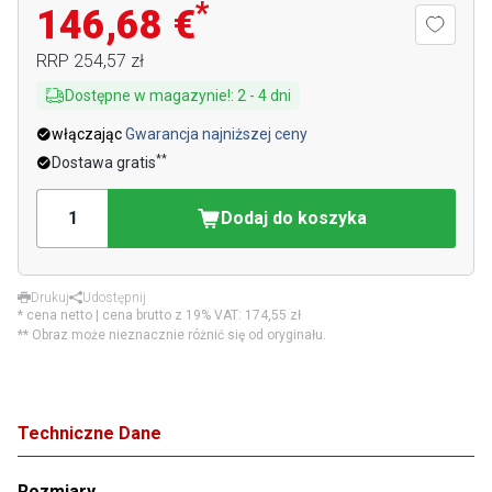
*
146,68 €
RRP
254,57 zł
Dostępne w magazynie!
:
2
-
4
dni
włączając
Gwarancja najniższej ceny
**
Dostawa gratis
Dodaj do koszyka
Drukuj
Udostępnij
* cena netto | cena brutto z 19% VAT:
174,55 zł
** Obraz może nieznacznie różnić się od oryginału.
Techniczne Dane
Rozmiary