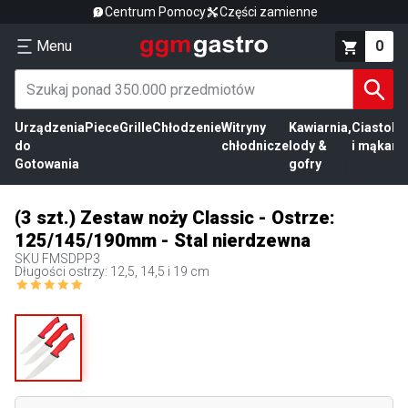
Centrum Pomocy
Części zamienne
Menu
0
Urządzenia
Piece
Grille
Chłodzenie
Witryny
Kawiarnia,
Ciasto
Pr
do
chłodnicze
lody &
i mąka
mi
Gotowania
gofry
(3 szt.) Zestaw noży Classic - Ostrze:
125/145/190mm - Stal nierdzewna
SKU
FMSDPP3
Długości ostrzy: 12,5, 14,5 i 19 cm