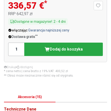
*
336,57 €
RRP
642,97 zł
Dostępne w magazynie!
:
2
-
4
dni
włączając
Gwarancja najniższej ceny
**
Dostawa gratis
Dodaj do koszyka
Drukuj
Udostępnij
* cena netto | cena brutto z 19% VAT:
400,52 zł
** Obraz może nieznacznie różnić się od oryginału.
Akcesoria
(
15
)
Techniczne Dane