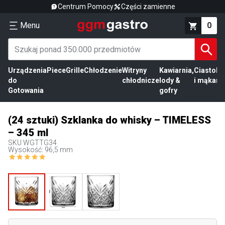
Centrum Pomocy
Części zamienne
Menu
0
Urządzenia
Piece
Grille
Chłodzenie
Witryny
Kawiarnia,
Ciasto
Pr
do
chłodnicze
lody &
i mąka
mi
Gotowania
gofry
(24 sztuki) Szklanka do whisky – TIMELESS
– 345 ml
SKU
WGTTG34
Wysokość: 96,5 mm