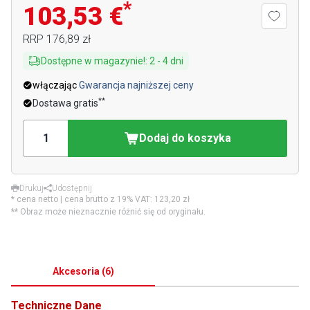
*
103,53 €
RRP
176,89 zł
Dostępne w magazynie!
:
2
-
4
dni
włączając
Gwarancja najniższej ceny
**
Dostawa gratis
Dodaj do koszyka
Drukuj
Udostępnij
* cena netto | cena brutto z 19% VAT:
123,20 zł
** Obraz może nieznacznie różnić się od oryginału.
Akcesoria
(
6
)
Techniczne Dane