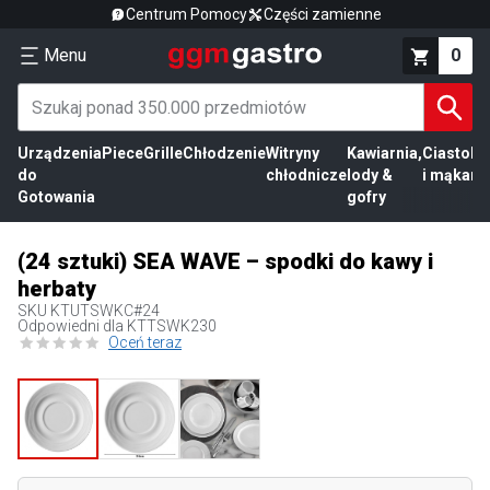
Centrum Pomocy
Części zamienne
Menu
0
Urządzenia
Piece
Grille
Chłodzenie
Witryny
Kawiarnia,
Ciasto
Pr
do
chłodnicze
lody &
i mąka
mi
Gotowania
gofry
(24 sztuki) SEA WAVE – spodki do kawy i
herbaty
SKU
KTUTSWKC#24
Odpowiedni dla KTTSWK230
Oceń teraz