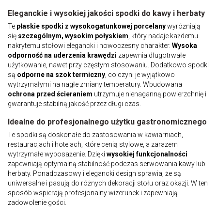
Eleganckie i wysokiej jakości spodki do kawy i herbaty
Te
płaskie spodki z wysokogatunkowej porcelany
wyróżniają
się
szczególnym, wysokim połyskiem
, który nadaje każdemu
nakrytemu stołowi elegancki i nowoczesny charakter.
Wysoka
odporność na uderzenia krawędzi
zapewnia długotrwałe
użytkowanie, nawet przy częstym stosowaniu. Dodatkowo spodki
są
odporne na szok termiczny
, co czyni je wyjątkowo
wytrzymałymi na nagłe zmiany temperatury. Wbudowana
ochrona przed ścieraniem
utrzymuje nienaganną powierzchnię i
gwarantuje stabilną jakość przez długi czas.
Idealne do profesjonalnego użytku gastronomicznego
Te spodki są doskonałe do zastosowania w kawiarniach,
restauracjach i hotelach, które cenią stylowe, a zarazem
wytrzymałe wyposażenie. Dzięki
wysokiej funkcjonalności
zapewniają optymalną stabilność podczas serwowania kawy lub
herbaty. Ponadczasowy i elegancki design sprawia, że są
uniwersalne i pasują do różnych dekoracji stołu oraz okazji. W ten
sposób wspierają profesjonalny wizerunek i zapewniają
zadowolenie gości.