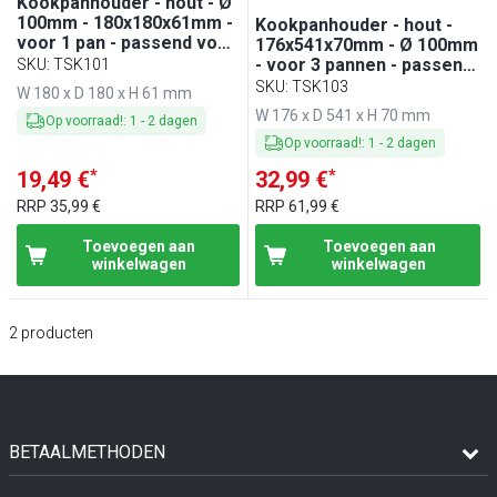
Kookpanhouder - hout - Ø
100mm - 180x180x61mm -
Kookpanhouder - hout -
voor 1 pan - passend voor
176x541x70mm - Ø 100mm
SMTK100O
- voor 3 pannen - passend
SKU
:
TSK101
voor SMTK100O
SKU
:
TSK103
W 180 x D 180 x H 61 mm
W 176 x D 541 x H 70 mm
Op voorraad!
:
1
-
2
dagen
Op voorraad!
:
1
-
2
dagen
*
*
19,49 €
32,99 €
RRP
35,99 €
RRP
61,99 €
Toevoegen aan
Toevoegen aan
winkelwagen
winkelwagen
2
producten
BETAALMETHODEN