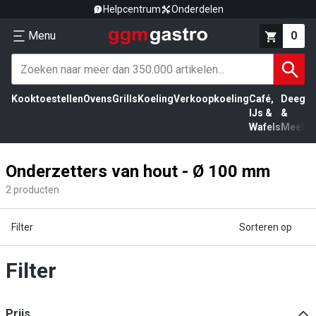
Helpcentrum
Onderdelen
Menu
0
Kooktoestellen
Ovens
Grills
Koeling
Verkoopkoeling
Café,
Deeg
Vl
IJs &
&
Wafels
Meel
Onderzetters van hout - Ø 100 mm
2
producten
Filter
Sorteren op
Filter
Prijs