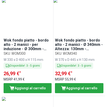
Min
Max
Wok fondo piatto - bordo
Wok fondo piatto - bordo
alto - 2 manici - per
alto - 2 manici - Ø 340mm -
induzione - Ø 300mm -
Altezza: 130mm -
330x400mm - Altezza:
Antiaderente - con
SKU
:
WOM300
SKU
:
WOM340
115mm - Antiaderente -
coperchio in vetro - per
W 330 x D 400 x H 115 mm
W 370 x D 445 x H 130 mm
con coperchio in vetro -
induzione - Nero
Nero
Disponibile!
:
3
-
5
giorni
Disponibile!
:
3
-
5
giorni
*
*
26,99 €
32,99 €
MSRP
41,99 €
MSRP
55,99 €
Aggiungi al carrello
Aggiungi al carrello