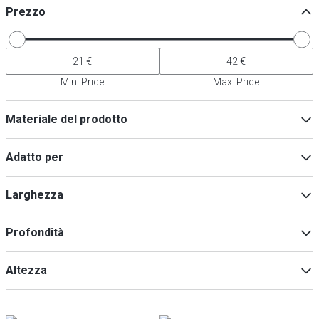
Prezzo
Min. Price
Max. Price
Materiale del prodotto
Alluminio
(
2
)
Adatto per
Acciaio
(
1
)
Lavastoviglie
(
1
)
Larghezza
Induzione
(
1
)
Profondità
Min
Max
Altezza
Min
Max