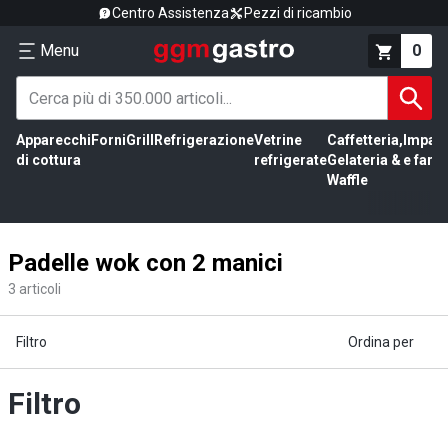
Centro Assistenza
Pezzi di ricambio
Menu
0
Apparecchi
Forni
Grill
Refrigerazione
Vetrine
Caffetteria,
Impas
di cottura
refrigerate
Gelateria &
e farin
Waffle
Padelle wok con 2 manici
3
articoli
Filtro
Ordina per
Filtro