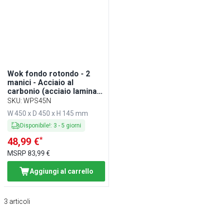
Wok fondo rotondo - 2
manici - Acciaio al
carbonio (acciaio laminato
a freddo) - per induzione -
SKU
:
WPS45N
Ø 450mm - Altezza:
W 450 x D 450 x H 145 mm
145mm - compatibile con
IDS3N, IDS8N e IDS9
Disponibile!
:
3
-
5
giorni
*
48,99 €
MSRP
83,99 €
Aggiungi al carrello
3
articoli