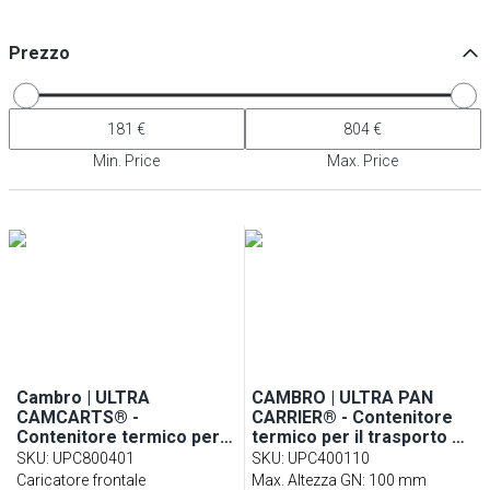
Prezzo
Min. Price
Max. Price
Cambro | ULTRA
CAMBRO | ULTRA PAN
CAMCARTS® -
CARRIER® - Contenitore
Contenitore termico per il
termico per il trasporto di
trasporto di alimenti per
alimenti 57 litri - per 4x
SKU
:
UPC800401
SKU
:
UPC400110
8x contenitori GN 1/1 - Blu
contenitori GN 1/1 - Nero
Caricatore frontale
Max. Altezza GN: 100 mm