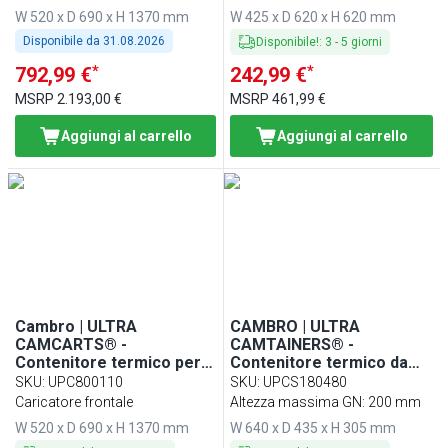
ardesia
W 520 x D 690 x H 1370 mm
W 425 x D 620 x H 620 mm
Disponibile da
31.08.2026
Disponibile!
:
3
-
5
giorni
*
*
792,99 €
242,99 €
MSRP
2.193,00 €
MSRP
461,99 €
Aggiungi al carrello
Aggiungi al carrello
Cambro | ULTRA
CAMBRO | ULTRA
CAMCARTS® -
CAMTAINERS® -
Contenitore termico per il
Contenitore termico da
trasporto di alimenti per
23,2 litri - per 1x GN 1/1 -
SKU
:
UPC800110
SKU
:
UPCS180480
8x contenitori GN 1/1 - Blu
Grigio maculato
Caricatore frontale
Altezza massima GN: 200 mm
ardesia
W 520 x D 690 x H 1370 mm
W 640 x D 435 x H 305 mm