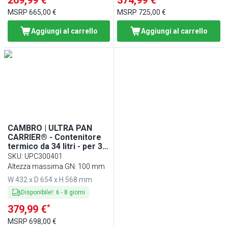
269,99 €
374,99 €
MSRP
665,00 €
MSRP
725,00 €
Aggiungi al carrello
Aggiungi al carrello
CAMBRO | ULTRA PAN
CARRIER® - Contenitore
termico da 34 litri - per 3x
contenitori GN 1/1 - Blu
SKU
:
UPC300401
ardesia
Altezza massima GN: 100 mm
W 432 x D 654 x H 568 mm
Disponibile!
:
6
-
8
giorni
*
379,99 €
MSRP
698,00 €