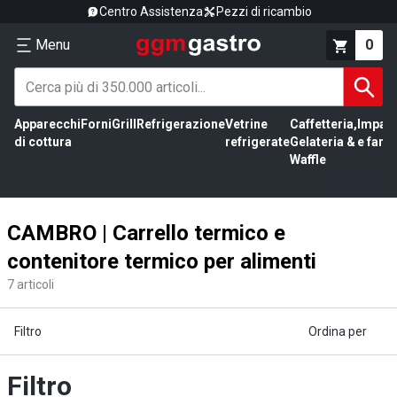
Centro Assistenza
Pezzi di ricambio
Menu
0
Apparecchi
Forni
Grill
Refrigerazione
Vetrine
Caffetteria,
Impas
di cottura
refrigerate
Gelateria &
e farin
Waffle
CAMBRO | Carrello termico e
contenitore termico per alimenti
7
articoli
Filtro
Ordina per
Filtro