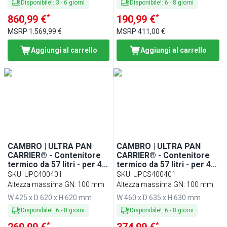
Disponibile!
:
3
-
6
giorni
Disponibile!
:
6
-
8
giorni
*
*
860,99 €
190,99 €
MSRP
1.569,99 €
MSRP
411,00 €
Aggiungi al carrello
Aggiungi al carrello
CAMBRO | ULTRA PAN
CAMBRO | ULTRA PAN
CARRIER® - Contenitore
CARRIER® - Contenitore
termico da 57 litri - per 4x
termico da 57 litri - per 4x
contenitori GN 1/1 - Blu
contenitori GN 1/1 - Blu
SKU
:
UPC400401
SKU
:
UPCS400401
ardesia
ardesia
Altezza massima GN: 100 mm
Altezza massima GN: 100 mm
W 425 x D 620 x H 620 mm
W 460 x D 635 x H 630 mm
Disponibile!
:
6
-
8
giorni
Disponibile!
:
6
-
8
giorni
*
*