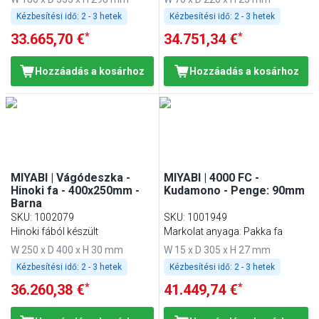
Kézbesítési idő:
2 - 3 hetek
Kézbesítési idő:
2 - 3 hetek
*
*
33.665,70 €
34.751,34 €
Hozzáadás a kosárhoz
Hozzáadás a kosárhoz
MIYABI | Vágódeszka -
MIYABI | 4000 FC -
Hinoki fa - 400x250mm -
Kudamono - Penge: 90mm
Barna
SKU
:
1002079
SKU
:
1001949
Hinoki fából készült
Markolat anyaga: Pakka fa
W 250 x D 400 x H 30 mm
W 15 x D 305 x H 27 mm
Kézbesítési idő:
2 - 3 hetek
Kézbesítési idő:
2 - 3 hetek
*
*
36.260,38 €
41.449,74 €