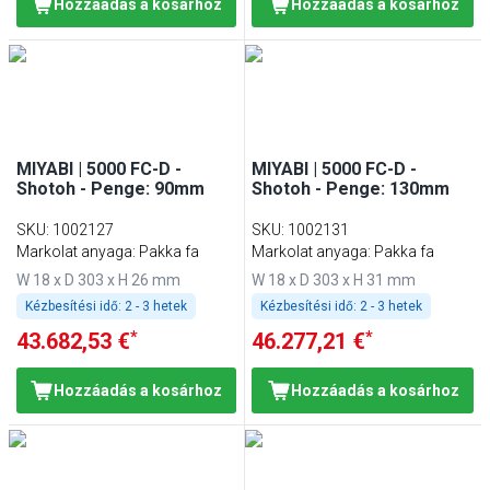
Hozzáadás a kosárhoz
Hozzáadás a kosárhoz
MIYABI | 5000 FC-D -
MIYABI | 5000 FC-D -
Shotoh - Penge: 90mm
Shotoh - Penge: 130mm
SKU
:
1002127
SKU
:
1002131
Markolat anyaga: Pakka fa
Markolat anyaga: Pakka fa
W 18 x D 303 x H 26 mm
W 18 x D 303 x H 31 mm
Kézbesítési idő:
2 - 3 hetek
Kézbesítési idő:
2 - 3 hetek
*
*
43.682,53 €
46.277,21 €
Hozzáadás a kosárhoz
Hozzáadás a kosárhoz