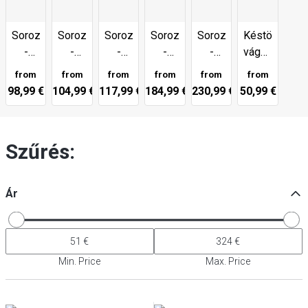
Sorozat
Sorozat
Sorozat
Sorozat
Sorozat
Késtömbök,
-
-
-
-
-
vágódeszká
4000
5000
6000
5000
5000
és
from
from
from
from
from
from
FC
FC-D
MCT
MCD
MCD
még
98,99 €
104,99 €
117,99 €
184,99 €
230,99 €
50,99 €
67
sok
más
Szűrés:
Ár
Min. Price
Max. Price