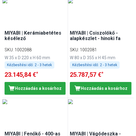
MIYABI | Kerámiabetétes
MIYABI | Csiszolókő -
késélező
alapkészlet - hinoki fa
SKU
:
1002088
SKU
:
1002081
W 35 x D 220 x H 60 mm
W 80 x D 355 x H 45 mm
Kézbesítési idő:
2 - 3 hetek
Kézbesítési idő:
2 - 3 hetek
*
*
23.145,84 €
25.787,57 €
Hozzáadás a kosárhoz
Hozzáadás a kosárhoz
MIYABI | Fenőkő - 400-as
MIYABI | Vágódeszka -