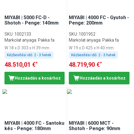
MIYABI | 5000 FC-D -
MIYABI | 4000 FC - Gyutoh -
Shotoh - Penge: 140mm
Penge: 200mm
SKU
:
1002133
SKU
:
1001952
Markolat anyaga: Pakka fa
Markolat anyaga: Pakka fa
W 18 x D 303 x H 39 mm
W 19 x D 425 x H 40 mm
Kézbesítési idő:
2 - 3 hetek
Kézbesítési idő:
2 - 3 hetek
*
*
48.510,01 €
48.719,90 €
Hozzáadás a kosárhoz
Hozzáadás a kosárhoz
MIYABI | 4000 FC - Santoku
MIYABI | 6000 MCT -
kés - Penge: 180mm
Shotoh - Penge: 90mm