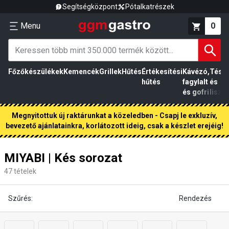
Segítségközpont
Pótalkatrészek
Menu
0
Főzőkészülékek
Kemencék
Grillek
Hűtés
Értékesítési
Kávézó,
Tész
hűtés
fagylalt
és
és gofri
liszt
Megnyitottuk új raktárunkat a közeledben - Csapj le exkluzív,
bevezető ajánlatainkra, korlátozott ideig, csak a készlet erejéig!
MIYABI | Kés sorozat
47
tételek
Szűrés:
Rendezés