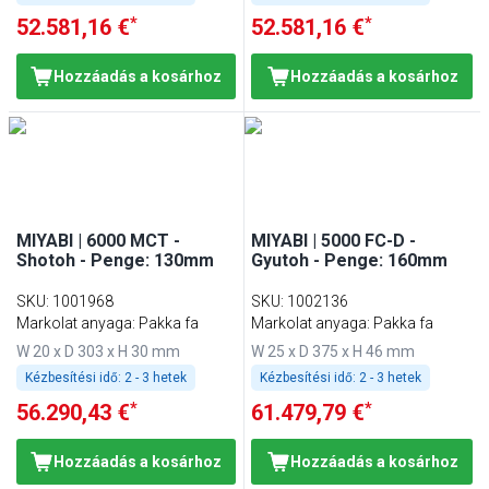
*
*
52.581,16 €
52.581,16 €
Hozzáadás a kosárhoz
Hozzáadás a kosárhoz
MIYABI | 6000 MCT -
MIYABI | 5000 FC-D -
Shotoh - Penge: 130mm
Gyutoh - Penge: 160mm
SKU
:
1001968
SKU
:
1002136
Markolat anyaga: Pakka fa
Markolat anyaga: Pakka fa
W 20 x D 303 x H 30 mm
W 25 x D 375 x H 46 mm
Kézbesítési idő:
2 - 3 hetek
Kézbesítési idő:
2 - 3 hetek
*
*
56.290,43 €
61.479,79 €
Hozzáadás a kosárhoz
Hozzáadás a kosárhoz