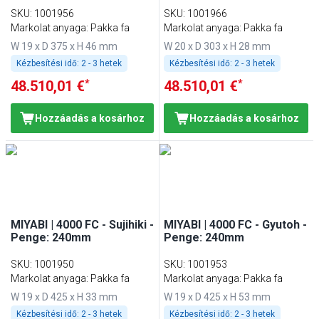
SKU
:
1001956
SKU
:
1001966
Markolat anyaga: Pakka fa
Markolat anyaga: Pakka fa
W 19 x D 375 x H 46 mm
W 20 x D 303 x H 28 mm
Kézbesítési idő:
2 - 3 hetek
Kézbesítési idő:
2 - 3 hetek
*
*
48.510,01 €
48.510,01 €
Hozzáadás a kosárhoz
Hozzáadás a kosárhoz
MIYABI | 4000 FC - Sujihiki -
MIYABI | 4000 FC - Gyutoh -
Penge: 240mm
Penge: 240mm
SKU
:
1001950
SKU
:
1001953
Markolat anyaga: Pakka fa
Markolat anyaga: Pakka fa
W 19 x D 425 x H 33 mm
W 19 x D 425 x H 53 mm
Kézbesítési idő:
2 - 3 hetek
Kézbesítési idő:
2 - 3 hetek