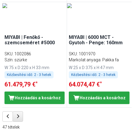
MIYABI | Fenőkő -
MIYABI | 6000 MCT -
szemcseméret #5000
Gyutoh - Penge: 160mm
SKU
:
1002086
SKU
:
1001970
Szín: szürke
Markolat anyaga: Pakka fa
W 75 x D 220 x H 33 mm
W 25 x D 375 x H 47 mm
Kézbesítési idő:
2 - 3 hetek
Kézbesítési idő:
2 - 3 hetek
*
*
61.479,79 €
64.074,47 €
Hozzáadás a kosárhoz
Hozzáadás a kosárhoz
47
tételek