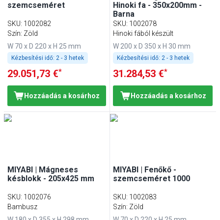
szemcseméret
Hinoki fa - 350x200mm -
Barna
SKU
:
1002082
SKU
:
1002078
Szín: Zöld
Hinoki fából készült
W 70 x D 220 x H 25 mm
W 200 x D 350 x H 30 mm
Kézbesítési idő:
2 - 3 hetek
Kézbesítési idő:
2 - 3 hetek
*
*
29.051,73 €
31.284,53 €
Hozzáadás a kosárhoz
Hozzáadás a kosárhoz
MIYABI | Mágneses
MIYABI | Fenőkő -
késblokk - 205x425 mm
szemcseméret 1000
SKU
:
1002076
SKU
:
1002083
Bambusz
Szín: Zöld
W 180 x D 355 x H 298 mm
W 70 x D 220 x H 25 mm