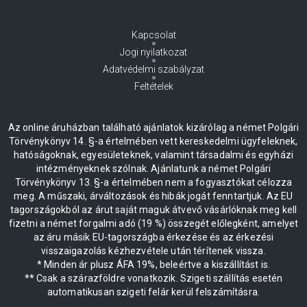
Kapcsolat
Jogi nyilatkozat
Adatvédelmi szabályzat
Feltételek
Az online áruházban található ajánlatok kizárólag a német Polgári
Törvénykönyv 14. §-a értelmében vett kereskedelmi ügyfeleknek,
hatóságoknak, egyesületeknek, valamint társadalmi és egyházi
intézményeknek szólnak. Ajánlatunk a német Polgári
Törvénykönyv 13. §-a értelmében nem a fogyasztókat célozza
meg. A műszaki, árváltozások és hibák jogát fenntartjuk. Az EU
tagországokból az árut saját maguk átvevő vásárlóknak meg kell
fizetni a német forgalmi adó (19 %) összegét előlegként, amelyet
az áru másik EU-tagországba érkezése és az érkezési
visszaigazolás kézhezvétele után térítenek vissza.
* Minden ár plusz ÁFA 19%, beleértve a kiszállítást is.
** Csak a szárazföldre vonatkozik. Szigeti szállítás esetén
automatikusan szigeti felár kerül felszámításra.