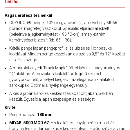
Leírás
Vágás erőfeszítés nélkül
CRYODOR® penge - 132 réteg acélból áll, amelyet egy MC66
poracél magréteg vesz körül. Speciális eljárással edzett
(beleértve a jégkeményítést -196 °C-on), amely extrém
keménységet biztosít (kb. 66 HRC).
Kétélű penge japán pengeprofillal és ultraéles Honbazuke
kioldóval. Minden penge kézzel van csiszolva 9,5° és 12° közötti
ultraéles szögre.
A markolat egyedi "Black Maple" fából készült, hagyományos
"D" alakban. A mozaikos kialakítású logótű szemet
gyönyörködtető, amelyet kiegészít az elegánsan kialakított
zárókupak. Optimális nyél-penge egyensúly
A kés a japán kard- és késkészítés központjában, Sekiben
készült. Egyesíti a japán szépséget és élességet
Kivitel
Penge hossza:
180 mm
MIYABI 5000 MCD 67:
Ezek a kések lenyűgözően mutatják,
hogy mi teszi a damaszkuszi késeket olyan lenyűgözővé: a virág