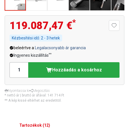
*
119.087,47 €
Kézbesítési idő:
2 - 3 hetek
beleértve a
Legalacsonyabb ár garancia
**
Ingyenes kiszállítás
Hozzáadás a kosárhoz
Nyomtassa ki
Megosztás
* nettó ár | bruttó ár áfával:
141 714 Ft
** A kép kissé eltérhet az eredetitől.
Tartozékok
(
12
)