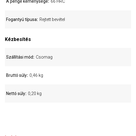
A penge keménysége
66 HRC
Fogantyú típusa
Rejtett bevétel
Kézbesítés
Szállítási mód
Csomag
Bruttó súly
0,46 kg
Nettó súly
0,20 kg