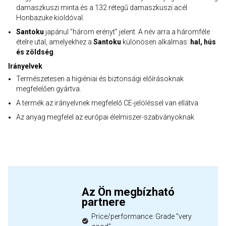
damaszkuszi minta és a 132 rétegű damaszkuszi acél
Honbazuke kioldóval.
Santoku
japánul "három erényt" jelent. A név arra a háromféle
ételre utal, amelyekhez a
Santoku
különösen alkalmas:
hal, hús
és zöldség
.
Irányelvek
Természetesen a higiéniai és biztonsági előírásoknak
megfelelően gyártva.
A termék az irányelvnek megfelelő CE-jelöléssel van ellátva
Az anyag megfelel az európai élelmiszer-szabványoknak
Az Ön megbízható
partnere
Price/performance: Grade "very