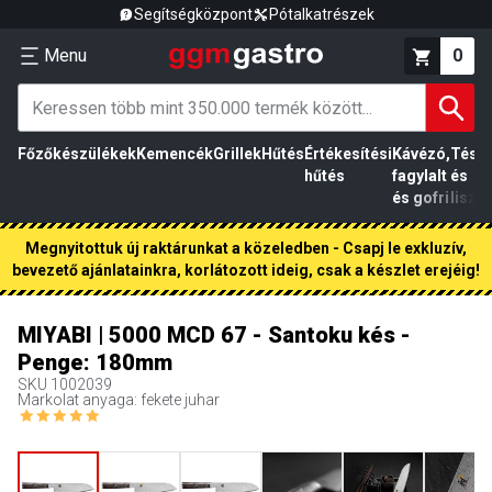
Segítségközpont
Pótalkatrészek
Menu
0
Főzőkészülékek
Kemencék
Grillek
Hűtés
Értékesítési
Kávézó,
Tész
hűtés
fagylalt
és
és gofri
liszt
Megnyitottuk új raktárunkat a közeledben - Csapj le exkluzív,
bevezető ajánlatainkra, korlátozott ideig, csak a készlet erejéig!
MIYABI | 5000 MCD 67 - Santoku kés -
Penge: 180mm
SKU
1002039
Markolat anyaga: fekete juhar