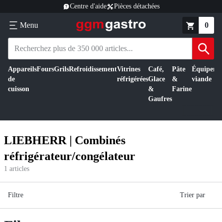
Centre d'aide
Pièces détachées
Menu
0
Appareils
Fours
Grils
Refroidissement
Vitrines
Café,
Pâte
Équipeme
de
réfrigérées
Glace
&
viande
cuisson
&
Farine
Gaufres
LIEBHERR | Combinés
réfrigérateur/congélateur
1
articles
Filtre
Trier par