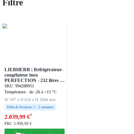
Filtre
LIEBHERR | Réfrigérateur-
congélateur inox
PERFECTION - 232 litres -
avec 1 porte vitrée et 1 porte
SKU
:
994288951
pleine
Température : de -26 à +15 °C
W 597 x D 654 x H 2044 mm
Délai de livraison:
1 - 2 semaines
*
2.039,99 €
PRC
3.999,99 €