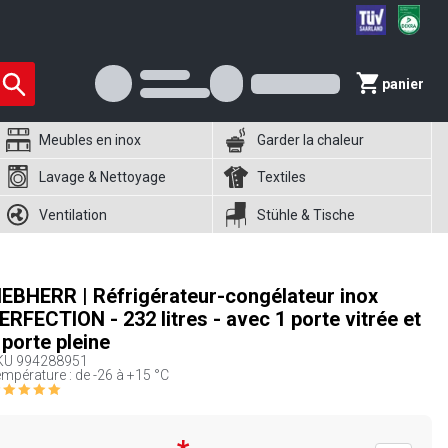
panier
Meubles en inox
Garder la chaleur
Lavage & Nettoyage
Textiles
Ventilation
Stühle & Tische
IEBHERR | Réfrigérateur-congélateur inox
ERFECTION - 232 litres - avec 1 porte vitrée et
 porte pleine
KU
994288951
mpérature : de -26 à +15 °C