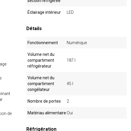
section réfrigérée
Éclairage intérieur
LED
Détails
Fonctionnement
Numérique
Volume net du
compartiment
187 l
yage
réfrigérateur
Volume net du
e
compartiment
45 l
congélateur
minant
ar
Nombre de portes
2
Matériau alimentaire
Oui
tion de
Réfrigération