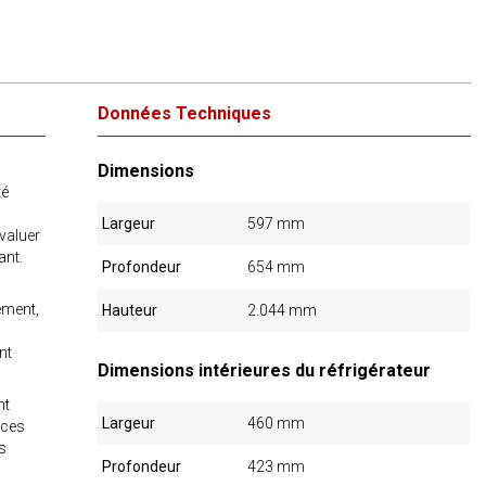
Données Techniques
Dimensions
té
Largeur
597 mm
valuer
ant.
Profondeur
654 mm
gement,
Hauteur
2.044 mm
nt
Dimensions intérieures du réfrigérateur
nt
Largeur
460 mm
èces
os
Profondeur
423 mm