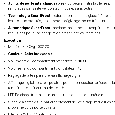
Joints de porte interchangeables
- qui peuvent être facilement
remplacés sans intervention technique et sans outils
Technologie SmartFrost
- réduit la formation de glace à l'intérieur
les produits stockés, ce qui rend le dégivrage moins fréquent
Automatique SuperFrost
- abaisse rapidement la température au 
le plus bas pour une congélation préservant les vitamines.
Exécution
Modèle : FCFCvg 4032-20
Couleur : Acier inoxydable
Volume net du compartiment réfrigérateur :
187 l
Volume net du compartiment congélateur :
45 l
Réglage de la température via affichage digital
Affichage digital de la température pour une indication précise de la
température intérieure au degré près
LED Éclairage frontal pour un éclairage optimal de l'intérieur
Signal d'alarme visuel par clignotement de l'éclairage intérieur en c
problème ou de porte ouverte
Interface WiFi/LAN rétrofitable