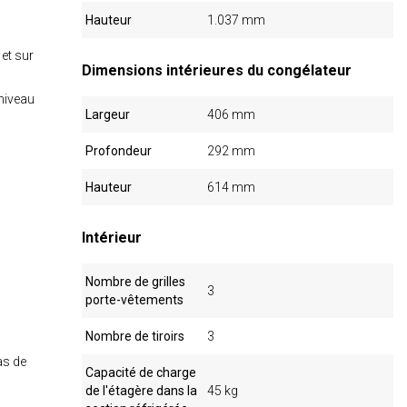
Hauteur
1.037 mm
 et sur
Dimensions intérieures du congélateur
niveau
Largeur
406 mm
Profondeur
292 mm
Hauteur
614 mm
Intérieur
Nombre de grilles
3
porte-vêtements
Nombre de tiroirs
3
as de
Capacité de charge
de l'étagère dans la
45 kg