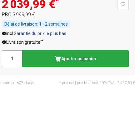
*
2 039,99 €
PRC
3 999,99 €
Délai de livraison:
1 - 2 semaines
incl.
Garantie du prix le plus bas
**
Livraison gratuite
Ajouter au panier
Imprimer
Partager
* prix net | prix brut incl. 19% TVA :
2 427,59 €