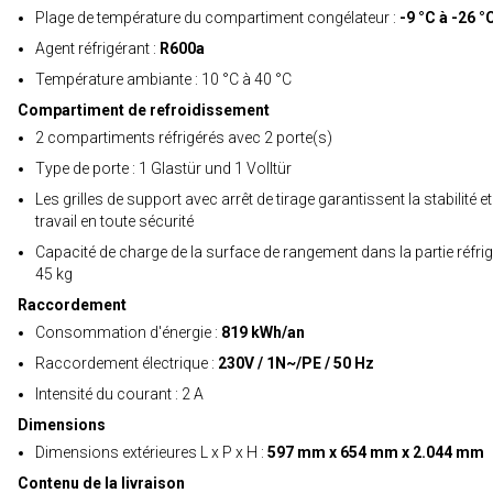
Plage de température du compartiment congélateur :
-9 °C à -26 °
Agent réfrigérant :
R600a
Température ambiante : 10 °C à 40 °C
Compartiment de refroidissement
2 compartiments réfrigérés avec 2 porte(s)
Type de porte : 1 Glastür und 1 Volltür
Les grilles de support avec arrêt de tirage garantissent la stabilité e
travail en toute sécurité
Capacité de charge de la surface de rangement dans la partie réfrig
45 kg
Raccordement
Consommation d'énergie :
819 kWh/an
Raccordement électrique :
230V / 1N~/PE / 50 Hz
Intensité du courant : 2 A
Dimensions
Dimensions extérieures L x P x H :
597 mm x 654 mm x 2.044 mm
Contenu de la livraison