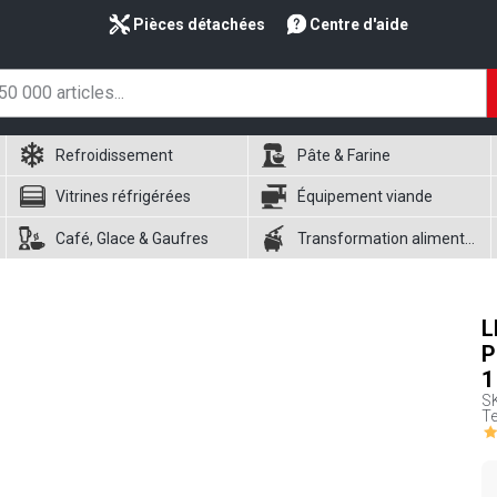
Pièces détachées
Centre d'aide
Refroidissement
Pâte & Farine
Vitrines réfrigérées
Équipement viande
Café, Glace & Gaufres
Transformation alimentaire
L
P
1
S
Te