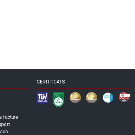
CERTIFICATS
 facture
sport
ison