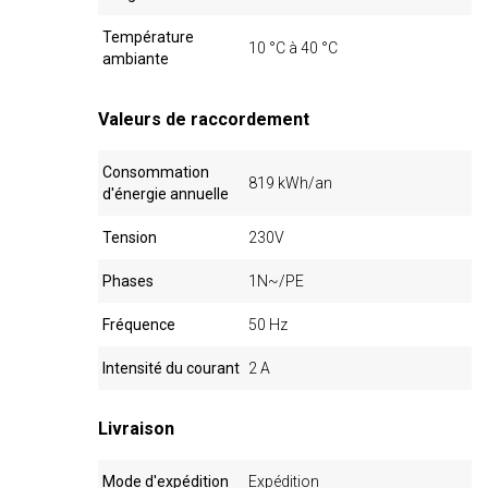
Température
10 °C à 40 °C
ambiante
Valeurs de raccordement
Consommation
819 kWh/an
d'énergie annuelle
Tension
230V
Phases
1N~/PE
Fréquence
50 Hz
Intensité du courant
2 A
Livraison
Mode d'expédition
Expédition