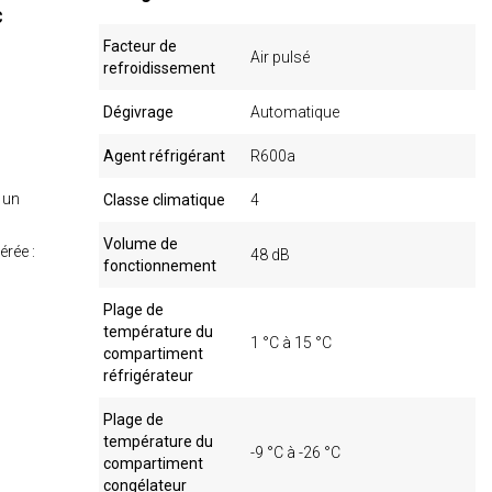
C
Facteur de
Air pulsé
refroidissement
Dégivrage
Automatique
Agent réfrigérant
R600a
t un
Classe climatique
4
Volume de
érée :
48 dB
fonctionnement
Plage de
température du
1 °C à 15 °C
compartiment
réfrigérateur
Plage de
température du
-9 °C à -26 °C
compartiment
congélateur