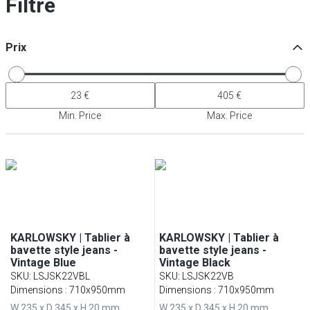
Filtre
Prix
Min. Price
Max. Price
KARLOWSKY | Tablier à
KARLOWSKY | Tablier à
bavette style jeans -
bavette style jeans -
Vintage Blue
Vintage Black
SKU
:
LSJSK22VBL
SKU
:
LSJSK22VB
Dimensions : 710x950mm
Dimensions : 710x950mm
W 235 x D 345 x H 20 mm
W 235 x D 345 x H 20 mm