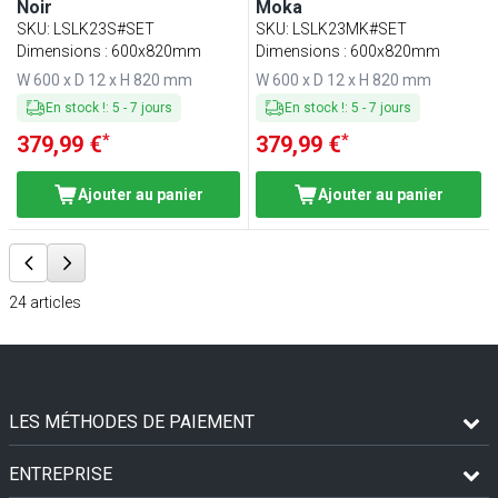
Noir
Moka
SKU
:
LSLK23S#SET
SKU
:
LSLK23MK#SET
Dimensions : 600x820mm
Dimensions : 600x820mm
W 600 x D 12 x H 820 mm
W 600 x D 12 x H 820 mm
En stock !
:
5
-
7
jours
En stock !
:
5
-
7
jours
*
*
379,99 €
379,99 €
Ajouter au panier
Ajouter au panier
24
articles
LES MÉTHODES DE PAIEMENT
ENTREPRISE