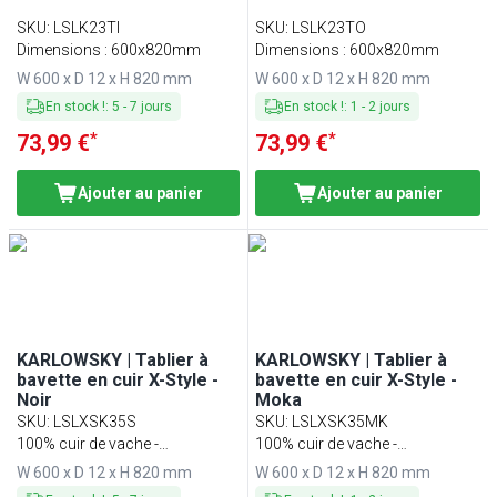
SKU
:
LSLK23TI
SKU
:
LSLK23TO
Dimensions : 600x820mm
Dimensions : 600x820mm
W 600 x D 12 x H 820 mm
W 600 x D 12 x H 820 mm
En stock !
:
5
-
7
jours
En stock !
:
1
-
2
jours
*
*
73,99 €
73,99 €
Ajouter au panier
Ajouter au panier
KARLOWSKY | Tablier à
KARLOWSKY | Tablier à
bavette en cuir X-Style -
bavette en cuir X-Style -
Noir
Moka
SKU
:
LSLXSK35S
SKU
:
LSLXSK35MK
100% cuir de vache -
100% cuir de vache -
Dimensions : 60 x 82 cm
Dimensions : 60 x 82 cm
W 600 x D 12 x H 820 mm
W 600 x D 12 x H 820 mm