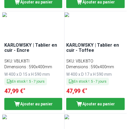
Ajouter au panier
Ajouter au panier
KARLOWSKY | Tablier en
KARLOWSKY | Tablier en
cuir - Encre
cuir - Toffee
SKU
:
VBLK8TI
SKU
:
VBLK8TO
Dimensions : 590x400mm
Dimensions : 590x400mm
W 400 x D 15 x H 590 mm
W 400 x D 17 x H 590 mm
En stock !
:
5
-
7
jours
En stock !
:
5
-
7
jours
*
*
47,99 €
47,99 €
Ajouter au panier
Ajouter au panier