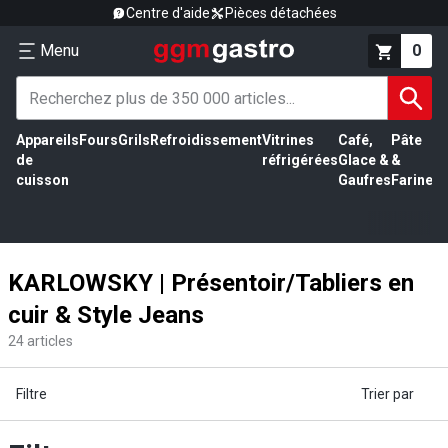
Centre d'aide
Pièces détachées
Menu
0
Appareils
Fours
Grils
Refroidissement
Vitrines
Café,
Pâte
É
de
réfrigérées
Glace &
&
vi
cuisson
Gaufres
Farine
KARLOWSKY | Présentoir/Tabliers en
cuir & Style Jeans
24
articles
Filtre
Trier par