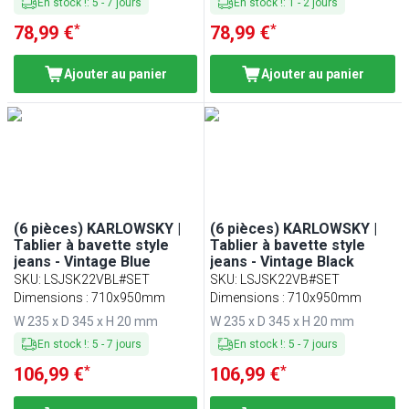
En stock !
:
5
-
7
jours
En stock !
:
1
-
2
jours
*
*
78,99 €
78,99 €
Ajouter au panier
Ajouter au panier
(6 pièces) KARLOWSKY |
(6 pièces) KARLOWSKY |
Tablier à bavette style
Tablier à bavette style
jeans - Vintage Blue
jeans - Vintage Black
SKU
:
LSJSK22VBL#SET
SKU
:
LSJSK22VB#SET
Dimensions : 710x950mm
Dimensions : 710x950mm
W 235 x D 345 x H 20 mm
W 235 x D 345 x H 20 mm
En stock !
:
5
-
7
jours
En stock !
:
5
-
7
jours
*
*
106,99 €
106,99 €