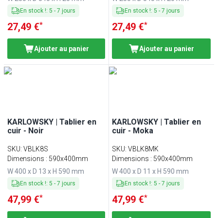
En stock !
:
5
-
7
jours
En stock !
:
5
-
7
jours
*
*
27,49 €
27,49 €
Ajouter au panier
Ajouter au panier
KARLOWSKY | Tablier en
KARLOWSKY | Tablier en
cuir - Noir
cuir - Moka
SKU
:
VBLK8S
SKU
:
VBLK8MK
Dimensions : 590x400mm
Dimensions : 590x400mm
W 400 x D 13 x H 590 mm
W 400 x D 11 x H 590 mm
En stock !
:
5
-
7
jours
En stock !
:
5
-
7
jours
*
*
47,99 €
47,99 €