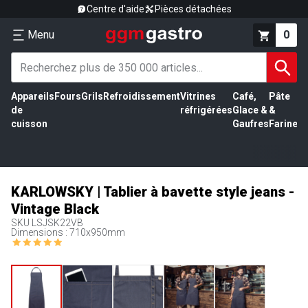
Centre d'aide
Pièces détachées
Menu
0
Appareils
Fours
Grils
Refroidissement
Vitrines
Café,
Pâte
É
de
réfrigérées
Glace &
&
vi
cuisson
Gaufres
Farine
KARLOWSKY | Tablier à bavette style jeans -
Vintage Black
SKU
LSJSK22VB
Dimensions : 710x950mm