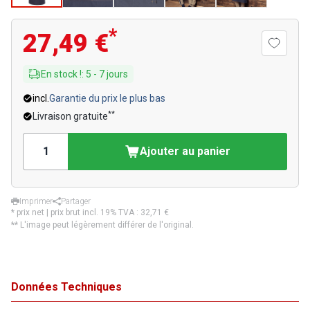
*
27,49 €
En stock !
:
5
-
7
jours
incl.
Garantie du prix le plus bas
**
Livraison gratuite
Ajouter au panier
Imprimer
Partager
* prix net | prix brut incl. 19% TVA :
32,71 €
** L'image peut légèrement différer de l'original.
Données Techniques