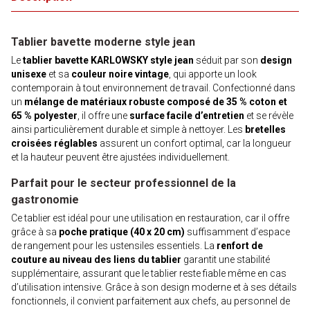
Tablier bavette moderne style jean
Le
tablier bavette KARLOWSKY style jean
séduit par son
design
unisexe
et sa
couleur noire vintage
, qui apporte un look
contemporain à tout environnement de travail. Confectionné dans
un
mélange de matériaux robuste composé de 35 % coton et
65 % polyester
, il offre une
surface facile d’entretien
et se révèle
ainsi particulièrement durable et simple à nettoyer. Les
bretelles
croisées réglables
assurent un confort optimal, car la longueur
et la hauteur peuvent être ajustées individuellement.
Parfait pour le secteur professionnel de la
gastronomie
Ce tablier est idéal pour une utilisation en restauration, car il offre
grâce à sa
poche pratique (40 x 20 cm)
suffisamment d’espace
de rangement pour les ustensiles essentiels. La
renfort de
couture au niveau des liens du tablier
garantit une stabilité
supplémentaire, assurant que le tablier reste fiable même en cas
d’utilisation intensive. Grâce à son design moderne et à ses détails
fonctionnels, il convient parfaitement aux chefs, au personnel de