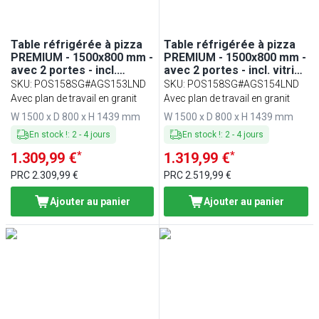
Table réfrigérée à pizza
Table réfrigérée à pizza
PREMIUM - 1500x800 mm -
PREMIUM - 1500x800 mm -
avec 2 portes - incl.
avec 2 portes - incl. vitrine
vitrine réfrigérée LED - 7x
réfrigérée LED - 5x GN 1/3
SKU
:
POS158SG#AGS153LND
SKU
:
POS158SG#AGS154LND
GN 1/4
+ 1x GN 1/2
Avec plan de travail en granit
Avec plan de travail en granit
W 1500 x D 800 x H 1439 mm
W 1500 x D 800 x H 1439 mm
En stock !
:
2
-
4
jours
En stock !
:
2
-
4
jours
*
*
1.309,99 €
1.319,99 €
PRC
2.309,99 €
PRC
2.519,99 €
Ajouter au panier
Ajouter au panier