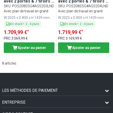
avec 2 portes & 7 tiroirs -
avec 2 portes & 7 tiroirs -
incl. vitrine réfrigérée
incl. vitrine réfrigérée LED
SKU
:
POS208SSG#AGS203LND
SKU
:
POS208SSG#AGS204LND
LED - 10x GN 1/4
- 9x GN 1/3
Avec plan de travail en granit
Avec plan de travail en granit
W 2025 x D 800 x H 1439 mm
W 2025 x D 800 x H 1439 mm
En stock !
:
2
-
4
jours
En stock !
:
2
-
4
jours
*
*
1.709,99 €
1.719,99 €
PRC
3.069,99 €
PRC
3.169,99 €
Ajouter au panier
Ajouter au panier
8
articles
LES MÉTHODES DE PAIEMENT
ENTREPRISE