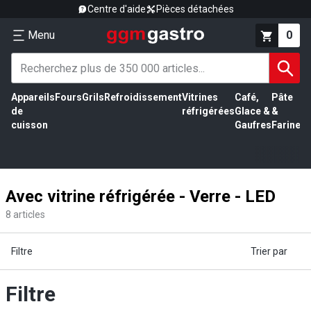
Centre d'aide
Pièces détachées
Menu
0
Appareils
Fours
Grils
Refroidissement
Vitrines
Café,
Pâte
É
de
réfrigérées
Glace &
&
vi
cuisson
Gaufres
Farine
Avec vitrine réfrigérée - Verre - LED
8
articles
Filtre
Trier par
Filtre