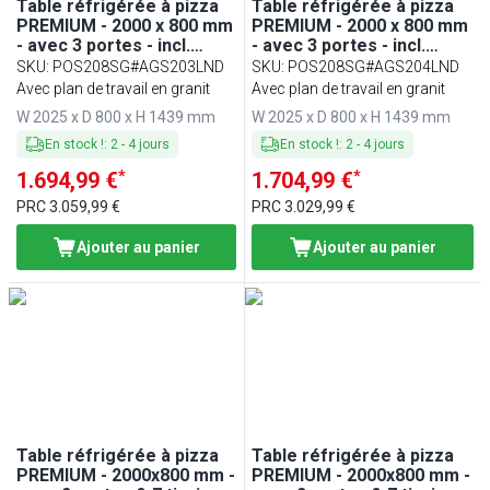
Table réfrigérée à pizza
Table réfrigérée à pizza
PREMIUM - 2000 x 800 mm
PREMIUM - 2000 x 800 mm
- avec 3 portes - incl.
- avec 3 portes - incl.
vitrine réfrigérée LED - 10
vitrine réfrigérée LED - 9
SKU
:
POS208SG#AGS203LND
SKU
:
POS208SG#AGS204LND
x GN 1/4
x GN 1/3
Avec plan de travail en granit
Avec plan de travail en granit
W 2025 x D 800 x H 1439 mm
W 2025 x D 800 x H 1439 mm
En stock !
:
2
-
4
jours
En stock !
:
2
-
4
jours
*
*
1.694,99 €
1.704,99 €
PRC
3.059,99 €
PRC
3.029,99 €
Ajouter au panier
Ajouter au panier
Table réfrigérée à pizza
Table réfrigérée à pizza
PREMIUM - 2000x800 mm -
PREMIUM - 2000x800 mm -