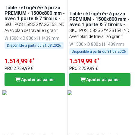
Table réfrigérée à pizza
PREMIUM - 1500x800 mm -
Table réfrigérée à pizza
avec 1 porte & 7 tiroirs -
PREMIUM - 1500x800 mm -
incl. vitrine réfrigérée
avec 1 porte & 7 tiroirs -
SKU
:
POS158SSG#AGS153LND
LED - 7x GN 1/4
incl. vitrine réfrigérée LED
Avec plan de travail en granit
SKU
:
POS158SSG#AGS154LND
- 5x GN 1/3 + 1x GN 1/2
Avec plan de travail en granit
W 1500 x D 800 x H 1439 mm
W 1500 x D 800 x H 1439 mm
Disponible à partir du
31.08.2026
Disponible à partir du
31.08.2026
*
*
1.514,99 €
1.519,99 €
PRC
2.739,99 €
PRC
2.759,99 €
Ajouter au panier
Ajouter au panier