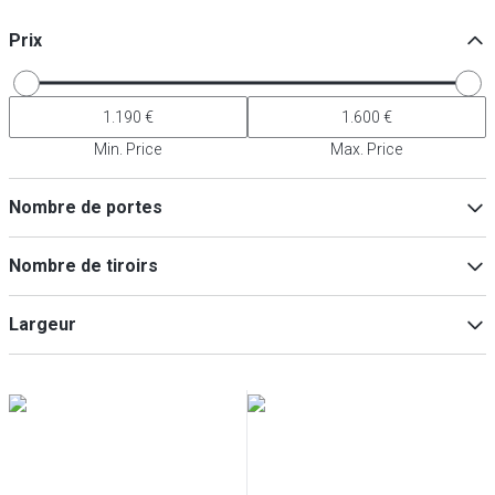
Prix
Min. Price
Max. Price
Nombre de portes
2
(
4
)
Nombre de tiroirs
1
(
2
)
3
(
2
)
7
(
4
)
Largeur
Min
Max