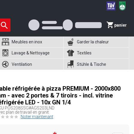
panier
Meubles en inox
Garder la chaleur
Lavage & Nettoyage
Textiles
Ventilation
Stühle & Tische
able réfrigérée à pizza PREMIUM - 2000x800
m - avec 2 portes & 7 tiroirs - incl. vitrine
éfrigérée LED - 10x GN 1/4
KU
POS208SSG#AGS203LND
ec plan de travail en granit
Noter maintenant