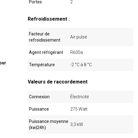
Portes
2
Refroidissement :
Facteur de
Air pulsé
refroidissement
Agent réfrigérant
R600a
pour
Température
-2 °C à 8 °C
Valeurs de raccordement
Connexion
Électricité
Puissance
275 Watt
Puissance moyenne
3,3 kW
(kw|24h)