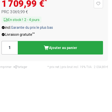
*
1 709,99 €
PRC
3 069,99 €
En stock !
:
2
-
4
jours
incl.
Garantie du prix le plus bas
**
Livraison gratuite
Ajouter au panier
Imprimer
Partager
* prix net | prix brut incl. 19% TVA :
2 034,89 €