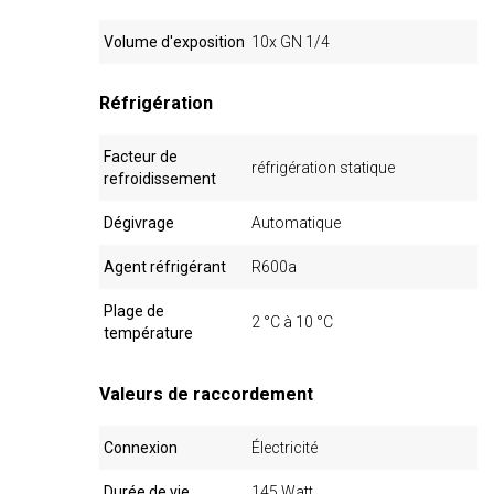
Volume d'exposition
10x GN 1/4
Réfrigération
Facteur de
réfrigération statique
refroidissement
Dégivrage
Automatique
Agent réfrigérant
R600a
Plage de
2 °C à 10 °C
température
Valeurs de raccordement
Connexion
Électricité
Durée de vie
145 Watt