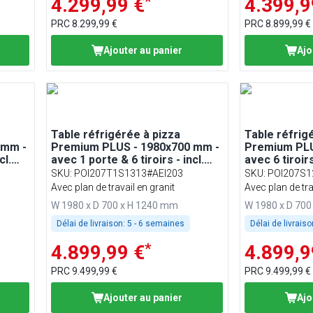
*
4.299,99 €
4.399,9
PRC
8.299,99 €
PRC
8.899,99 €
Ajouter au panier
Ajo
Table réfrigérée à pizza
Table réfrig
 mm -
Premium PLUS - 1980x700 mm -
Premium PLU
cl.
avec 1 porte & 6 tiroirs - incl.
avec 6 tiroirs
1/4
vitrine réfrigérée - 9x GN 1/4
réfrigérée -
SKU
:
POI207T1S1313#AEI203
SKU
:
POI207S1
Avec plan de travail en granit
Avec plan de tra
W 1980 x D 700 x H 1240 mm
W 1980 x D 70
Délai de livraison:
5 - 6 semaines
Délai de livraiso
*
4.899,99 €
4.899,9
PRC
9.499,99 €
PRC
9.499,99 €
Ajouter au panier
Ajo