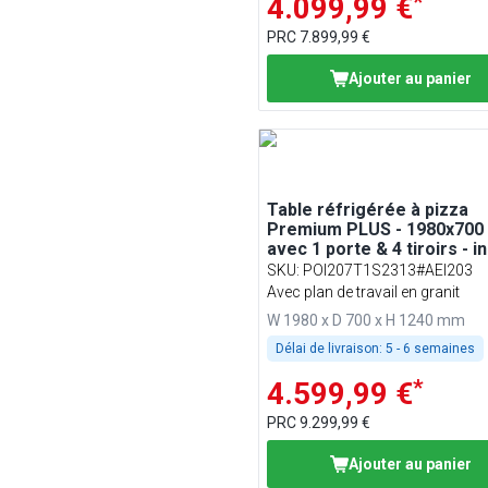
*
4.099,99 €
PRC
7.899,99 €
Ajouter au panier
Table réfrigérée à pizza
Premium PLUS - 1980x700
avec 1 porte & 4 tiroirs - in
vitrine réfrigérée - 9x GN 
SKU
:
POI207T1S2313#AEI203
Avec plan de travail en granit
W 1980 x D 700 x H 1240 mm
Délai de livraison:
5 - 6 semaines
*
4.599,99 €
PRC
9.299,99 €
Ajouter au panier