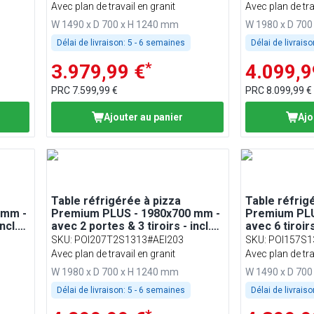
Avec plan de travail en granit
Avec plan de tra
W 1490 x D 700 x H 1240 mm
W 1980 x D 70
Délai de livraison:
5 - 6 semaines
Délai de livraiso
*
3.979,99 €
4.099,9
PRC
7.599,99 €
PRC
8.099,99 €
Ajouter au panier
Ajo
Table réfrigérée à pizza
Table réfrig
 mm -
Premium PLUS - 1980x700 mm -
Premium PLU
ncl.
avec 2 portes & 3 tiroirs - incl.
avec 6 tiroirs
1/4
vitrine réfrigérée - 9x GN 1/4
réfrigérée -
SKU
:
POI207T2S1313#AEI203
SKU
:
POI157S1
Avec plan de travail en granit
Avec plan de tra
W 1980 x D 700 x H 1240 mm
W 1490 x D 70
Délai de livraison:
5 - 6 semaines
Délai de livraiso