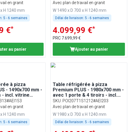
vail en granit
Avec plan de travail en granit
0 x H 1240 mm
W 1490 x D 700 x H 1240 mm
n:
5 - 6 semaines
Délai de livraison:
5 - 6 semaines
*
*
9 €
4.099,99 €
PRC
7.699,99 €
uter au panier
Ajouter au panier
érée à pizza
Table réfrigérée à pizza
S - 1490x700 mm -
Premium PLUS - 1980x700 mm -
 - incl. vitrine
avec 1 porte & 4 tiroirs - incl.
 6x GN 1/4
vitrine réfrigérée - 9x GN 1/4
313#AEI153
SKU
:
POI207T1S1212#AEI203
vail en granit
Avec plan de travail en granit
0 x H 1240 mm
W 1980 x D 700 x H 1240 mm
n:
5 - 6 semaines
Délai de livraison:
5 - 6 semaines