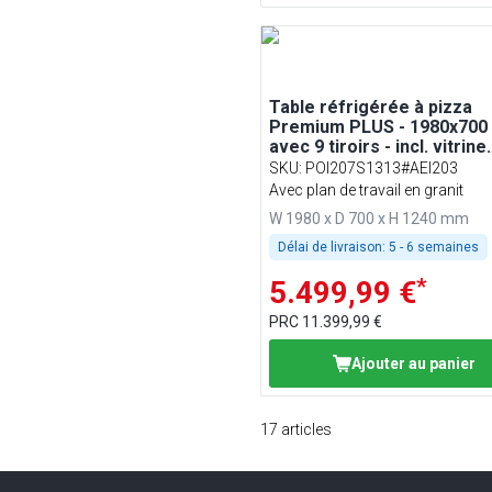
Table réfrigérée à pizza
Premium PLUS - 1980x700
avec 9 tiroirs - incl. vitrine
réfrigérée - 9x GN 1/4
SKU
:
POI207S1313#AEI203
Avec plan de travail en granit
W 1980 x D 700 x H 1240 mm
Délai de livraison:
5 - 6 semaines
*
5.499,99 €
PRC
11.399,99 €
Ajouter au panier
17
articles