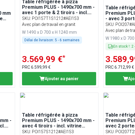
Table réfrigérée à pizza
Premium PLUS - 1490x700 mm -
Table réfrig
avec 1 porte & 2 tiroirs - incl.
00 mm
Premium PLU
vitrine réfrigérée - 6x GN 1/4
ne
- avec 3 porte
SKU
:
POI157T1S1212#AEI153
 - 6x
réfrigérée d
Avec plan de travail en granit
SKU
:
POI207#A
GN 1/4
Avec plan de tra
W 1490 x D 700 x H 1240 mm
W 1980 x D 70
Délai de livraison:
5 - 6 semaines
En stock !
:
2
*
3.569,99 €
3.589,9
PRC
6.599,99 €
PRC
6.712,99 €
Ajouter au panier
Ajo
Table réfrigérée à pizza
Table réfrig
 mm -
Premium PLUS - 1490x700 mm -
Premium PLU
cl.
avec 4 tiroirs - incl. vitrine
avec 2 portes 
1/4
réfrigérée - 6x GN 1/4
vitrine réfri
SKU
:
POI157S1212#AEI153
SKU
:
POI207T2