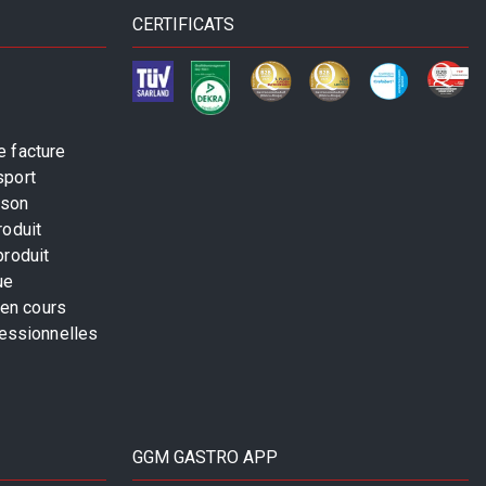
CERTIFICATS
 facture
sport
ison
roduit
produit
ue
 en cours
fessionnelles
GGM GASTRO APP