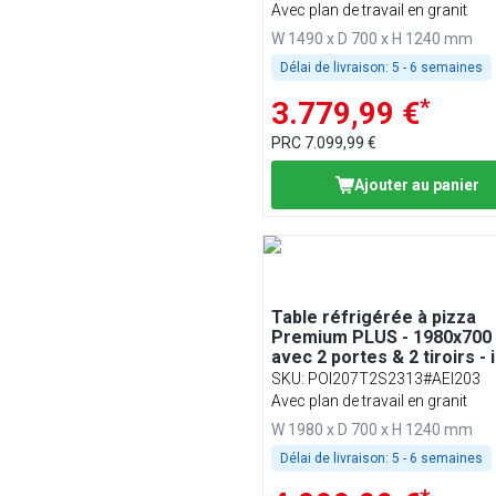
Avec plan de travail en granit
W 1490 x D 700 x H 1240 mm
Délai de livraison:
5 - 6 semaines
*
3.779,99 €
PRC
7.099,99 €
Ajouter au panier
Table réfrigérée à pizza
Premium PLUS - 1980x700
avec 2 portes & 2 tiroirs - i
vitrine réfrigérée - 9x GN 
SKU
:
POI207T2S2313#AEI203
Avec plan de travail en granit
W 1980 x D 700 x H 1240 mm
Délai de livraison:
5 - 6 semaines