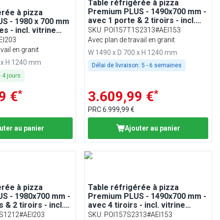
Table réfrigérée à pizza
Premium PLUS - 1490x700 mm -
érée à pizza
avec 1 porte & 2 tiroirs - incl.
S - 1980 x 700 mm
vitrine réfrigérée - 6x GN 1/4
s - incl. vitrine
SKU
:
POI157T1S2313#AEI153
e présentation - 9x
EI203
Avec plan de travail en granit
vail en granit
W 1490 x D 700 x H 1240 mm
0 x H 1240 mm
Délai de livraison:
5 - 6 semaines
-
4
jours
*
*
9 €
3.609,99 €
PRC
6.999,99 €
uter au panier
Ajouter au panier
érée à pizza
Table réfrigérée à pizza
S - 1980x700 mm -
Premium PLUS - 1490x700 mm -
& 2 tiroirs - incl.
avec 4 tiroirs - incl. vitrine
gérée - 9x GN 1/4
réfrigérée - 6x GN 1/4
S1212#AEI203
SKU
:
POI157S2313#AEI153