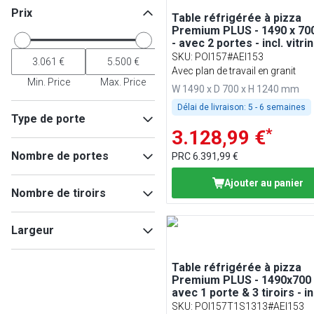
Prix
Table réfrigérée à pizza
Premium PLUS - 1490 x 7
- avec 2 portes - incl. vitri
réfrigérée de présentation
SKU
:
POI157#AEI153
GN 1/4
Avec plan de travail en granit
Min. Price
Max. Price
W 1490 x D 700 x H 1240 mm
Délai de livraison:
5 - 6 semaines
Type de porte
*
3.128,99 €
Porte pleine
(
11
)
Nombre de portes
PRC
6.391,99 €
1
(
6
)
Ajouter au panier
Nombre de tiroirs
2
(
4
)
3
(
1
)
2
(
4
)
Largeur
4
(
4
)
6
(
4
)
Table réfrigérée à pizza
3
(
2
)
Premium PLUS - 1490x700
9
(
1
)
avec 1 porte & 3 tiroirs - in
Min
Max
vitrine réfrigérée - 6x GN 
SKU
:
POI157T1S1313#AEI153