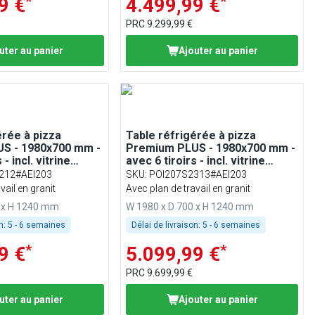
*
*
9 €
4.499,99 €
PRC
9.299,99 €
uter au panier
Ajouter au panier
érée à pizza
Table réfrigérée à pizza
S - 1980x700 mm -
Premium PLUS - 1980x700 mm -
 - incl. vitrine
avec 6 tiroirs - incl. vitrine
 9x GN 1/4
réfrigérée - 9x GN 1/4
212#AEI203
SKU
:
POI207S2313#AEI203
vail en granit
Avec plan de travail en granit
0 x H 1240 mm
W 1980 x D 700 x H 1240 mm
n:
5 - 6 semaines
Délai de livraison:
5 - 6 semaines
*
*
9 €
5.099,99 €
PRC
9.699,99 €
uter au panier
Ajouter au panier