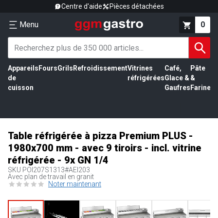
Centre d'aide
Pièces détachées
Menu
0
Appareils
Fours
Grils
Refroidissement
Vitrines
Café,
Pâte
É
de
réfrigérées
Glace &
&
vi
cuisson
Gaufres
Farine
Table réfrigérée à pizza Premium PLUS -
1980x700 mm - avec 9 tiroirs - incl. vitrine
réfrigérée - 9x GN 1/4
SKU
POI207S1313#AEI203
Avec plan de travail en granit
Noter maintenant