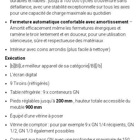
durables et fiables : jusqu’à 100 000 cycles d’ouverture sans
défaillance, avec une stabilité exceptionnelle sur tous les axes
pour une capacité de charge maximale au quotidien
Fermeture automatique confortable avec amortissement
–
Amortit efficacement même les fermetures énergiques et
ramène le tiroir lentement et en douceur, pour une utilisation
silencieuse, sûre et respectueuse des matériaux
Intérieur avec coins arrondis (plus facile à nettoyer)
Exécution
[b][Bl]Le meilleur appareil de sa catégorie[/Bl][/b]
L'écran digital
9 Tiroirs (réfrigérés)
Table réfrigérée : 9 x conteneurs GN
Pieds réglables jusqu'à
200 mm
, hauteur totale accessible du
meuble
900 mm
Équipé d'une vitrine à poser
Vitrine de comptoir : pour par exemple 9 x GN 1/4 récipients, GN
1/2, GN 1/3 également possibles
Convient aux bacs GN avec une profondeur maximale de 150