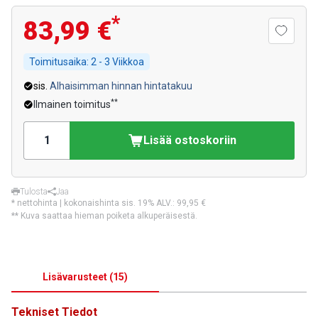
*
83,99 €
Toimitusaika:
2 - 3 Viikkoa
sis.
Alhaisimman hinnan hintatakuu
**
Ilmainen toimitus
Lisää ostoskoriin
Tulosta
Jaa
* nettohinta | kokonaishinta sis. 19% ALV.:
99,95 €
** Kuva saattaa hieman poiketa alkuperäisestä.
Lisävarusteet
(
15
)
Tekniset Tiedot