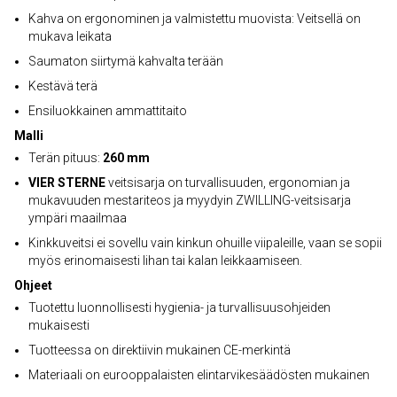
Kahva on ergonominen ja valmistettu muovista: Veitsellä on
mukava leikata
Saumaton siirtymä kahvalta terään
Kestävä terä
Ensiluokkainen ammattitaito
Malli
Terän pituus:
260 mm
VIER STERNE
veitsisarja on turvallisuuden, ergonomian ja
mukavuuden mestariteos ja myydyin ZWILLING-veitsisarja
ympäri maailmaa
Kinkkuveitsi ei sovellu vain kinkun ohuille viipaleille, vaan se sopii
myös erinomaisesti lihan tai kalan leikkaamiseen.
Ohjeet
Tuotettu luonnollisesti hygienia- ja turvallisuusohjeiden
mukaisesti
Tuotteessa on direktiivin mukainen CE-merkintä
Materiaali on eurooppalaisten elintarvikesäädösten mukainen