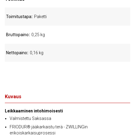
Toimitustapa
Paketti
Bruttopaino
0,25 kg
Nettopaino
0,16 kg
Kuvaus
Leikkaaminen intohimoisesti
Valmistettu Saksassa
FRIODUR® jääkarkaistu terä - ZWILLINGin
erikoiskarkaisuprosessi