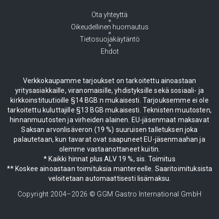
Ota yhteyttä
Oikeudellinen huomautus
Tietosuojakäytäntö
Ehdot
Verkkokaupamme tarjoukset on tarkoitettu ainoastaan
yritysasiakkaille, viranomaisille, yhdistyksille sekä sosiaali- ja
kirkkoinstituutioille §14 BGB:n mukaisesti. Tarjouksemme ei ole
tarkoitettu kuluttajille §13 BGB mukaisesti. Teknisten muutosten,
hinnanmuutosten ja virheiden alainen. EU-jäsenmaat maksavat
Saksan arvonlisäveron (19 %) suuruisen talletuksen joka
palautetaan, kun tavarat ovat saapuneet EU-jäsenmaahan ja
olemme vastaanottaneet kuitin.
* Kaikki hinnat plus ALV 19 %, sis. Toimitus
** Koskee ainoastaan toimituksia mantereelle. Saaritoimituksista
veloitetaan automaattisesti lisämaksu.
Copyright 2004–
2026
© GGM Gastro International GmbH