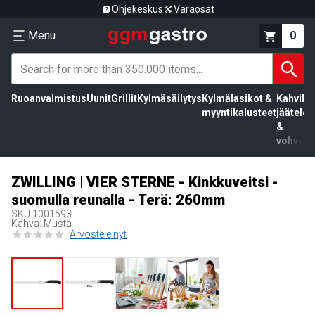
Ohjekeskus
Varaosat
Menu
0
Ruoanvalmistus
Uunit
Grillit
Kylmäsäilytys
Kylmälasikot &
Kahvila,
myyntikalusteet
jäätelö
&
vohvelit
ZWILLING | VIER STERNE - Kinkkuveitsi -
suomulla reunalla - Terä: 260mm
SKU
1001593
Kahva: Musta
Arvostele nyt