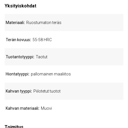
Yksityiskohdat
Materiaali
Ruostumaton teräs
Terän kovuus
55-58 HRC
Tuotantotyyppi
Taotut
Hiontatyyppi
pallomainen maaliitos
Kahvan tyyppi
Piilotetut tuotot
Kahvan materiaali
Muovi
Toimitus