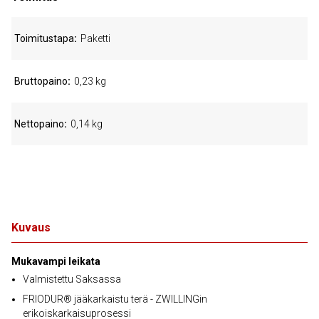
Toimitustapa
Paketti
Bruttopaino
0,23 kg
Nettopaino
0,14 kg
Kuvaus
Mukavampi leikata
Valmistettu Saksassa
FRIODUR® jääkarkaistu terä - ZWILLINGin
erikoiskarkaisuprosessi