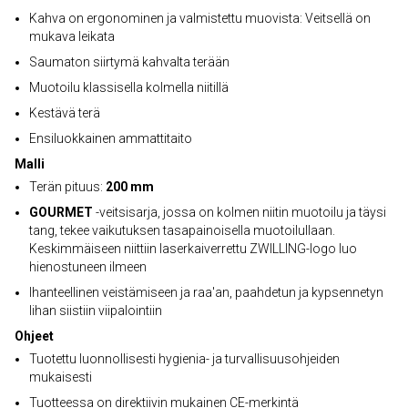
Kahva on ergonominen ja valmistettu muovista: Veitsellä on
mukava leikata
Saumaton siirtymä kahvalta terään
Muotoilu klassisella kolmella niitillä
Kestävä terä
Ensiluokkainen ammattitaito
Malli
Terän pituus:
200 mm
GOURMET
-veitsisarja, jossa on kolmen niitin muotoilu ja täysi
tang, tekee vaikutuksen tasapainoisella muotoilullaan.
Keskimmäiseen niittiin laserkaiverrettu ZWILLING-logo luo
hienostuneen ilmeen
Ihanteellinen veistämiseen ja raa'an, paahdetun ja kypsennetyn
lihan siistiin viipalointiin
Ohjeet
Tuotettu luonnollisesti hygienia- ja turvallisuusohjeiden
mukaisesti
Tuotteessa on direktiivin mukainen CE-merkintä