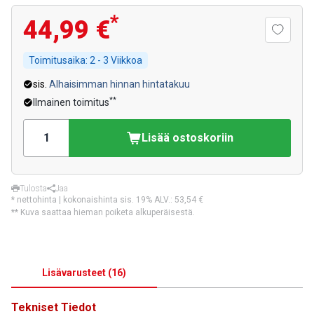
*
44,99 €
Toimitusaika:
2 - 3 Viikkoa
sis.
Alhaisimman hinnan hintatakuu
**
Ilmainen toimitus
Lisää ostoskoriin
Tulosta
Jaa
* nettohinta | kokonaishinta sis. 19% ALV.:
53,54 €
** Kuva saattaa hieman poiketa alkuperäisestä.
Lisävarusteet
(
16
)
Tekniset Tiedot