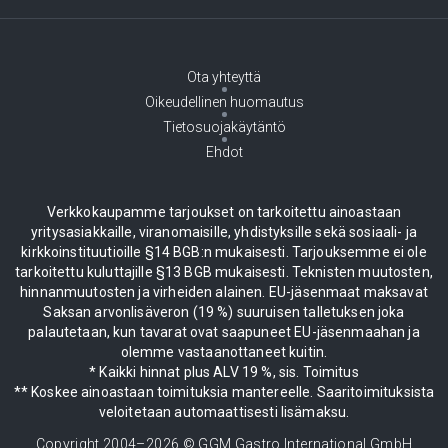
Ota yhteyttä
Oikeudellinen huomautus
Tietosuojakäytäntö
Ehdot
Verkkokaupamme tarjoukset on tarkoitettu ainoastaan
yritysasiakkaille, viranomaisille, yhdistyksille sekä sosiaali- ja
kirkkoinstituutioille §14 BGB:n mukaisesti. Tarjouksemme ei ole
tarkoitettu kuluttajille §13 BGB mukaisesti. Teknisten muutosten,
hinnanmuutosten ja virheiden alainen. EU-jäsenmaat maksavat
Saksan arvonlisäveron (19 %) suuruisen talletuksen joka
palautetaan, kun tavarat ovat saapuneet EU-jäsenmaahan ja
olemme vastaanottaneet kuitin.
* Kaikki hinnat plus ALV 19 %, sis. Toimitus
** Koskee ainoastaan toimituksia mantereelle. Saaritoimituksista
veloitetaan automaattisesti lisämaksu.
Copyright 2004–
2026
© GGM Gastro International GmbH