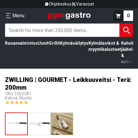
Ohjekeskus
Varaosat
Menu
0
Ruoanvalmistus
Uunit
Grillit
Kylmäsäilytys
Kylmälasikot &
Kahvila,
myyntikalusteet
jäätelö
&
vohvelit
ZWILLING | GOURMET - Leikkuuveitsi - Terä:
200mm
SKU
1002381
Kahva: Musta