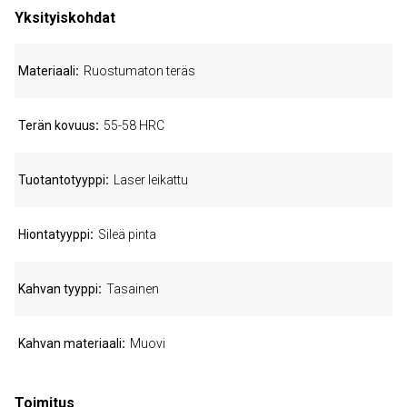
Yksityiskohdat
Materiaali
Ruostumaton teräs
Terän kovuus
55-58 HRC
Tuotantotyyppi
Laser leikattu
Hiontatyyppi
Sileä pinta
Kahvan tyyppi
Tasainen
Kahvan materiaali
Muovi
Toimitus