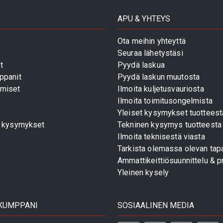
APU & YHTEYS
Ota meihin yhteyttä
Seuraa lähetystäsi
t
Pyydä laskua
ppanit
Pyydä laskun muutosta
miset
Ilmoita kuljetusvauriosta
Ilmoita toimitusongelmista
Yleiset kysymykset tuotteest
t kysymykset
Tekninen kysymys tuotteesta
Ilmoita teknisestä viasta
Tarkista olemassa olevan tapa
Ammattikeittiösuunnittelu & pr
Yleinen kysely
 KUMPPANI
SOSIAALINEN MEDIA