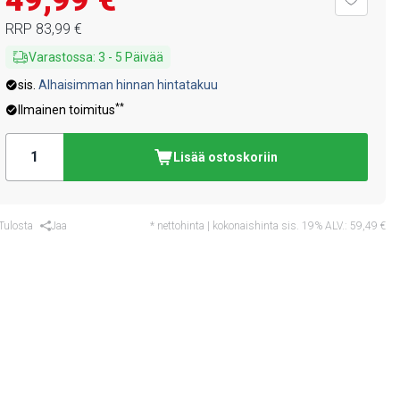
49,99 €
RRP
83,99 €
Varastossa
:
3
-
5
Päivää
sis.
Alhaisimman hinnan hintatakuu
**
Ilmainen toimitus
Lisää ostoskoriin
Tulosta
Jaa
* nettohinta | kokonaishinta sis. 19% ALV.:
59,49 €