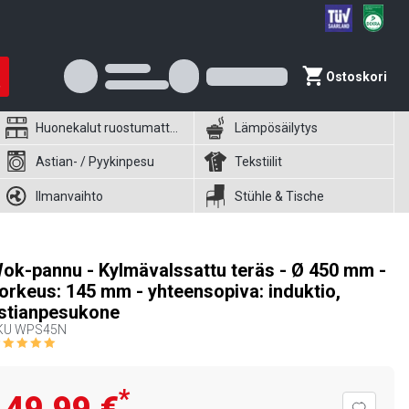
Ostoskori
Huonekalut ruostumattomasta teräksestä
Lämpösäilytys
Astian- / Pyykinpesu
Tekstiilit
Ilmanvaihto
Stühle & Tische
ok-pannu - Kylmävalssattu teräs - Ø 450 mm -
orkeus: 145 mm - yhteensopiva: induktio,
stianpesukone
KU
WPS45N
*