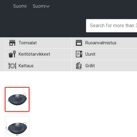
Suomi
|
Suomi
Toimialat
Ruoanvalmistus
Keittiötarvikkeet
Uunit
Kattaus
Grillit