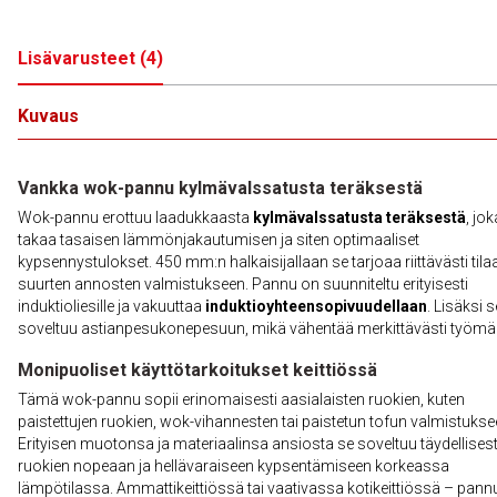
Lisävarusteet
(
4
)
Kuvaus
Vankka wok-pannu kylmävalssatusta teräksestä
Wok-pannu erottuu laadukkaasta
kylmävalssatusta teräksestä
, jok
takaa tasaisen lämmönjakautumisen ja siten optimaaliset
kypsennystulokset. 450 mm:n halkaisijallaan se tarjoaa riittävästi tila
suurten annosten valmistukseen. Pannu on suunniteltu erityisesti
induktioliesille ja vakuuttaa
induktioyhteensopivuudellaan
. Lisäksi s
soveltuu astianpesukonepesuun, mikä vähentää merkittävästi työmä
Monipuoliset käyttötarkoitukset keittiössä
Tämä wok-pannu sopii erinomaisesti aasialaisten ruokien, kuten
paistettujen ruokien, wok-vihannesten tai paistetun tofun valmistukse
Erityisen muotonsa ja materiaalinsa ansiosta se soveltuu täydellisest
ruokien nopeaan ja hellävaraiseen kypsentämiseen korkeassa
lämpötilassa. Ammattikeittiössä tai vaativassa kotikeittiössä – pann