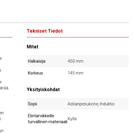
Tekniset Tiedot
Mitat
a
Halkaisija
450 mm
a
Korkeus
145 mm
e
ärää.
Yksityiskohdat
Sopii
Astianpesukone, Induktio
en.
Elintarvikkeille
i
Kyllä
turvallinen materiaali
un