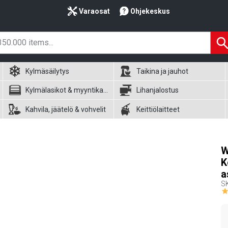
Varaosat
Ohjekeskus
Kylmäsäilytys
Taikina ja jauhot
Kylmälasikot & myyntikalusteet
Lihanjalostus
Kahvila, jäätelö & vohvelit
Keittiölaitteet
W
K
a
S