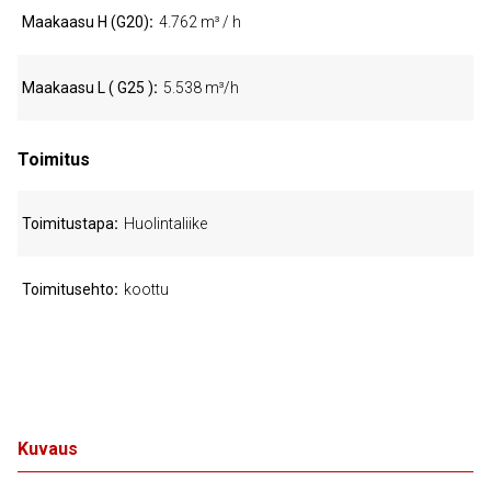
Maakaasu H (G20)
4.762 m³ / h
Maakaasu L ( G25 )
5.538 m³/h
Toimitus
Toimitustapa
Huolintaliike
Toimitusehto
koottu
Kuvaus