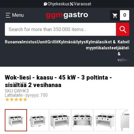
Ohjekeskus
Varaosat
Menu
0
Ruoanvalmistus
Uunit
Grillit
Kylmäsäilytys
Kylmälasikot &
Kahvila,
myyntikalusteet
jäätelö
&
vohvelit
Wok-liesi - kaasu - 45 kW - 3 poltinta -
sisältää 2 vesihanaa
SKU
GWHK3
Lattialaite - syvyys: 700