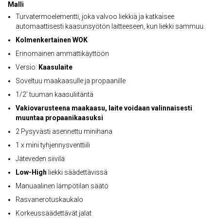
Malli
Turvatermoelementti, joka valvoo liekkiä ja katkaisee
automaattisesti kaasunsyötön laitteeseen, kun liekki sammuu.
Kolmenkertainen WOK
Erinomainen ammattikäyttöön
Versio:
Kaasulaite
Soveltuu maakaasulle ja propaanille
1/2' tuuman kaasuliitäntä
Vakiovarusteena maakaasu, laite voidaan valinnaisesti
muuntaa propaanikaasuksi
2 Pysyvästi asennettu minihana
1 x mini tyhjennysventtiili
Jäteveden siivilä
Low-High
liekki säädettävissä
Manuaalinen lämpötilan säätö
Rasvanerotuskaukalo
Korkeussäädettävät jalat