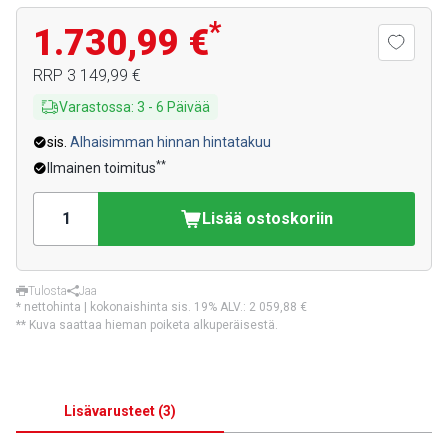
*
1.730,99 €
RRP
3 149,99 €
Varastossa
:
3
-
6
Päivää
sis.
Alhaisimman hinnan hintatakuu
**
Ilmainen toimitus
Lisää ostoskoriin
Tulosta
Jaa
* nettohinta | kokonaishinta sis. 19% ALV.:
2 059,88 €
** Kuva saattaa hieman poiketa alkuperäisestä.
Lisävarusteet
(
3
)