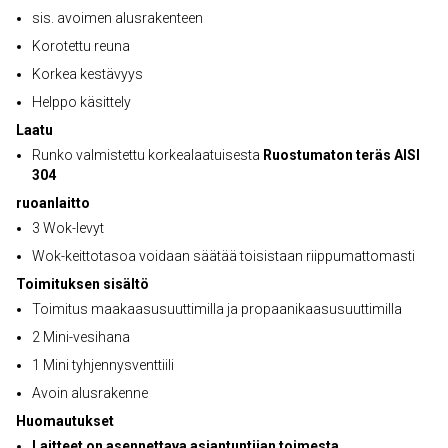
sis. avoimen alusrakenteen
Korotettu reuna
Korkea kestävyys
Helppo käsittely
Laatu
Runko valmistettu korkealaatuisesta
Ruostumaton teräs AISI
304
ruoanlaitto
3 Wok-levyt
Wok-keittotasoa voidaan säätää toisistaan riippumattomasti
Toimituksen sisältö
Toimitus maakaasusuuttimilla ja propaanikaasusuuttimilla
2 Mini-vesihana
1 Mini tyhjennysventtiili
Avoin alusrakenne
Huomautukset
Laitteet on asennettava asiantuntijan toimesta