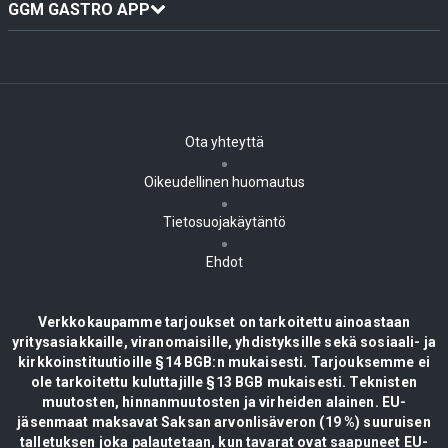
GGM GASTRO APP
Ota yhteyttä
Oikeudellinen huomautus
Tietosuojakäytäntö
Ehdot
Verkkokaupamme tarjoukset on tarkoitettu ainoastaan
yritysasiakkaille, viranomaisille, yhdistyksille sekä sosiaali- ja
kirkkoinstituutioille §14 BGB:n mukaisesti. Tarjouksemme ei
ole tarkoitettu kuluttajille §13 BGB mukaisesti. Teknisten
muutosten, hinnanmuutosten ja virheiden alainen. EU-
jäsenmaat maksavat Saksan arvonlisäveron (19 %) suuruisen
talletuksen joka palautetaan, kun tavarat ovat saapuneet EU-