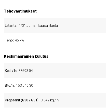
Tehovaatimukset
Liitäntä
1/2' tuuman kaasuliitäntä
Teho
45 kW
Keskimääräinen kulutus
Kcal / h
38693.04
Btu/h
153.546,30
Propaanit (G30 / G31)
3.549 kg / h