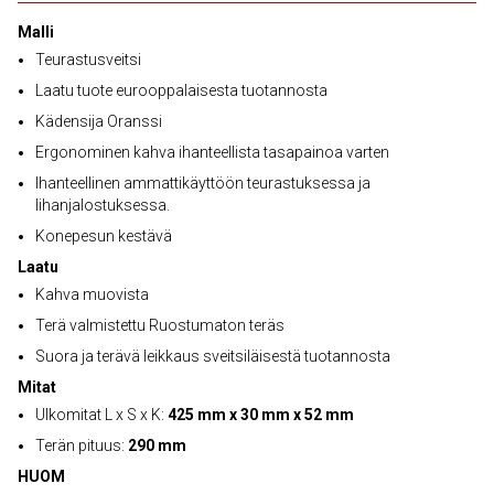
Malli
Teurastusveitsi
Laatu tuote eurooppalaisesta tuotannosta
Kädensija Oranssi
Ergonominen kahva ihanteellista tasapainoa varten
Ihanteellinen ammattikäyttöön teurastuksessa ja
lihanjalostuksessa.
Konepesun kestävä
Laatu
Kahva muovista
Terä valmistettu Ruostumaton teräs
Suora ja terävä leikkaus sveitsiläisestä tuotannosta
Mitat
Ulkomitat L x S x K:
425 mm x 30 mm x 52 mm
Terän pituus:
290 mm
HUOM