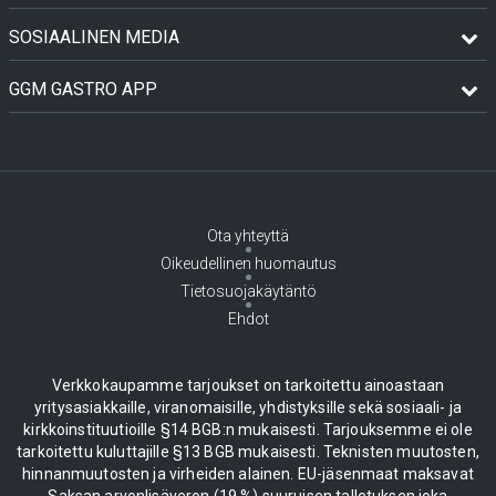
SOSIAALINEN MEDIA
GGM GASTRO APP
Ota yhteyttä
Oikeudellinen huomautus
Tietosuojakäytäntö
Ehdot
Verkkokaupamme tarjoukset on tarkoitettu ainoastaan
yritysasiakkaille, viranomaisille, yhdistyksille sekä sosiaali- ja
kirkkoinstituutioille §14 BGB:n mukaisesti. Tarjouksemme ei ole
tarkoitettu kuluttajille §13 BGB mukaisesti. Teknisten muutosten,
hinnanmuutosten ja virheiden alainen. EU-jäsenmaat maksavat
Saksan arvonlisäveron (19 %) suuruisen talletuksen joka