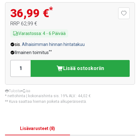
*
36,99 €
RRP
62,99 €
Varastossa
:
4
-
6
Päivää
sis.
Alhaisimman hinnan hintatakuu
**
Ilmainen toimitus
Lisää ostoskoriin
Tulosta
Jaa
* nettohinta | kokonaishinta sis. 19% ALV.:
44,02 €
** Kuva saattaa hieman poiketa alkuperäisestä.
Lisävarusteet
(
8
)